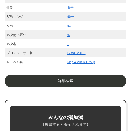
性別
混合
BPMレンジ
90〜
BPM
93
ネタ使い区分
無
ネタ名
–
プロデューサー名
G-WOMACK
レーベル名
Meg A Muzik Group
詳細検索
みんなの湯加減
【投票すると表示されます】