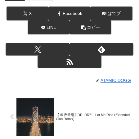
X
Facebook
はてブ
LINE
コピー
ATAMIC DOGG
【15.夜乗陽】DR. DRE – Let Me Ride (Extended
Club Remix)