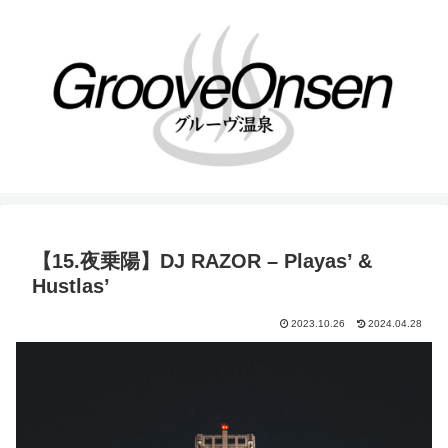
【15.夜乗陽】DJ RAZOR – Playas’ &
Hustlas’
2023.10.26
2024.04.28