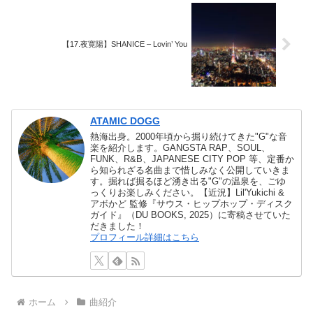
【17.夜寛陽】SHANICE – Lovin’ You
ATAMIC DOGG
熱海出身。2000年頃から掘り続けてきた"G"な音
楽を紹介します。GANGSTA RAP、SOUL、
FUNK、R&B、JAPANESE CITY POP 等、定番か
ら知られざる名曲まで惜しみなく公開していきま
す。掘れば掘るほど湧き出る"G"の温泉を、ごゆ
っくりお楽しみください。【近況】Lil'Yukichi &
アボかど 監修『サウス・ヒップホップ・ディスク
ガイド』（DU BOOKS, 2025）に寄稿させていた
だきました！
プロフィール詳細はこちら
ホーム
曲紹介