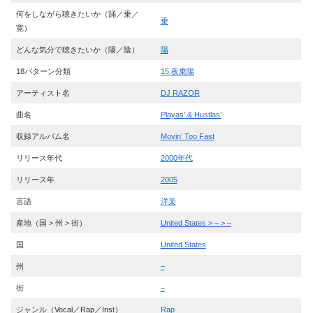
何をしながら聴きたいか（踊／乗／
乗
寛）
どんな気分で聴きたいか（陽／陰）
陽
18パターン分類
15.夜乗陽
アーティスト名
DJ RAZOR
曲名
Playas’ & Hustlas’
収録アルバム名
Movin’ Too Fast
リリース年代
2000年代
リリース年
2005
言語
洋楽
産地（国 > 州 > 街）
United States > – > –
国
United States
州
–
街
–
ジャンル（Vocal／Rap／Inst）
Rap