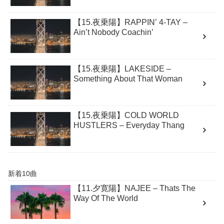
【15.夜乗陽】RAPPIN’ 4-TAY –
Ain’t Nobody Coachin’
【15.夜乗陽】LAKESIDE –
Something About That Woman
【15.夜乗陽】COLD WORLD
HUSTLERS – Everyday Thang
新着10曲
【11.夕寛陽】NAJEE – Thats The
Way Of The World