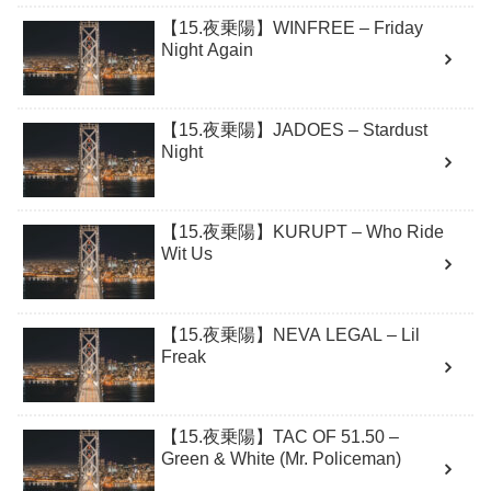
【15.夜乗陽】WINFREE – Friday
Night Again
【15.夜乗陽】JADOES – Stardust
Night
【15.夜乗陽】KURUPT – Who Ride
Wit Us
【15.夜乗陽】NEVA LEGAL – Lil
Freak
【15.夜乗陽】TAC OF 51.50 –
Green & White (Mr. Policeman)