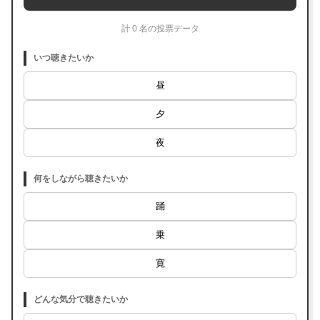
計 0 名の投票データ
いつ聴きたいか
昼
夕
夜
何をしながら聴きたいか
踊
乗
寛
どんな気分で聴きたいか