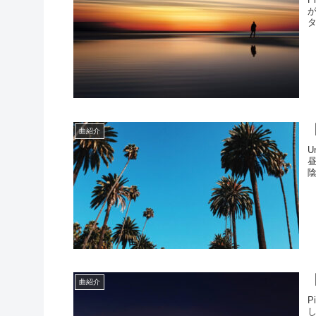
タ
【
曲紹介
U
陰
曲紹介
P