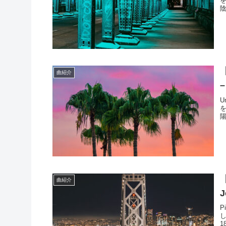
陰
【
曲紹介
–
U
陽
【
曲紹介
J
P
1