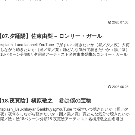
2026.07.03
【07.夕踊陽】佐東由梨 – ロンリー・ガール
nsplash_Luca laconelliYouTube で探すいつ聴きたいか（昼／夕／夜）夕何
をしながら聴きたいか（踊／乗／寛）踊どんな気分で聴きたいか（陽／陰）
陽18パターン分類07.夕踊陽アーティスト名佐東由梨曲名ロンリー・ガール
2026.06.28
【18.夜寛陰】槇原敬之 – 君は僕の宝物
nsplash_Usukhbayar GankhuyagYouTube で探すいつ聴きたいか（昼／夕
／夜）夜何をしながら聴きたいか（踊／乗／寛）寛どんな気分で聴きたいか
（陽／陰）陰18パターン分類18.夜寛陰アーティスト名槇原敬之曲名君は