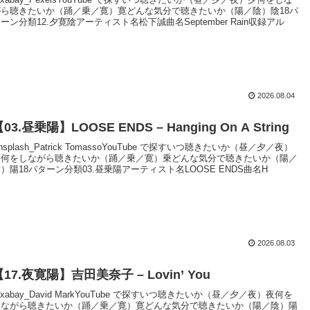
がら聴きたいか（踊／乗／寛）寛どんな気分で聴きたいか（陽／陰）陰18パ
ーン分類12.夕寛陰アーティスト名松下誠曲名September Rain収録アル
2026.08.04
03.昼乗陽】LOOSE ENDS – Hanging On A String
nsplash_Patrick TomassoYouTube で探すいつ聴きたいか（昼／夕／夜）
昼何をしながら聴きたいか（踊／乗／寛）乗どんな気分で聴きたいか（陽／
）陽18パターン分類03.昼乗陽アーティスト名LOOSE ENDS曲名H
2026.08.03
【17.夜寛陽】吉田美奈子 – Lovin’ You
ixabay_David MarkYouTube で探すいつ聴きたいか（昼／夕／夜）夜何を
しながら聴きたいか（踊／乗／寛）寛どんな気分で聴きたいか（陽／陰）陽