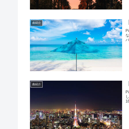
【
曲紹介
P
パ
【
曲紹介
P
1