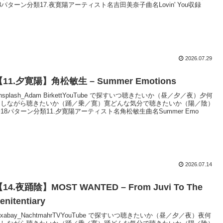
8パターン分類17.夜寛陽アーティスト名吉田美奈子曲名Lovin' You収録
2026.07.29
【11.夕寛陽】角松敏生 – Summer Emotions
nsplash_Adam BirkettYouTube で探すいつ聴きたいか（昼／夕／夜）夕何
をしながら聴きたいか（踊／乗／寛）寛どんな気分で聴きたいか（陽／陰）
18パターン分類11.夕寛陽アーティスト名角松敏生曲名Summer Emo
2026.07.14
14.夜踊陰】MOST WANTED – From Juvi To The
enitentiary
ixabay_NachtmahrTVYouTube で探すいつ聴きたいか（昼／夕／夜）夜何