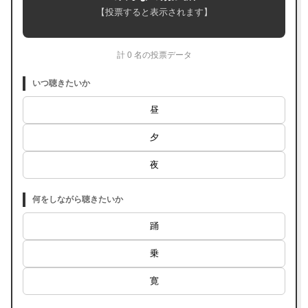
【投票すると表示されます】
計 0 名の投票データ
いつ聴きたいか
昼
夕
夜
何をしながら聴きたいか
踊
乗
寛