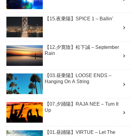
【15.夜乗陽】SPICE 1 – Ballin’
【12.夕寛陰】松下誠 – September
Rain
【03.昼乗陽】LOOSE ENDS –
Hanging On A String
【07.夕踊陽】RAJA NEE – Turn It
Up
【01.昼踊陽】VIRTUE – Let The