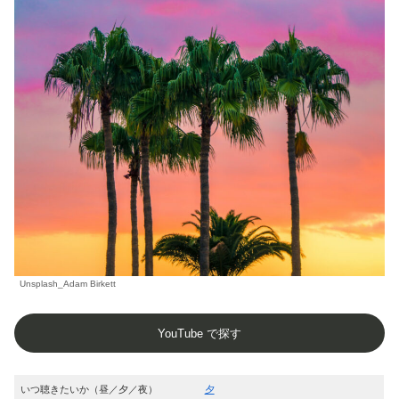
Unsplash_Adam Birkett
YouTube で探す
いつ聴きたいか（昼／夕／夜）
夕