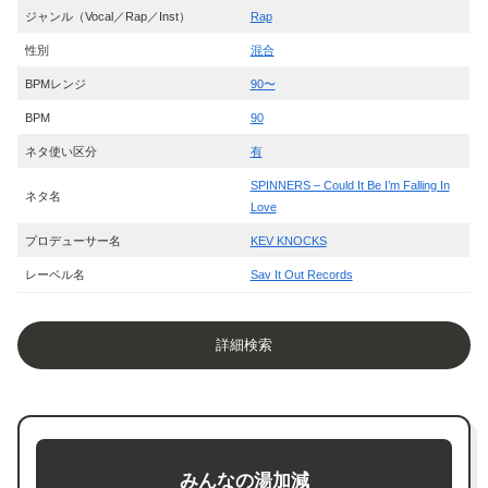
ジャンル（Vocal／Rap／Inst）
Rap
性別
混合
BPMレンジ
90〜
BPM
90
ネタ使い区分
有
SPINNERS – Could It Be I’m Falling In
ネタ名
Love
プロデューサー名
KEV KNOCKS
レーベル名
Sav It Out Records
詳細検索
みんなの湯加減