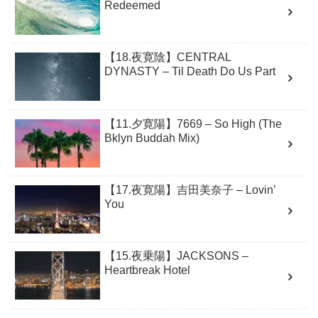
Redeemed
【18.夜寛陰】CENTRAL
DYNASTY – Til Death Do Us Part
【11.夕寛陽】7669 – So High (The
Bklyn Buddah Mix)
【17.夜寛陽】吉田美奈子 – Lovin’
You
【15.夜乗陽】JACKSONS –
Heartbreak Hotel