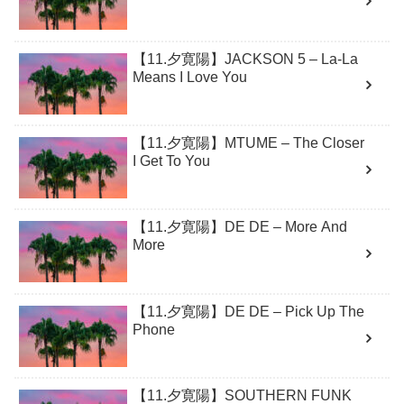
【11.夕寛陽】JACKSON 5 – La-La
Means I Love You
【11.夕寛陽】MTUME – The Closer
I Get To You
【11.夕寛陽】DE DE – More And
More
【11.夕寛陽】DE DE – Pick Up The
Phone
【11.夕寛陽】SOUTHERN FUNK