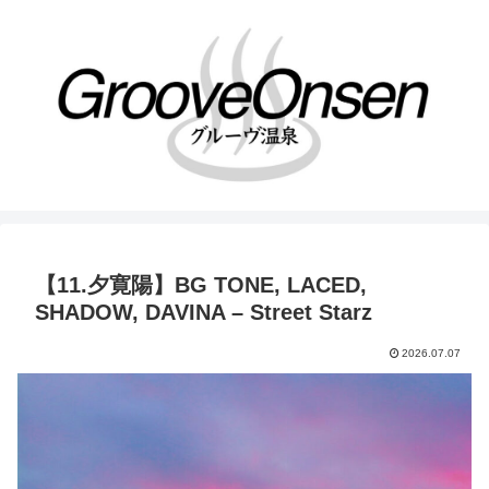
【11.夕寛陽】BG TONE, LACED,
SHADOW, DAVINA – Street Starz
2026.07.07