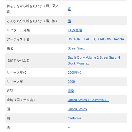
何をしながら聴きたいか（踊／乗／
寛
寛）
どんな気分で聴きたいか（陽／陰）
陽
18パターン分類
11.夕寛陽
アーティスト名
BG TONE, LACED, SHADOW, DAVINA
曲名
Street Starz
Sav It Out – Volume 2 Street Starz N
収録アルバム名
Block Monstaz
リリース年代
2000年代
リリース年
2009
言語
洋楽
産地（国 > 州 > 街）
United States > California > –
国
United States
州
California
街
–