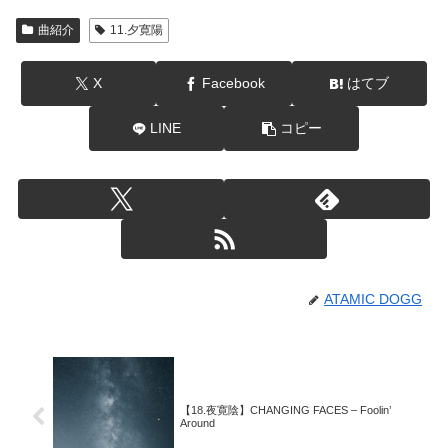
曲紹介
11.夕寛陽
X
Facebook
はてブ
LINE
コピー
ATAMIC DOGG
【18.夜寛陰】CHANGING FACES – Foolin’
Around