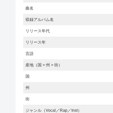
曲名
収録アルバム名
リリース年代
リリース年
言語
産地（国 > 州 > 街）
国
州
街
ジャンル（Vocal／Rap／Inst）