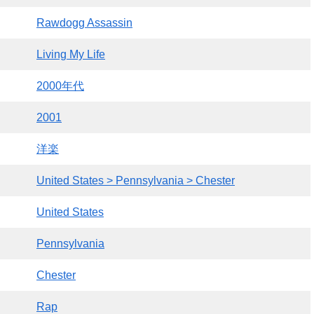
Rawdogg Assassin
Living My Life
2000年代
2001
洋楽
United States > Pennsylvania > Chester
United States
Pennsylvania
Chester
Rap