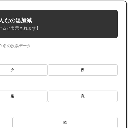
んなの湯加減
すると表示されます】
 0 名の投票データ
夕
夜
乗
寛
陰