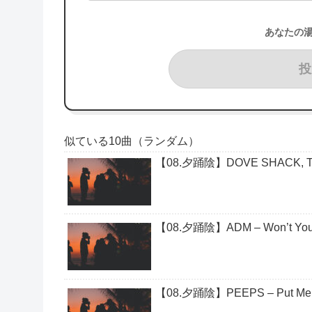
あなたの
投
似ている10曲（ランダム）
【08.夕踊陰】DOVE SHACK, THE
【08.夕踊陰】ADM – Won’t You P
【08.夕踊陰】PEEPS – Put Me