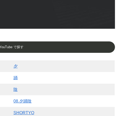
YouTube で探す
夕
踊
陰
08.夕踊陰
SHORTYO