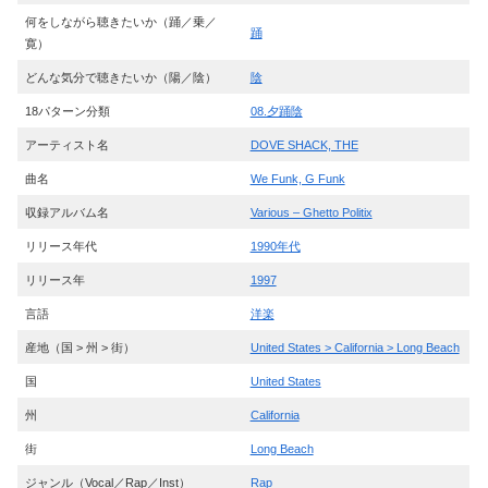
何をしながら聴きたいか（踊／乗／
踊
寛）
どんな気分で聴きたいか（陽／陰）
陰
18パターン分類
08.夕踊陰
アーティスト名
DOVE SHACK, THE
曲名
We Funk, G Funk
収録アルバム名
Various – Ghetto Politix
リリース年代
1990年代
リリース年
1997
言語
洋楽
産地（国 > 州 > 街）
United States > California > Long Beach
国
United States
州
California
街
Long Beach
ジャンル（Vocal／Rap／Inst）
Rap