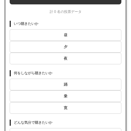
計 0 名の投票データ
いつ聴きたいか
昼
夕
夜
何をしながら聴きたいか
踊
乗
寛
どんな気分で聴きたいか