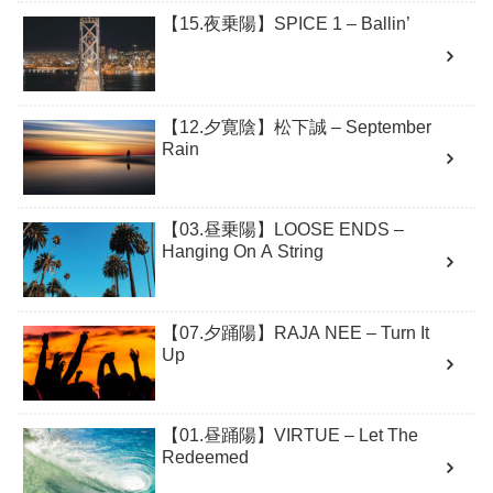
【15.夜乗陽】SPICE 1 – Ballin’
【12.夕寛陰】松下誠 – September
Rain
【03.昼乗陽】LOOSE ENDS –
Hanging On A String
【07.夕踊陽】RAJA NEE – Turn It
Up
【01.昼踊陽】VIRTUE – Let The
Redeemed