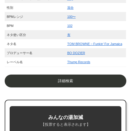
性別
混合
BPMレンジ
100〜
BPM
102
ネタ使い区分
有
ネタ名
TOM BROWNE – Funkin’ For Jamaica
プロデューサー名
BO DOZIER
レーベル名
Thump Records
詳細検索
みんなの湯加減
【投票すると表示されます】