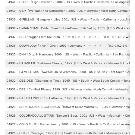
04941 – HI DEF『High Definition』2004（US > West > Pacific > California > Los Angeles）
04940 – GSP『We Want It All Compilation』2002（US > Midwest > West North Central > Mi
04939 – G’FELLAS『Gangster 4 Life』2001（US > West > Pacific > California > Los Ange
04938 – G-MAN STAN『G-Man Stan’S Unda-Ground Hits Vol. Ii』2005（US > West > Pacific 
04937 – DSH『Niggas From Da’South』1995（US > – > – > – > -）〔0,0,0,0,1,4,0／↔︎2,↕︎
04936 – DOWN LOW『It Ain’T Over』1997（Germany > – > – > – > -）〔0,0,0,0,2,3,0／↔︎2
04935 – DNH『Drop N Harmony』2000（US > West > Pacific > California > San Francisco
04934 – DJ U-NEEK『California Streets』1999（US > West > Pacific > California > Los An
04933 – DJ MELO-MIX『Swervin On Seventeens』2000（US > South > East South Central 
04932 – DEE DEE『Changes In Time』1995（US > South > West South Central > Texas > 
04931 – DEE『Certified Player』1999（US > Midwest > West North Central > Nebraska >
04930 – DAZ DILLINGER『In California』1998（US > West > Pacific > California > Long 
04929 – DARKHOUND RECORDINGS『Midwest Music Monsta’S』-（US > Midwest > West Nort
04928 – COLORADO ALL STARS『Denver’S Best』2001（US > West > Mountain > Colorad
04927 – COLD BLUE『Premeditated』2003（US > West > Pacific > California > Los Angel
04926 – CHAZZ『Vintage』1999（US > South > East South Central > Mississippi > Gulfpo