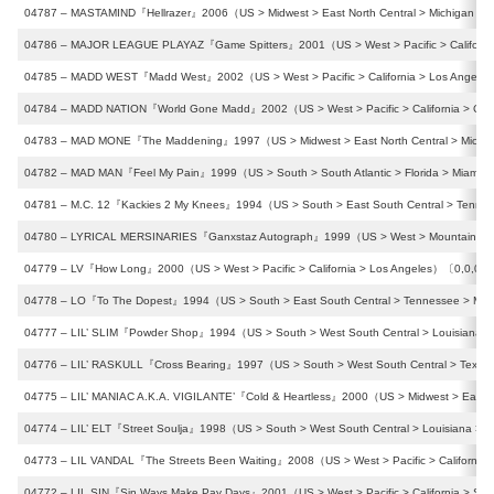
04787 – MASTAMIND『Hellrazer』2006（US > Midwest > East North Central > Michigan > D
04786 – MAJOR LEAGUE PLAYAZ『Game Spitters』2001（US > West > Pacific > California
04785 – MADD WEST『Madd West』2002（US > West > Pacific > California > Los Angeles
04784 – MADD NATION『World Gone Madd』2002（US > West > Pacific > California > Co
04783 – MAD MONE『The Maddening』1997（US > Midwest > East North Central > Michig
04782 – MAD MAN『Feel My Pain』1999（US > South > South Atlantic > Florida > Miami）
04781 – M.C. 12『Kackies 2 My Knees』1994（US > South > East South Central > Tenne
04780 – LYRICAL MERSINARIES『Ganxstaz Autograph』1999（US > West > Mountain > Co
04779 – LV『How Long』2000（US > West > Pacific > California > Los Angeles）〔0,0,0,1
04778 – LO『To The Dopest』1994（US > South > East South Central > Tennessee > Me
04777 – LIL’ SLIM『Powder Shop』1994（US > South > West South Central > Louisiana >
04776 – LIL’ RASKULL『Cross Bearing』1997（US > South > West South Central > Texas
04775 – LIL’ MANIAC A.K.A. VIGILANTE’『Cold & Heartless』2000（US > Midwest > East No
04774 – LIL’ ELT『Street Soulja』1998（US > South > West South Central > Louisiana > 
04773 – LIL VANDAL『The Streets Been Waiting』2008（US > West > Pacific > California 
04772 – LIL SIN『Sin Ways Make Pay Days』2001（US > West > Pacific > California > Sa