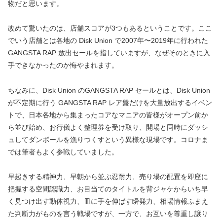
物だと思います。
改めて驚いたのは、店舗スコアが3つもあるということです。ここ
でいう店舗とは各地の Disk Union で2007年〜2019年に行われた
GANGSTA RAP 放出セールを指していますが、なぜそのときに入
手できなかったのか悔やまれます。
ちなみに、Disk Union のGANGSTA RAP セールとは、Disk Union
が不定期に行う GANGSTA RAP レア盤だけを大量放出するイベン
トで、日本各地から集まったコアなマニアの皆様がオープン前か
ら並び始め、お行儀よく整理券を受け取り、開場と同時にダッシ
ュしてダンボールを漁りつくすという異様な現場です。コロナま
では筆者もよく参戦していました。
早起きする精神力、早朝から並ぶ忍耐力、売り場の配置を即座に
把握する空間認識力、お目当てのタイトルを背ジャケからいち早
く見つけ出す動体視力、皿に手を伸ばす瞬発力、相場情報ふまえ
た判断力がものを言う戦場ですが、一方で、お互いを尊重し譲り