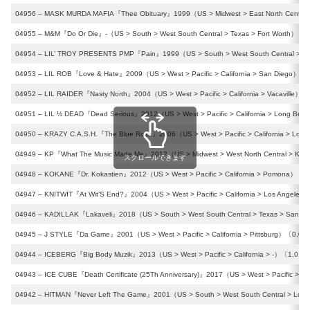
04956 – MASK MURDA MAFIA『Thee Obituary』1999（US > Midwest > East North Central >
04955 – M&M『Do Or Die』-（US > South > West South Central > Texas > Fort Worth）〔0,
04954 – LIL’ TROY PRESENTS PMP『Pain』1999（US > South > West South Central > Te
04953 – LIL ROB『Love & Hate』2009（US > West > Pacific > California > San Diego）〔0
04952 – LIL RAIDER『Nasty North』2004（US > West > Pacific > California > Vacaville）〔
04951 – LIL ½ DEAD『Dead Serious』2012（US > West > Pacific > California > Long Bea
04950 – KRAZY C.A.S.H.『The Blue Roze』2006（US > West > Pacific > California > Los 
04949 – KP『What The Music Made Me』2012（US > Midwest > West North Central > Kans
スクロールできます
04948 – KOKANE『Dr. Kokastien』2012（US > West > Pacific > California > Pomona）〔1,
04947 – KNITWIT『At Wit’S End?』2004（US > West > Pacific > California > Los Angeles
04946 – KADILLAK『Lakaveli』2018（US > South > West South Central > Texas > San An
04945 – J STYLE『Da Game』2001（US > West > Pacific > California > Pittsburg）〔0,0,0
04944 – ICEBERG『Big Body Muzik』2013（US > West > Pacific > California > -）〔1,0,0,0
04943 – ICE CUBE『Death Certificate (25Th Anniversary)』2017（US > West > Pacific > Ca
04942 – HITMAN『Never Left The Game』2001（US > South > West South Central > Louis