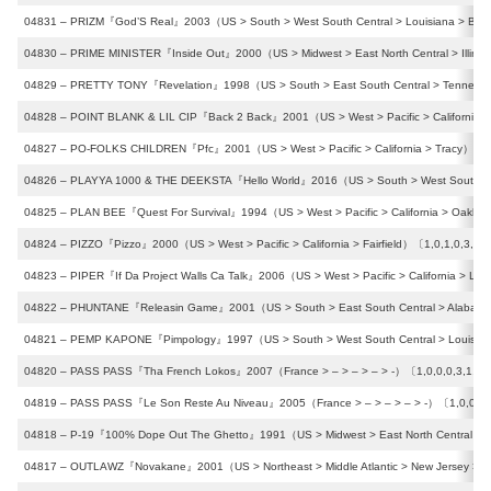
04831 – PRIZM『God’S Real』2003（US > South > West South Central > Louisiana > Bat
04830 – PRIME MINISTER『Inside Out』2000（US > Midwest > East North Central > Illinoi
04829 – PRETTY TONY『Revelation』1998（US > South > East South Central > Tennesse
04828 – POINT BLANK & LIL CIP『Back 2 Back』2001（US > West > Pacific > California 
04827 – PO-FOLKS CHILDREN『Pfc』2001（US > West > Pacific > California > Tracy）〔0,
04826 – PLAYYA 1000 & THE DEEKSTA『Hello World』2016（US > South > West South Cen
04825 – PLAN BEE『Quest For Survival』1994（US > West > Pacific > California > Oakla
04824 – PIZZO『Pizzo』2000（US > West > Pacific > California > Fairfield）〔1,0,1,0,3,0,
04823 – PIPER『If Da Project Walls Ca Talk』2006（US > West > Pacific > California > Lo
04822 – PHUNTANE『Releasin Game』2001（US > South > East South Central > Alabama 
04821 – PEMP KAPONE『Pimpology』1997（US > South > West South Central > Louisian
04820 – PASS PASS『Tha French Lokos』2007（France > – > – > – > -）〔1,0,0,0,3,1,0／
04819 – PASS PASS『Le Son Reste Au Niveau』2005（France > – > – > – > -）〔1,0,0,0,
04818 – P-19『100% Dope Out The Ghetto』1991（US > Midwest > East North Central > Mi
04817 – OUTLAWZ『Novakane』2001（US > Northeast > Middle Atlantic > New Jersey > Mo