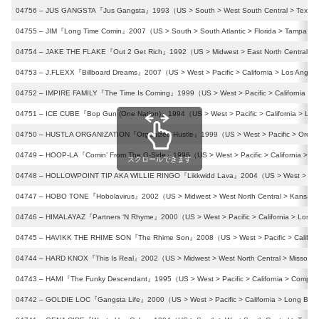
04756 – JUS GANGSTA『Jus Gangsta』1993（US > South > West South Central > Texas 
04755 – JIM『Long Time Comin』2007（US > South > South Atlantic > Florida > Tampa）〔
04754 – JAKE THE FLAKE『Out 2 Get Rich』1992（US > Midwest > East North Central > Mi
04753 – J.FLEXX『Billboard Dreams』2007（US > West > Pacific > California > Los Angel
04752 – IMPIRE FAMILY『The Time Is Coming』1999（US > West > Pacific > California >
04751 – ICE CUBE『Bop Gun (One Nation)』1994（US > West > Pacific > California > Los
04750 – HUSTLA ORGANIZATION『Organized Hustle』1999（US > West > Pacific > Oregon
04749 – HOOP-LA『Comin’ From The G-Side』1996（US > West > Pacific > California > Sa
スクロールできます
04748 – HOLLOWPOINT TIP AKA WILLIE RINGO『Likkwidd Lava』2004（US > West > Pacific
04747 – HOBO TONE『Hobolavirus』2002（US > Midwest > West North Central > Kansas >
04746 – HIMALAYAZ『Partners ‘N Rhyme』2000（US > West > Pacific > California > Los A
04745 – HAVIKK THE RHIME SON『The Rhime Son』2008（US > West > Pacific > Californi
04744 – HARD KNOX『This Is Real』2002（US > Midwest > West North Central > Missouri 
04743 – HAMI『The Funky Descendant』1995（US > West > Pacific > California > Compt
04742 – GOLDIE LOC『Gangsta Life』2000（US > West > Pacific > California > Long Bea