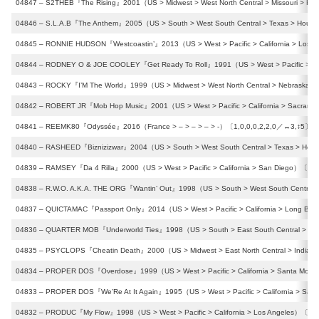
04847 – S2THEB『The Rising』2001（US > Midwest > West North Central > Missouri > Kan
04846 – S.L.A.B『The Anthem』2005（US > South > West South Central > Texas > Houst
04845 – RONNIE HUDSON『Westcoastin’』2013（US > West > Pacific > California > Los A
04844 – RODNEY O & JOE COOLEY『Get Ready To Roll』1991（US > West > Pacific > Cali
04843 – ROCKY『I’M The World』1999（US > Midwest > West North Central > Nebraska 
04842 – ROBERT JR『Mob Hop Music』2001（US > West > Pacific > California > Sacrame
04841 – REEMK80『Odyssée』2016（France > – > – > – > -）〔1,0,0,0,2,2,0／↔︎3,↕︎5〕
04840 – RASHEED『Biznizizwar』2004（US > South > West South Central > Texas > Hous
04839 – RAMSEY『Da 4 Rilla』2000（US > West > Pacific > California > San Diego）〔0,1,
04838 – R.W.O. A.K.A. THE ORG『Wantin’ Out』1998（US > South > West South Central 
04837 – QUICTAMAC『Passport Only』2014（US > West > Pacific > California > Long Be
04836 – QUARTER MOB『Underworld Ties』1998（US > South > East South Central > Ten
04835 – PSYCLOPS『Cheatin Death』2000（US > Midwest > East North Central > Indiana
04834 – PROPER DOS『Overdose』1999（US > West > Pacific > California > Santa Moni
04833 – PROPER DOS『We’Re At It Again』1995（US > West > Pacific > California > San
04832 – PRODUC『My Flow』1998（US > West > Pacific > California > Los Angeles）〔1,0,