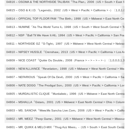
04816 – OSOMA & THE NORTHSIDE TALIBAN『Tha Plan』2006（US > South > East South Ce
04815 – OSO & K.I.D.『Legendz』2002（US > West > Pacific > California > -）〔1,0,1,0,3
04814 – OFFICIAL TOP FLOOR FAM『The Birth』1998（US > Midwest > East North Central
04813 – NUWINE『As Tha World Turns Ii』1998（US > South > West South Central > Texa
04812 – NSP『Ball Til We Have It All』1994（US > West > Pacific > California > San Fran
04811 – NORTHSIDE GZ『G-Tight』1997（US > Midwest > West North Central > Nebraska
04810 – NIPSEY HUSSLE『Crenshaw』2013（US > West > Pacific > California > Los Ange
04809 – NICE COAST『Quitte Ou Double』2008（France > – > – > – > -）〔1,0,0,0,1,3,0
04808 – NEW ALLIANCE『Revelation』1998（US > Midwest > West North Central > Missour
04807 – NEFARIOUS『Speak Of Da Devil』2000（US > West > Pacific > California > Sacr
04806 – NATE DOGG『The Prodigal Son』2000（US > West > Pacific > California > Long
04805 – MURDALISTIC CLIQUE『Murdalistic』1996（US > Midwest > East North Central > M
04804 – MSHALLA『Gstars』2001（US > Midwest > East North Central > Ohio > Columbu
04803 – MS. SANCHA『Www.Ms Sancha Live.Com』2006（US > West > Pacific > California
04802 – MR. WEEZ『Peep Game』2001（US > Midwest > West North Central > Missouri > S
04801 – MR. QUIKK & MELO-MIX『Thug Azz Mixes』-（US > South > East South Central 