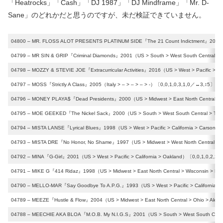
「Heatrocks」「Cash」「DJ 1987」「DJ Mindframe」「Mr. D-
Sane」のどれかだと思うのですが、未だ検証できていません。
04800 – MR. FLOSS ALOT PRESENTS PLATINUM SIDE『The 21 Count Indictment』2000（US >
04799 – MR SIN & GRIP『Criminal Diamonds』2001（US > South > West South Central > 
04798 – MOZZY & STEVIE JOE『Extracurricular Activities』2016（US > West > Pacific > Ca
04797 – MOSS『Strictly A Class』2005（Italy > – > – > – > -）〔0,0,1,0,3,1,0／↔︎3,↕︎5〕
04796 – MONEY PLAYA$『Dead Presidents』2000（US > Midwest > East North Central > Oh
04795 – MOE GEEKED『The Nickel Sack』2000（US > South > West South Central > Texa
04794 – MISTA LANSE『Lyrical Blues』1998（US > West > Pacific > California > Carson）
04793 – MISTA DRE『No Honor, No Shame』1997（US > Midwest > West North Central > 
04792 – MINA『G-Girl』2001（US > West > Pacific > California > Oakland）〔0,0,1,0,2,2,
04791 – MIKE G『414 Ridaz』1998（US > Midwest > East North Central > Wisconsin > Mi
04790 – MELLO-MAR『Say Goodbye To A.P.G.』1993（US > West > Pacific > California >
04789 – MEEZE『Hustle & Flow』2004（US > Midwest > East North Central > Ohio > Akro
04788 – MEECHIE AKA BLOA『M.O.B. My N.I.G.S』2001（US > South > West South Centra