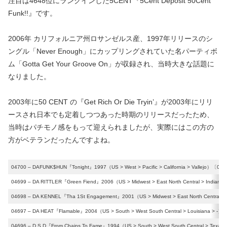
注目は4648位にランクインした5CENT『5Cent Deposit 50Cent
Funk!!』です。
2006年 カリフォルニア州ロサンゼルス産、1997年リリースのシ
ングル「Never Enough」にカップリングされていた名パーティボ
ム「Gotta Get Your Groove On」が収録され、当時大きな話題に
なりました。
2003年に50 CENT の『Get Rich Or Die Tryin’』が2003年にリリ
ースされ日本でも定着しつつあった時期のリリースだったため、
当時はパチモノ感をもって迎えられましたが、実際にはこの方の
方がベテランだったんですよね。
04700 – DAFUNK$HUN『Tonight』1997（US > West > Pacific > California > Vallejo）〔0,0,
04699 – DA RITTLER『Green Fiend』2006（US > Midwest > East North Central > Indiana >
04698 – DA KENNEL『Tha 1St Engagement』2001（US > Midwest > East North Central > 
04697 – DA HEAT『Flamable』2004（US > South > West South Central > Louisiana > -）〔
04696 – D.S.D『From Chains To Fame』1994（US > South > West South Central > Texas >