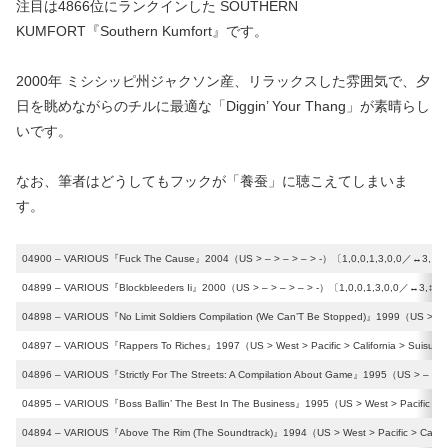
注目は4866位にランクインした SOUTHERN
KUMFORT『Southern Kumfort』です。
2000年 ミシシッピ州ジャクソン産、リラックスした雰囲気で、夕
日を眺めながらのチルに最適な「Diggin’ Your Thang」が素晴らし
いです。
なお、筆者はどうしてもフックが「養蚕」に聴こえてしまいま
す。
04900 – VARIOUS『Fuck The Cause』2004（US > – > – > – > -）〔1,0,0,1,3,0,0／↔︎3,↕︎5
04899 – VARIOUS『Blockbleeders Ii』2000（US > – > – > – > -）〔1,0,0,1,3,0,0／↔︎3,↕︎5
04898 – VARIOUS『No Limit Soldiers Compilation (We Can’T Be Stopped)』1999（US > Sou
04897 – VARIOUS『Rappers To Riches』1997（US > West > Pacific > California > Suisun 
04896 – VARIOUS『Strictly For The Streets: A Compilation About Game』1995（US > – > –
04895 – VARIOUS『Boss Ballin’ The Best In The Business』1995（US > West > Pacific > Ca
04894 – VARIOUS『Above The Rim (The Soundtrack)』1994（US > West > Pacific > Califor