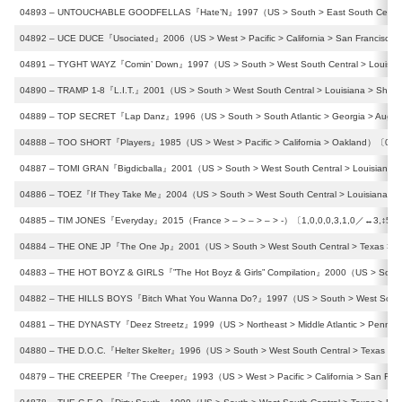
04893 – UNTOUCHABLE GOODFELLAS『Hate’N』1997（US > South > East South Central >
04892 – UCE DUCE『Usociated』2006（US > West > Pacific > California > San Francisco
04891 – TYGHT WAYZ『Comin’ Down』1997（US > South > West South Central > Louisiana
04890 – TRAMP 1-8『L.I.T.』2001（US > South > West South Central > Louisiana > Shrev
04889 – TOP SECRET『Lap Danz』1996（US > South > South Atlantic > Georgia > Augus
04888 – TOO SHORT『Players』1985（US > West > Pacific > California > Oakland）〔0,1,
04887 – TOMI GRAN『Bigdicballa』2001（US > South > West South Central > Louisiana >
04886 – TOEZ『If They Take Me』2004（US > South > West South Central > Louisiana > 
04885 – TIM JONES『Everyday』2015（France > – > – > – > -）〔1,0,0,0,3,1,0／↔︎3,↕︎5〕
04884 – THE ONE JP『The One Jp』2001（US > South > West South Central > Texas > Au
04883 – THE HOT BOYZ & GIRLS『”The Hot Boyz & Girls” Compilation』2000（US > South 
04882 – THE HILLS BOYS『Bitch What You Wanna Do?』1997（US > South > West South C
04881 – THE DYNASTY『Deez Streetz』1999（US > Northeast > Middle Atlantic > Pennsyl
04880 – THE D.O.C.『Helter Skelter』1996（US > South > West South Central > Texas > 
04879 – THE CREEPER『The Creeper』1993（US > West > Pacific > California > San Fran