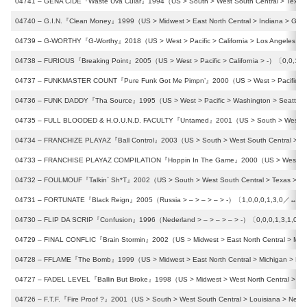
04741 – GENA CIDE『Waste Uva Cular』1994（US > South > West South Central > Texas 
04740 – G.I.N.『Clean Money』1999（US > Midwest > East North Central > Indiana > Gar
04739 – G-WORTHY『G-Worthy』2018（US > West > Pacific > California > Los Angeles）〔
04738 – FURIOUS『Breaking Point』2005（US > West > Pacific > California > -）〔0,0,1,2
04737 – FUNKMASTER COUNT『Pure Funk Got Me Pimpn’』2000（US > West > Pacific > Ca
04736 – FUNK DADDY『Tha Source』1995（US > West > Pacific > Washington > Seattle）
04735 – FULL BLOODED & H.O.U.N.D. FACULTY『Untamed』2001（US > South > West South
04734 – FRANCHIZE PLAYAZ『Ball Control』2003（US > South > West South Central > Te
04733 – FRANCHISE PLAYAZ COMPILATION『Hoppin In The Game』2000（US > West > Mou
04732 – FOULMOUF『Talkin` Sh*T』2002（US > South > West South Central > Texas > H
04731 – FORTUNATE『Black Reign』2005（Russia > – > – > – > -）〔1,0,0,0,1,3,0／↔︎3,↕
04730 – FLIP DA SCRIP『Confusion』1996（Nederland > – > – > – > -）〔0,0,0,1,3,1,0／↔
04729 – FINAL CONFLIC『Brain Stormin』2002（US > Midwest > East North Central > Mich
04728 – FFLAME『The Bomb』1999（US > Midwest > East North Central > Michigan > Flin
04727 – FADEL LEVEL『Ballin But Broke』1998（US > Midwest > West North Central > Miss
04726 – F.T.F.『Fire Proof ?』2001（US > South > West South Central > Louisiana > New