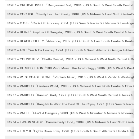
04987 – CRITICAL ISSUE『Dangerous Real』2004（US > South > West South Central > Te
04986 – COCHISE『Strictly For The Street』1999（US > Midwest > East North Central > O
04985 – C.O.S.『Circle Of Success』2004（US > West > Pacific > California > Los Angele
04984 – BLU-J『Scripture Of Gangsta』2000（US > South > West South Central > Texas >
04983 – BLACK COFFEY『Advance』2002（US > South > East South Central > Kentucky 
04982 – AOC『We N Da Howze』1994（US > South > South Atlantic > Georgia > Atlanta）
04981 – YOUNG KEV『Ghetto Gospel』2004（US > Midwest > West North Central > Missour
04980 – XL MIDDLETON『100 Proof Music: The Alcothology』2006（US > West > Pacific > 
04979 – WESTCOAST STONE『Poplock Music』2015（US > West > Pacific > Washington >
04978 – VARIOUS『Flawless World』2000（US > Midwest > East North Central > Ohio > C
04977 – VARIOUS『Runnin’ Blind』1997（US > South > West South Central > Texas > San
04976 – VARIOUS『Bang’N On Wax: The Best Of The Crips』1997（US > West > Pacific > C
04975 – VALET『I Ain’T A Gangsta』2003（US > West > Mountain > Arizona > Phoenix）〔0
04974 – TWAUN SHADY『Commercially Hood』2004（US > Midwest > East North Central > Il
04973 – TREY 8『Lights Down Low』1998（US > South > South Atlantic > Florida > Tamp