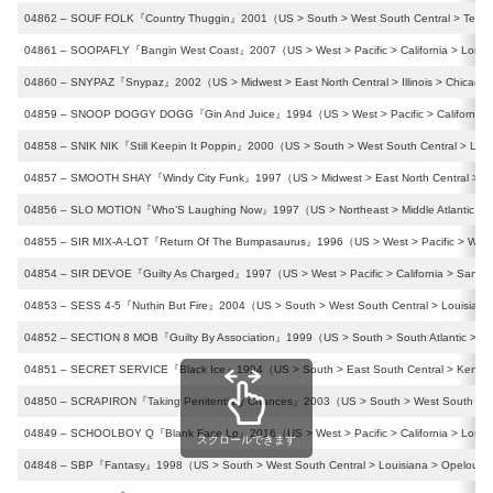
04862 – SOUF FOLK『Country Thuggin』2001（US > South > West South Central > Texas
04861 – SOOPAFLY『Bangin West Coast』2007（US > West > Pacific > California > Long
04860 – SNYPAZ『Snypaz』2002（US > Midwest > East North Central > Illinois > Chicago
04859 – SNOOP DOGGY DOGG『Gin And Juice』1994（US > West > Pacific > California 
04858 – SNIK NIK『Still Keepin It Poppin』2000（US > South > West South Central > Lou
04857 – SMOOTH SHAY『Windy City Funk』1997（US > Midwest > East North Central > Illi
04856 – SLO MOTION『Who’S Laughing Now』1997（US > Northeast > Middle Atlantic > P
04855 – SIR MIX-A-LOT『Return Of The Bumpasaurus』1996（US > West > Pacific > Washi
04854 – SIR DEVOE『Guilty As Charged』1997（US > West > Pacific > California > San D
04853 – SESS 4-5『Nuthin But Fire』2004（US > South > West South Central > Louisiana
04852 – SECTION 8 MOB『Guilty By Association』1999（US > South > South Atlantic > Dis
04851 – SECRET SERVICE『Black Ice』1994（US > South > East South Central > Kentucky
04850 – SCRAPIRON『Taking Penitentiary Chances』2003（US > South > West South Centr
04849 – SCHOOLBOY Q『Blank Face Lp』2016（US > West > Pacific > California > Los A
スクロールできます
04848 – SBP『Fantasy』1998（US > South > West South Central > Louisiana > Opelousa