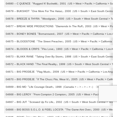
04680 – C QUENCE『Rugged N’ Buckwild』2001（US > West > Pacific > California > San 
04679 – BUKSHOT『One More For The Hataz』2000（US > South > East South Central > Ke
04678 – BREEZE & THYRA『Woodgrain』2000（US > South > West South Central > Texas 
04677 – BREAK WIDE PRODUCTIONS『Diamonds In The Ruff』2003（US > West > Pacific > 
04676 – BONEY BONE$『Bornanrazed』2007（US > West > Pacific > California > Los Ang
04675 – BLOODSTONE『The Street Preacher』2005（US > West > Pacific > California > 
04674 – BLOODS & CRIPS『Piru Love』1993（US > West > Pacific > California > Los Ang
04673 – BLAKK RANE『Taking Over By Storm』1998（US > South > East South Central >
04672 – BLACK HAND『The Final Reality』1999（US > South > West South Central > Tex
04671 – BIG PRODEJE『Flag Muzic』2009（US > West > Pacific > California > Los Angel
04670 – BIG PRODEJE『If The Chucc Fits, Wear It!』2005（US > West > Pacific > Californ
04669 – BIG MO『Life Courage Death』1998（Canada > – > – > – > -）〔0,0,0,1,3,1,0／↔
04668 – BIG LEROY『From Compton 2 Compton』2005（US > West > Pacific > California
04667 – BIG JUT『Screwed Up Fo Life』2002（US > South > West South Central > Texas
04666 – BIG BOSS S.O.L.O. & FIDEL LOCSTA『The Game Aint Over』2000（US > West > Pac