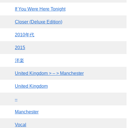
If You Were Here Tonight
Closer (Deluxe Edition)
2010年代
2015
洋楽
United Kingdom > – > Manchester
United Kingdom
–
Manchester
Vocal