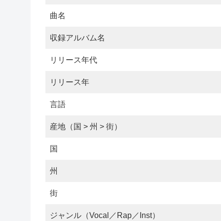
曲名
収録アルバム名
リリース年代
リリース年
言語
産地（国 > 州 > 街）
国
州
街
ジャンル（Vocal／Rap／Inst）