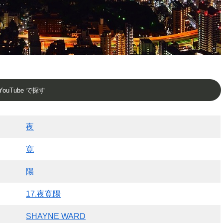
YouTube で探す
夜
寛
陽
17.夜寛陽
SHAYNE WARD