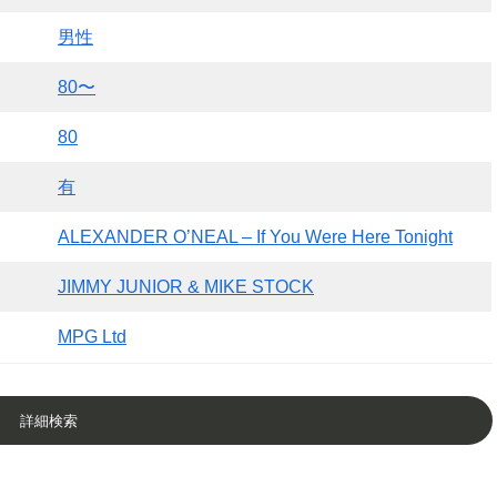
男性
80〜
80
有
ALEXANDER O’NEAL ‎– If You Were Here Tonight
JIMMY JUNIOR & MIKE STOCK
MPG Ltd
詳細検索