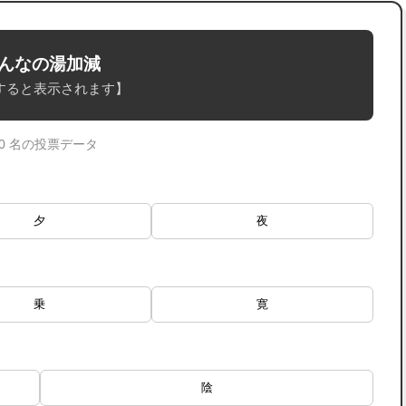
んなの湯加減
すると表示されます】
 0 名の投票データ
夕
夜
乗
寛
陰