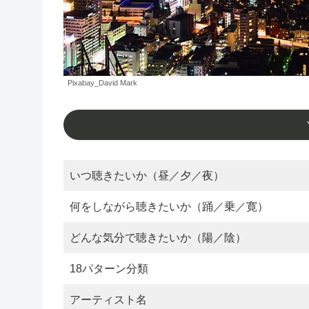
Pixabay_David Mark
いつ聴きたいか（昼／夕／夜）
何をしながら聴きたいか（踊／乗／寛）
どんな気分で聴きたいか（陽／陰）
18パターン分類
アーティスト名