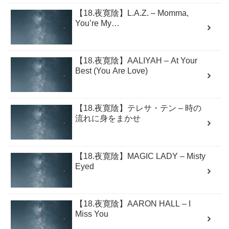
【18.夜寛陰】L.A.Z. – Momma,
You’re My…
【18.夜寛陰】AALIYAH – At Your
Best (You Are Love)
【18.夜寛陰】テレサ・テン – 時の
流れに身をまかせ
【18.夜寛陰】MAGIC LADY – Misty
Eyed
【18.夜寛陰】AARON HALL – I
Miss You