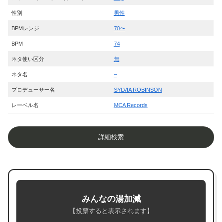
性別
男性
BPMレンジ
70〜
BPM
74
ネタ使い区分
無
ネタ名
–
プロデューサー名
SYLVIA ROBINSON
レーベル名
MCA Records
詳細検索
みんなの湯加減
【投票すると表示されます】