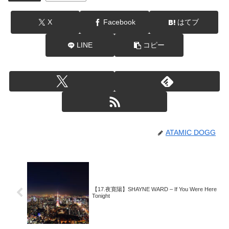
X
Facebook
はてブ
LINE
コピー
ATAMIC DOGG
【17.夜寛陽】SHAYNE WARD – If You Were Here
Tonight