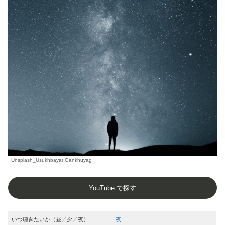
Unsplash_Usukhbayar Gankhuyag
YouTube で探す
いつ聴きたいか（昼／夕／夜）
夜