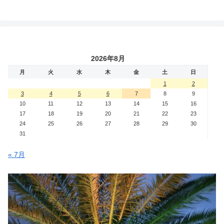
2026年8月
月
火
水
木
金
土
日
1
2
3
4
5
6
7
8
9
10
11
12
13
14
15
16
17
18
19
20
21
22
23
24
25
26
27
28
29
30
31
« 7月