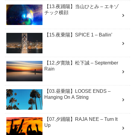
【13.夜踊陽】当山ひとみ – エキゾ
チック横顔
【15.夜乗陽】SPICE 1 – Ballin’
【12.夕寛陰】松下誠 – September
Rain
【03.昼乗陽】LOOSE ENDS –
Hanging On A String
【07.夕踊陽】RAJA NEE – Turn It
Up