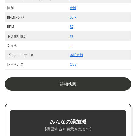
性別
女性
BPMレンジ
60〜
BPM
67
ネタ使い区分
無
ネタ名
–
プロデューサー名
若松宗雄
レーベル名
CBS
詳細検索
みんなの湯加減
【投票すると表示されます】