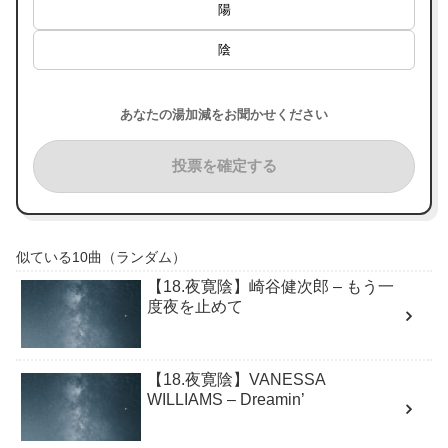
陽
陰
あなたの湯加減をお聞かせください
投票を確定する
似ている10曲（ランダム）
【18.夜寛陰】崎谷健次郎 – もう一
度夜を止めて
【18.夜寛陰】VANESSA
WILLIAMS – Dreamin’