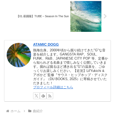
【01.昼踊陽】TUBE – Season In The Sun
ATAMIC DOGG
熱海出身。2000年頃から掘り続けてきた"G"な音
楽を紹介します。GANGSTA RAP、SOUL、
FUNK、R&B、JAPANESE CITY POP 等、定番か
ら知られざる名曲まで惜しみなく公開していきま
す。掘れば掘るほど湧き出る"G"の温泉を、ごゆ
っくりお楽しみください。【近況】Lil'Yukichi &
アボかど 監修『サウス・ヒップホップ・ディスク
ガイド』（DU BOOKS, 2025）に寄稿させていた
だきました！
プロフィール詳細はこちら
ホーム
曲紹介