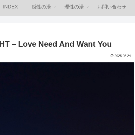
INDEX
感性の湯
理性の湯
お問い合わせ
– Love Need And Want You
2025.05.24