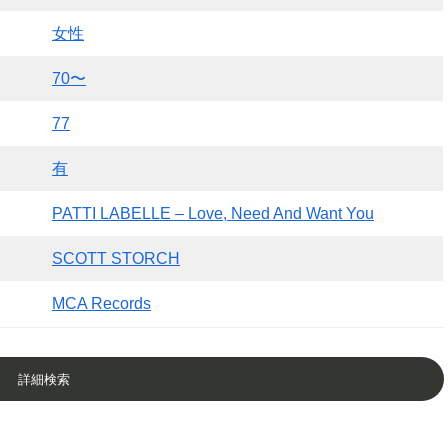
女性
70〜
77
有
PATTI LABELLE – Love, Need And Want You
SCOTT STORCH
MCA Records
詳細検索