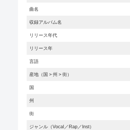
曲名
収録アルバム名
リリース年代
リリース年
言語
産地（国 > 州 > 街）
国
州
街
ジャンル（Vocal／Rap／Inst）