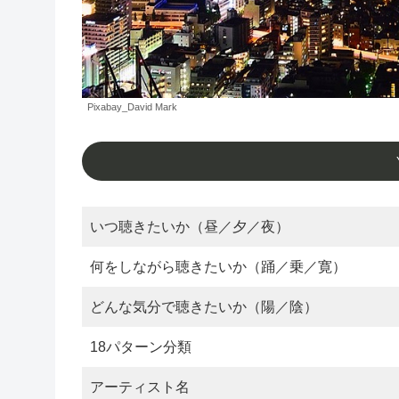
Pixabay_David Mark
いつ聴きたいか（昼／夕／夜）
何をしながら聴きたいか（踊／乗／寛）
どんな気分で聴きたいか（陽／陰）
18パターン分類
アーティスト名