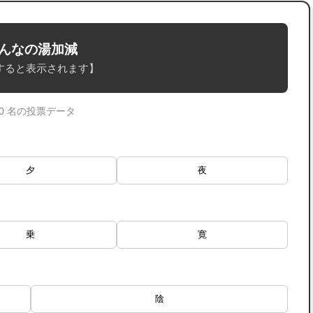
んなの湯加減
すると表示されます】
 0 名の投票データ
夕
夜
乗
寛
陰