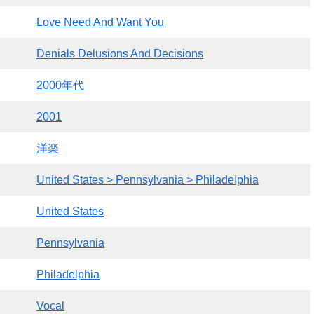
Love Need And Want You
Denials Delusions And Decisions
2000年代
2001
洋楽
United States > Pennsylvania > Philadelphia
United States
Pennsylvania
Philadelphia
Vocal