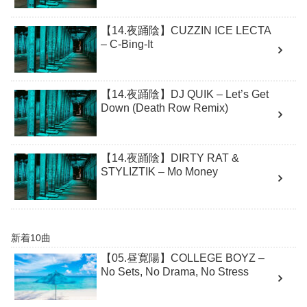
【14.夜踊陰】CUZZIN ICE LECTA
– C-Bing-It
【14.夜踊陰】DJ QUIK – Let’s Get
Down (Death Row Remix)
【14.夜踊陰】DIRTY RAT &
STYLIZTIK – Mo Money
新着10曲
【05.昼寛陽】COLLEGE BOYZ –
No Sets, No Drama, No Stress