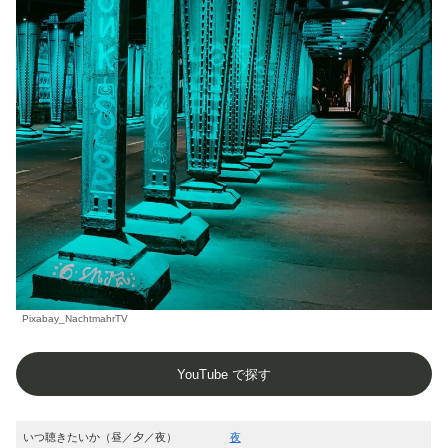
Pixabay_NachtmahrTV
YouTube で探す
いつ聴きたいか（昼／夕／夜）
夜