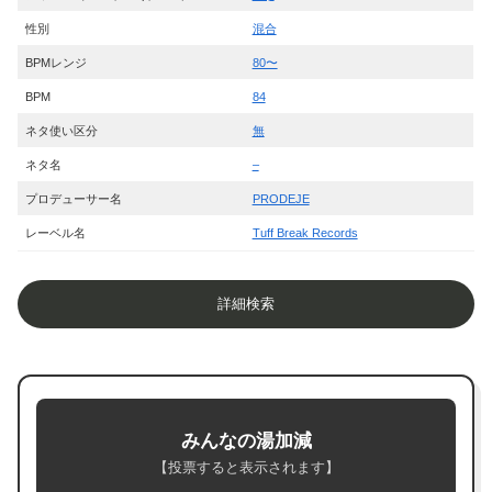
性別
混合
BPMレンジ
80〜
BPM
84
ネタ使い区分
無
ネタ名
–
プロデューサー名
PRODEJE
レーベル名
Tuff Break Records
詳細検索
みんなの湯加減
【投票すると表示されます】