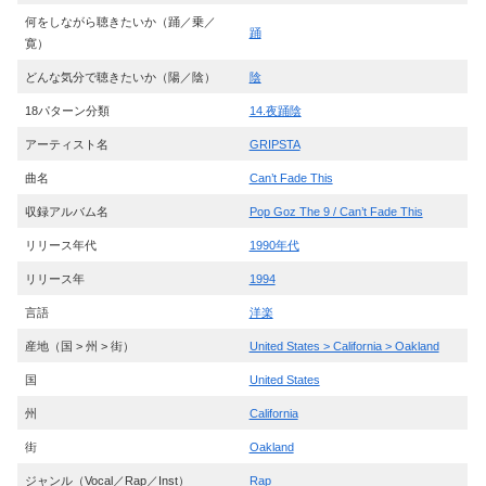
何をしながら聴きたいか（踊／乗／
踊
寛）
どんな気分で聴きたいか（陽／陰）
陰
18パターン分類
14.夜踊陰
アーティスト名
GRIPSTA
曲名
Can’t Fade This
収録アルバム名
Pop Goz The 9 / Can’t Fade This
リリース年代
1990年代
リリース年
1994
言語
洋楽
産地（国 > 州 > 街）
United States > California > Oakland
国
United States
州
California
街
Oakland
ジャンル（Vocal／Rap／Inst）
Rap