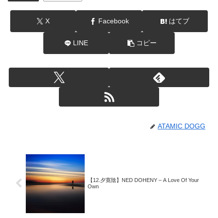
X
Facebook
はてブ
LINE
コピー
ATAMIC DOGG
【12.夕寛陰】NED DOHENY – A Love Of Your
Own