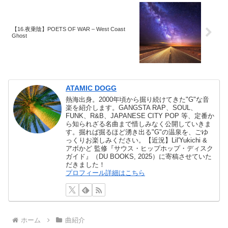
【16.夜乗陰】POETS OF WAR – West Coast
Ghost
ATAMIC DOGG
熱海出身。2000年頃から掘り続けてきた"G"な音
楽を紹介します。GANGSTA RAP、SOUL、
FUNK、R&B、JAPANESE CITY POP 等、定番か
ら知られざる名曲まで惜しみなく公開していきま
す。掘れば掘るほど湧き出る"G"の温泉を、ごゆ
っくりお楽しみください。【近況】Lil'Yukichi &
アボかど 監修『サウス・ヒップホップ・ディスク
ガイド』（DU BOOKS, 2025）に寄稿させていた
だきました！
プロフィール詳細はこちら
ホーム
曲紹介