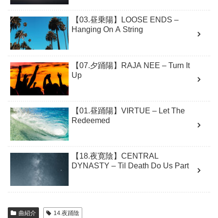
【03.昼乗陽】LOOSE ENDS –
Hanging On A String
【07.夕踊陽】RAJA NEE – Turn It
Up
【01.昼踊陽】VIRTUE – Let The
Redeemed
【18.夜寛陰】CENTRAL
DYNASTY – Til Death Do Us Part
曲紹介
14.夜踊陰