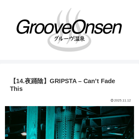
【14.夜踊陰】GRIPSTA – Can’t Fade
This
2025.11.12