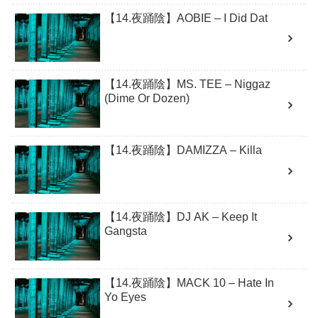
【14.夜踊陰】AOBIE – I Did Dat
【14.夜踊陰】MS. TEE – Niggaz
(Dime Or Dozen)
【14.夜踊陰】DAMIZZA – Killa
【14.夜踊陰】DJ AK – Keep It
Gangsta
【14.夜踊陰】MACK 10 – Hate In
Yo Eyes