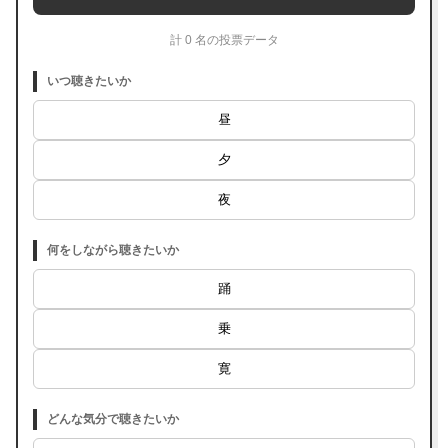
計 0 名の投票データ
いつ聴きたいか
昼
夕
夜
何をしながら聴きたいか
踊
乗
寛
どんな気分で聴きたいか