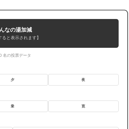
んなの湯加減
すると表示されます】
 0 名の投票データ
夕
夜
乗
寛