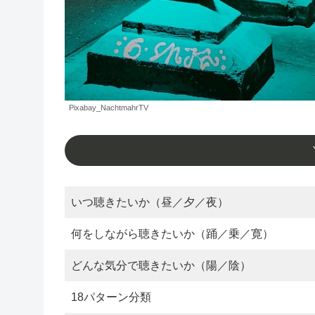
Pixabay_NachtmahrTV
いつ聴きたいか（昼／夕／夜）
何をしながら聴きたいか（踊／乗／寛）
どんな気分で聴きたいか（陽／陰）
18パターン分類