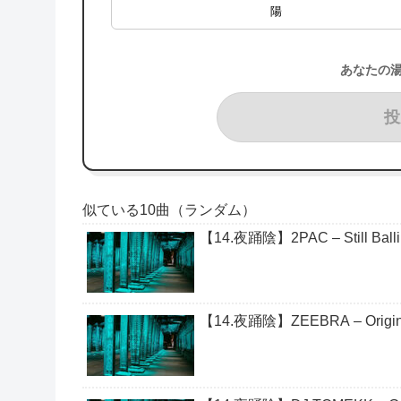
陽
あなたの
投
似ている10曲（ランダム）
【14.夜踊陰】2PAC – Still Ballin 
【14.夜踊陰】ZEEBRA – Origina