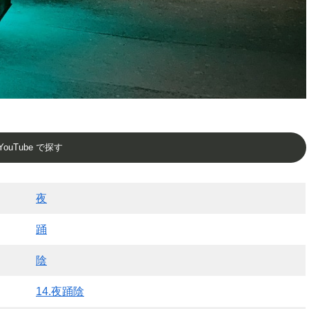
YouTube で探す
夜
踊
陰
14.夜踊陰