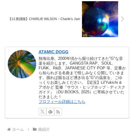
【13.夜踊陽】CHARLIE WILSON – Charlie’s Jam
ATAMIC DOGG
熱海出身。2000年頃から掘り続けてきた"G"な音
楽を紹介します。GANGSTA RAP、SOUL、
FUNK、R&B、JAPANESE CITY POP 等、定番か
ら知られざる名曲まで惜しみなく公開していきま
す。掘れば掘るほど湧き出る"G"の温泉を、ごゆ
っくりお楽しみください。【近況】Lil'Yukichi &
アボかど 監修『サウス・ヒップホップ・ディスク
ガイド』（DU BOOKS, 2025）に寄稿させていた
だきました！
プロフィール詳細はこちら
ホーム
曲紹介