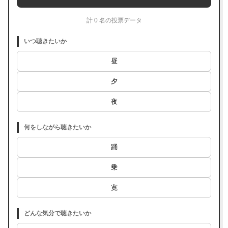
計 0 名の投票データ
いつ聴きたいか
昼
夕
夜
何をしながら聴きたいか
踊
乗
寛
どんな気分で聴きたいか