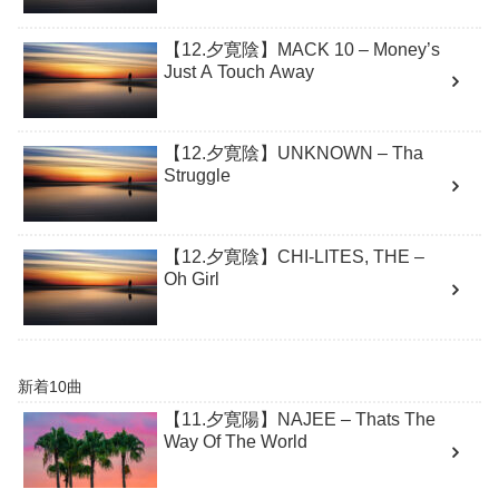
【12.夕寛陰】MACK 10 – Money’s
Just A Touch Away
【12.夕寛陰】UNKNOWN – Tha
Struggle
【12.夕寛陰】CHI-LITES, THE –
Oh Girl
新着10曲
【11.夕寛陽】NAJEE – Thats The
Way Of The World