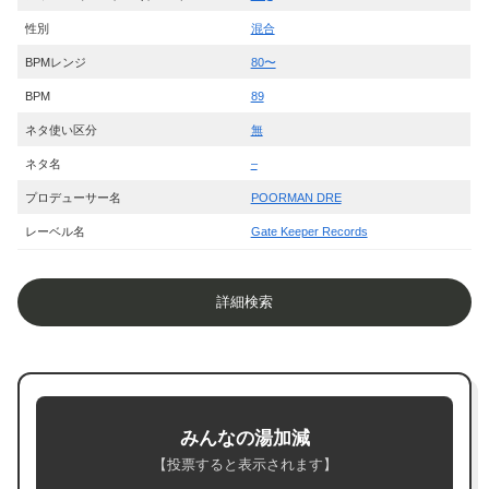
性別
混合
BPMレンジ
80〜
BPM
89
ネタ使い区分
無
ネタ名
–
プロデューサー名
POORMAN DRE
レーベル名
Gate Keeper Records
詳細検索
みんなの湯加減
【投票すると表示されます】