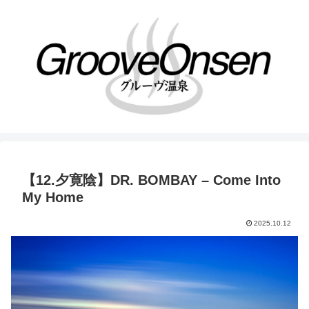
【12.夕寛陰】DR. BOMBAY – Come Into
My Home
2025.10.12