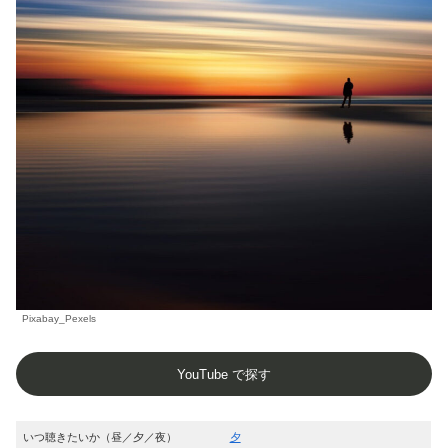
Pixabay_Pexels
YouTube で探す
いつ聴きたいか（昼／夕／夜）
夕