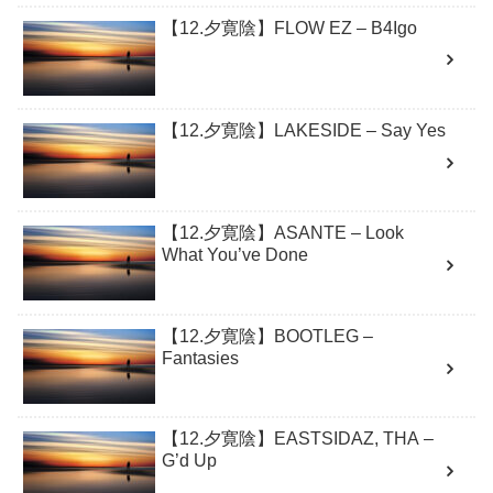
【12.夕寛陰】FLOW EZ – B4Igo
【12.夕寛陰】LAKESIDE – Say Yes
【12.夕寛陰】ASANTE – Look
What You’ve Done
【12.夕寛陰】BOOTLEG –
Fantasies
【12.夕寛陰】EASTSIDAZ, THA –
G’d Up