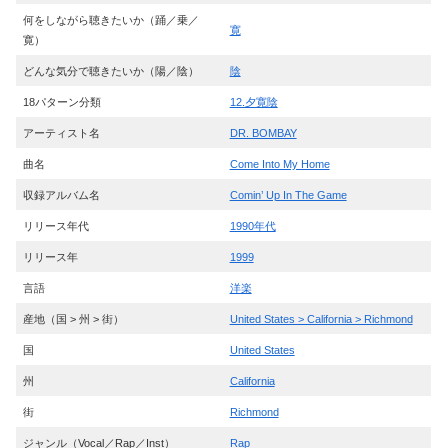
何をしながら聴きたいか（踊／乗／
寛
寛）
どんな気分で聴きたいか（陽／陰）
陰
18パターン分類
12.夕寛陰
アーティスト名
DR. BOMBAY
曲名
Come Into My Home
収録アルバム名
Comin’ Up In The Game
リリース年代
1990年代
リリース年
1999
言語
洋楽
産地（国 > 州 > 街）
United States > California > Richmond
国
United States
州
California
街
Richmond
ジャンル（Vocal／Rap／Inst）
Rap