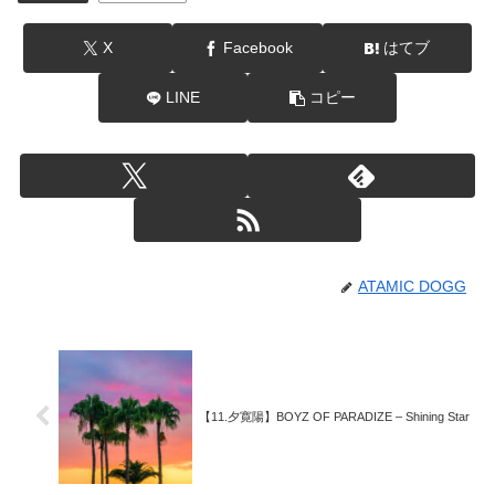
X
Facebook
はてブ
LINE
コピー
ATAMIC DOGG
【11.夕寛陽】BOYZ OF PARADIZE – Shining Star