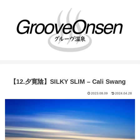
【12.夕寛陰】SILKY SLIM – Cali Swang
2023.08.09
2024.04.28