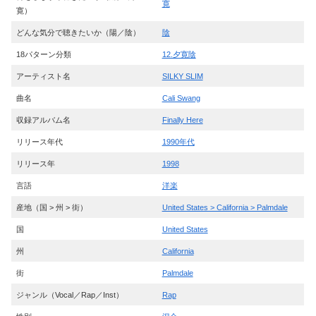
寛
寛）
どんな気分で聴きたいか（陽／陰）
陰
18パターン分類
12.夕寛陰
アーティスト名
SILKY SLIM
曲名
Cali Swang
収録アルバム名
Finally Here
リリース年代
1990年代
リリース年
1998
言語
洋楽
産地（国 > 州 > 街）
United States > California > Palmdale
国
United States
州
California
街
Palmdale
ジャンル（Vocal／Rap／Inst）
Rap