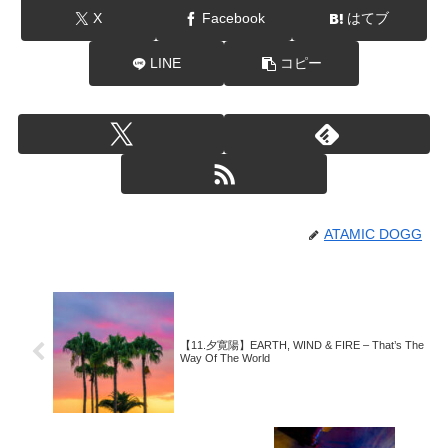
X
Facebook
はてブ
LINE
コピー
ATAMIC DOGG
【11.夕寛陽】EARTH, WIND & FIRE – That’s The
Way Of The World