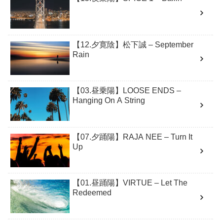
【12.夕寛陰】松下誠 – September
Rain
【03.昼乗陽】LOOSE ENDS –
Hanging On A String
【07.夕踊陽】RAJA NEE – Turn It
Up
【01.昼踊陽】VIRTUE – Let The
Redeemed