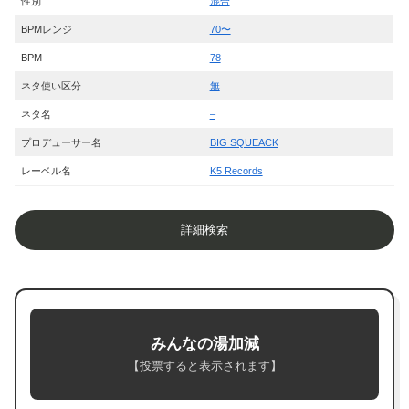
性別
混合
BPMレンジ
70〜
BPM
78
ネタ使い区分
無
ネタ名
–
プロデューサー名
BIG SQUEACK
レーベル名
K5 Records
詳細検索
みんなの湯加減
【投票すると表示されます】