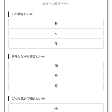
計 0 名の投票データ
いつ聴きたいか
昼
夕
夜
何をしながら聴きたいか
踊
乗
寛
どんな気分で聴きたいか
陽