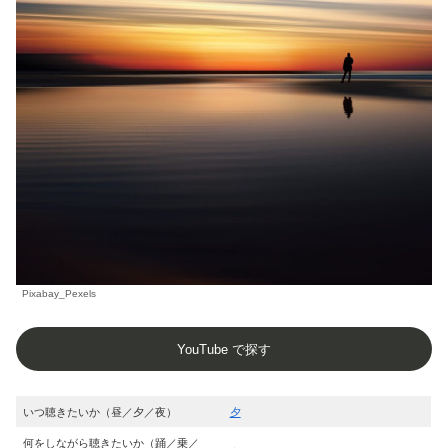
Pixabay_Pexels
YouTube で探す
いつ聴きたいか（昼／夕／夜）
夕
何をしながら聴きたいか（踊／乗／