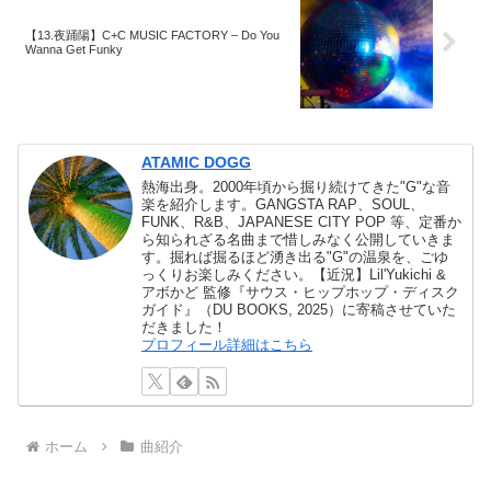
【13.夜踊陽】C+C MUSIC FACTORY – Do You
Wanna Get Funky
ATAMIC DOGG
熱海出身。2000年頃から掘り続けてきた"G"な音
楽を紹介します。GANGSTA RAP、SOUL、
FUNK、R&B、JAPANESE CITY POP 等、定番か
ら知られざる名曲まで惜しみなく公開していきま
す。掘れば掘るほど湧き出る"G"の温泉を、ごゆ
っくりお楽しみください。【近況】Lil'Yukichi &
アボかど 監修『サウス・ヒップホップ・ディスク
ガイド』（DU BOOKS, 2025）に寄稿させていた
だきました！
プロフィール詳細はこちら
ホーム
曲紹介