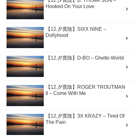
【12.夕寛陰】B. THOMPSON –
Hooked On Your Love
【12.夕寛陰】SIXX NINE –
Dollyhood
【12.夕寛陰】D-BO – Ghetto World
【12.夕寛陰】ROGER TROUTMAN
II – Come With Me
【12.夕寛陰】3X KRAZY – Tired Of
The Pain