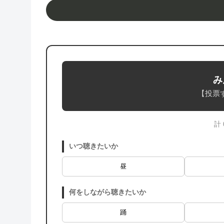
み
【投票
計
いつ聴きたいか
昼
何をしながら聴きたいか
踊