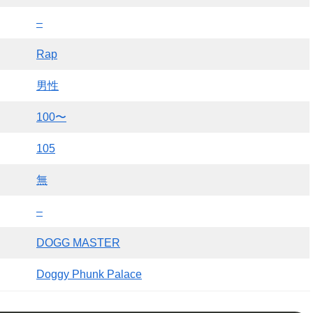
–
Rap
男性
100〜
105
無
–
DOGG MASTER
Doggy Phunk Palace