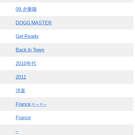
09.夕乗陽
DOGG MASTER
Get Ready
Back In Town
2010年代
2011
洋楽
France > – > –
France
–