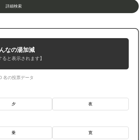
詳細検索
んなの湯加減
すると表示されます】
 0 名の投票データ
夕
夜
乗
寛