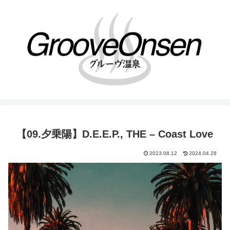
【09.夕乗陽】D.E.E.P., THE – Coast Love
2023.08.12
2024.04.28