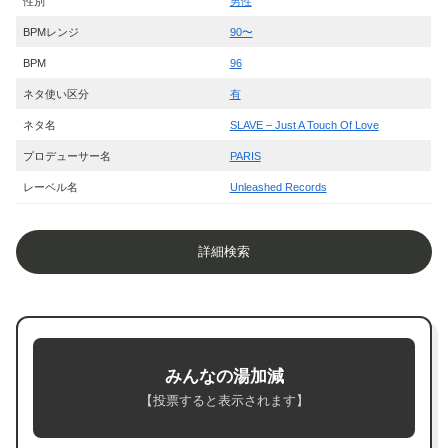
性別
男性
BPMレンジ
90〜
BPM
96
ネタ使い区分
有
ネタ名
SLAVE – Just A Touch Of Love
プロデューサー名
PARIS
レーベル名
Unleashed Records
詳細検索
みんなの湯加減
【投票すると表示されます】