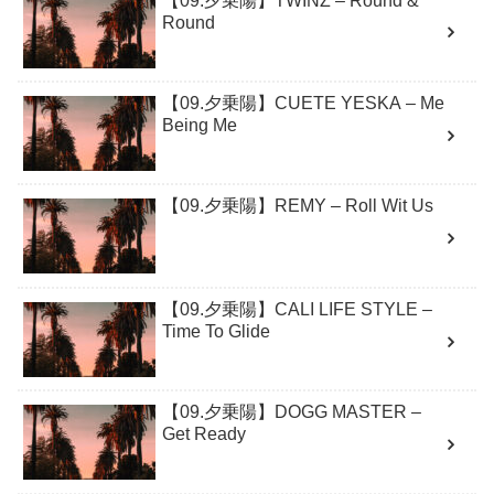
【09.夕乗陽】TWINZ – Round &
Round
【09.夕乗陽】CUETE YESKA – Me
Being Me
【09.夕乗陽】REMY – Roll Wit Us
【09.夕乗陽】CALI LIFE STYLE –
Time To Glide
【09.夕乗陽】DOGG MASTER –
Get Ready