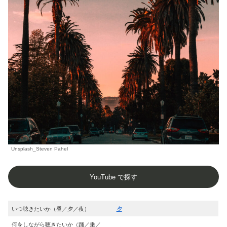
Unsplash_Steven Pahel
YouTube で探す
いつ聴きたいか（昼／夕／夜）
夕
何をしながら聴きたいか（踊／乗／