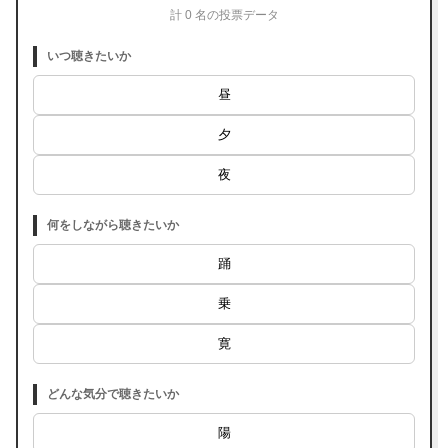
計 0 名の投票データ
いつ聴きたいか
昼
夕
夜
何をしながら聴きたいか
踊
乗
寛
どんな気分で聴きたいか
陽