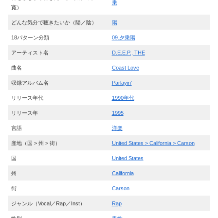
乗
寛）
どんな気分で聴きたいか（陽／陰）
陽
18パターン分類
09.夕乗陽
アーティスト名
D.E.E.P., THE
曲名
Coast Love
収録アルバム名
Parlayin’
リリース年代
1990年代
リリース年
1995
言語
洋楽
産地（国 > 州 > 街）
United States > California > Carson
国
United States
州
California
街
Carson
ジャンル（Vocal／Rap／Inst）
Rap