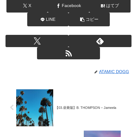
X
Facebook
はてブ
LINE
コピー
ATAMIC DOGG
【03.昼乗陽】B. THOMPSON – Jameela