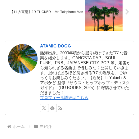
【11.夕寛陽】JR TUCKER – Mr. Telephone Man
ATAMIC DOGG
熱海出身。2000年頃から掘り続けてきた"G"な音
楽を紹介します。GANGSTA RAP、SOUL、
FUNK、R&B、JAPANESE CITY POP 等、定番か
ら知られざる名曲まで惜しみなく公開していきま
す。掘れば掘るほど湧き出る"G"の温泉を、ごゆ
っくりお楽しみください。【近況】Lil'Yukichi &
アボかど 監修『サウス・ヒップホップ・ディスク
ガイド』（DU BOOKS, 2025）に寄稿させていた
だきました！
プロフィール詳細はこちら
ホーム
曲紹介