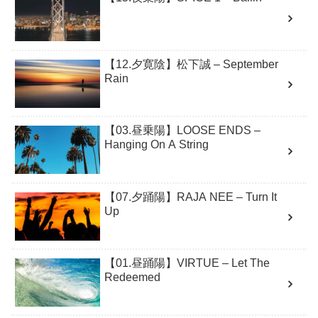
【12.夕寛陰】松下誠 – September
Rain
【03.昼乗陽】LOOSE ENDS –
Hanging On A String
【07.夕踊陽】RAJA NEE – Turn It
Up
【01.昼踊陽】VIRTUE – Let The
Redeemed