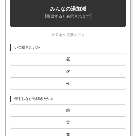
みんなの湯加減
【投票すると表示されます】
計 0 名の投票データ
いつ聴きたいか
昼
夕
夜
何をしながら聴きたいか
踊
乗
寛