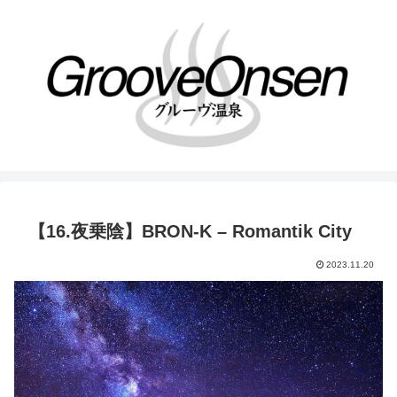
【16.夜乗陰】BRON-K – Romantik City
2023.11.20