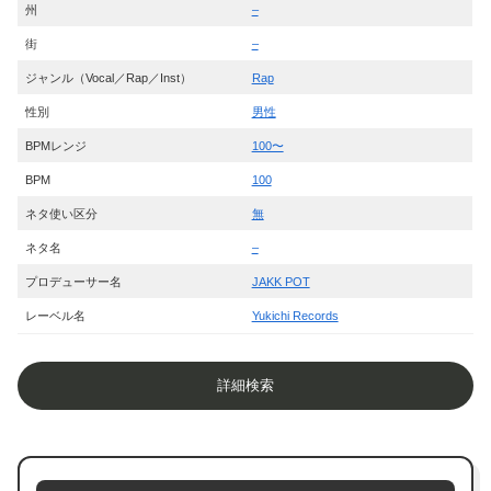
州
–
街
–
ジャンル（Vocal／Rap／Inst）
Rap
性別
男性
BPMレンジ
100〜
BPM
100
ネタ使い区分
無
ネタ名
–
プロデューサー名
JAKK POT
レーベル名
Yukichi Records
詳細検索