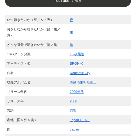
YouTube で探す
いつ聴きたいか（昼／夕／夜）
夜
何をしながら聴きたいか（踊／乗／
乗
寛）
どんな気分で聴きたいか（陽／陰）
陰
18パターン分類
16.夜乗陰
アーティスト名
BRON-K
曲名
Romantik City
収録アルバム名
奇妙頂来相模富士
リリース年代
2000年代
リリース年
2008
言語
邦楽
産地（国 > 州 > 街）
Japan > – > –
国
Japan