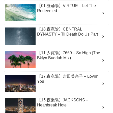
【01.昼踊陽】VIRTUE – Let The
Redeemed
【18.夜寛陰】CENTRAL
DYNASTY – Til Death Do Us Part
【11.夕寛陽】7669 – So High (The
Bklyn Buddah Mix)
【17.夜寛陽】吉田美奈子 – Lovin’
You
【15.夜乗陽】JACKSONS –
Heartbreak Hotel