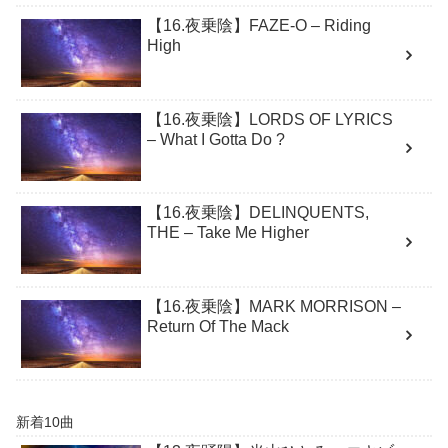
【16.夜乗陰】FAZE-O – Riding
High
【16.夜乗陰】LORDS OF LYRICS
– What I Gotta Do ?
【16.夜乗陰】DELINQUENTS,
THE – Take Me Higher
【16.夜乗陰】MARK MORRISON –
Return Of The Mack
新着10曲