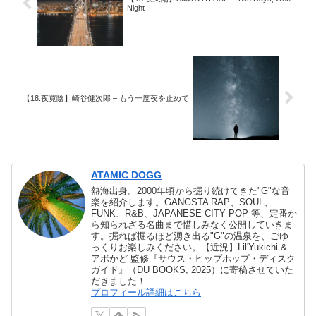
Night
【18.夜寛陰】崎谷健次郎 – もう一度夜を止めて
ATAMIC DOGG
熱海出身。2000年頃から掘り続けてきた"G"な音
楽を紹介します。GANGSTA RAP、SOUL、
FUNK、R&B、JAPANESE CITY POP 等、定番か
ら知られざる名曲まで惜しみなく公開していきま
す。掘れば掘るほど湧き出る"G"の温泉を、ごゆ
っくりお楽しみください。【近況】Lil'Yukichi &
アボかど 監修『サウス・ヒップホップ・ディスク
ガイド』（DU BOOKS, 2025）に寄稿させていた
だきました！
プロフィール詳細はこちら