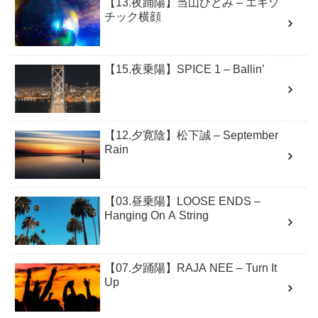
【13.夜踊陽】当山ひとみ – エキゾ
チック横顔
【15.夜乗陽】SPICE 1 – Ballin’
【12.夕寛陰】松下誠 – September
Rain
【03.昼乗陽】LOOSE ENDS –
Hanging On A String
【07.夕踊陽】RAJA NEE – Turn It
Up