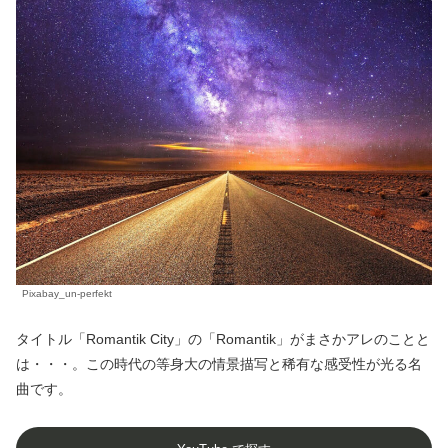
Pixabay_un-perfekt
タイトル「Romantik City」の「Romantik」がまさかアレのことと
は・・・。この時代の等身大の情景描写と稀有な感受性が光る名
曲です。