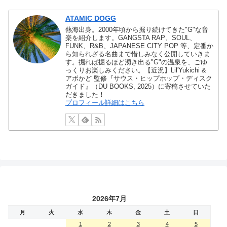
ATAMIC DOGG
熱海出身。2000年頃から掘り続けてきた"G"な音
楽を紹介します。GANGSTA RAP、SOUL、
FUNK、R&B、JAPANESE CITY POP 等、定番か
ら知られざる名曲まで惜しみなく公開していきま
す。掘れば掘るほど湧き出る"G"の温泉を、ごゆ
っくりお楽しみください。【近況】Lil'Yukichi &
アボかど 監修『サウス・ヒップホップ・ディスク
ガイド』（DU BOOKS, 2025）に寄稿させていた
だきました！
プロフィール詳細はこちら
2026年7月
月
火
水
木
金
土
日
1
2
3
4
5