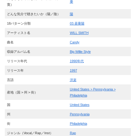
乗
寛）
どんな気分で聴きたいか（陽／陰）
陽
18パターン分類
03.昼乗陽
アーティスト名
WILL SMITH
曲名
Candy
収録アルバム名
Big Willie Style
リリース年代
1990年代
リリース年
1997
言語
洋楽
United States > Pennsylvania >
産地（国 > 州 > 街）
Philadelphia
国
United States
州
Pennsylvania
街
Philadelphia
ジャンル（Vocal／Rap／Inst）
Rap