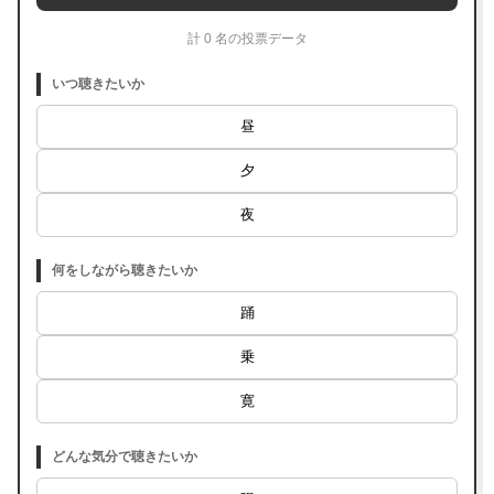
計 0 名の投票データ
いつ聴きたいか
昼
夕
夜
何をしながら聴きたいか
踊
乗
寛
どんな気分で聴きたいか