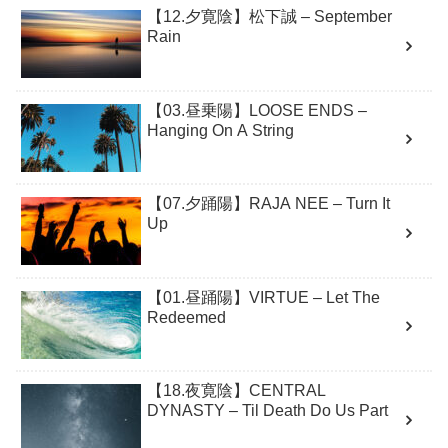
【12.夕寛陰】松下誠 – September
Rain
【03.昼乗陽】LOOSE ENDS –
Hanging On A String
【07.夕踊陽】RAJA NEE – Turn It
Up
【01.昼踊陽】VIRTUE – Let The
Redeemed
【18.夜寛陰】CENTRAL
DYNASTY – Til Death Do Us Part