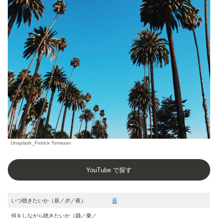
Unsplash_Patrick Tomasso
YouTube で探す
いつ聴きたいか（昼／夕／夜）
昼
何をしながら聴きたいか（踊／乗／