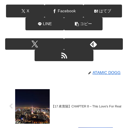
X
Facebook
はてブ
LINE
コピー
ATAMIC DOGG
【17.夜寛陽】CHAPTER 8 – This Love’s For Real