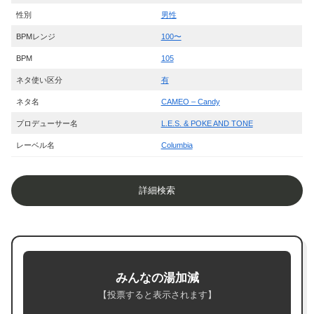
性別
男性
BPMレンジ
100〜
BPM
105
ネタ使い区分
有
ネタ名
CAMEO – Candy
プロデューサー名
L.E.S. & POKE AND TONE
レーベル名
Columbia
詳細検索
みんなの湯加減
【投票すると表示されます】