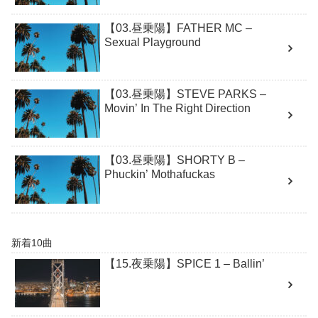
【03.昼乗陽】FATHER MC –
Sexual Playground
【03.昼乗陽】STEVE PARKS –
Movin’ In The Right Direction
【03.昼乗陽】SHORTY B –
Phuckin’ Mothafuckas
新着10曲
【15.夜乗陽】SPICE 1 – Ballin’