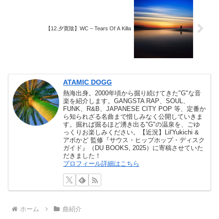
【12.夕寛陰】WC – Tears Of A Killa
ATAMIC DOGG
熱海出身。2000年頃から掘り続けてきた"G"な音
楽を紹介します。GANGSTA RAP、SOUL、
FUNK、R&B、JAPANESE CITY POP 等、定番か
ら知られざる名曲まで惜しみなく公開していきま
す。掘れば掘るほど湧き出る"G"の温泉を、ごゆ
っくりお楽しみください。【近況】Lil'Yukichi &
アボかど 監修『サウス・ヒップホップ・ディスク
ガイド』（DU BOOKS, 2025）に寄稿させていた
だきました！
プロフィール詳細はこちら
ホーム
曲紹介