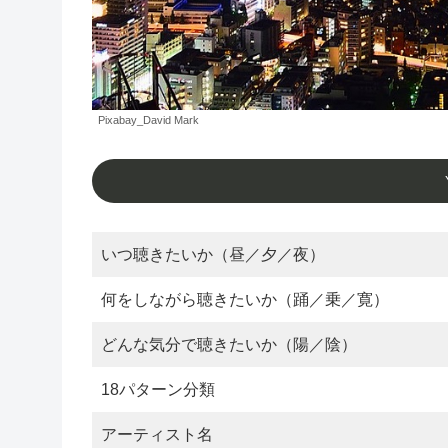
Pixabay_David Mark
いつ聴きたいか（昼／夕／夜）
何をしながら聴きたいか（踊／乗／寛）
どんな気分で聴きたいか（陽／陰）
18パターン分類
アーティスト名