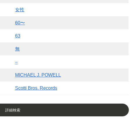
女性
60〜
63
無
–
MICHAEL J. POWELL
Scotti Bros. Records
詳細検索