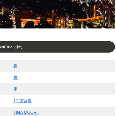
YouTube で探す
夜
寛
陽
17.夜寛陽
TINA MOORE