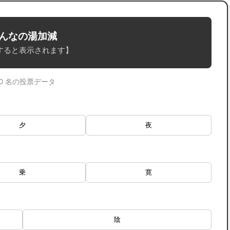
んなの湯加減
すると表示されます】
 0 名の投票データ
夕
夜
乗
寛
陰