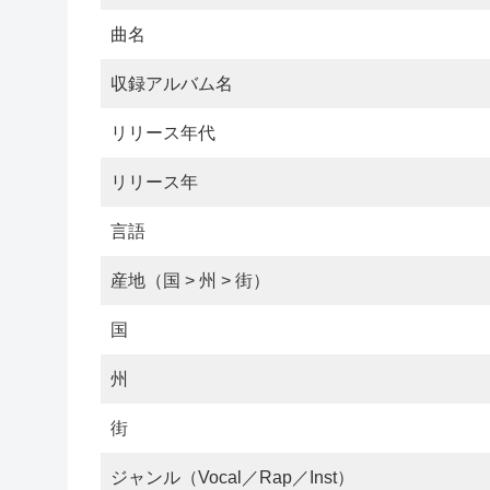
曲名
収録アルバム名
リリース年代
リリース年
言語
産地（国 > 州 > 街）
国
州
街
ジャンル（Vocal／Rap／Inst）