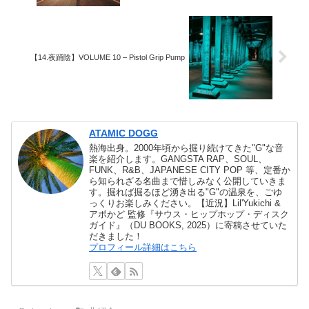
【14.夜踊陰】VOLUME 10 – Pistol Grip Pump
ATAMIC DOGG
熱海出身。2000年頃から掘り続けてきた"G"な音
楽を紹介します。GANGSTA RAP、SOUL、
FUNK、R&B、JAPANESE CITY POP 等、定番か
ら知られざる名曲まで惜しみなく公開していきま
す。掘れば掘るほど湧き出る"G"の温泉を、ごゆ
っくりお楽しみください。【近況】Lil'Yukichi &
アボかど 監修『サウス・ヒップホップ・ディスク
ガイド』（DU BOOKS, 2025）に寄稿させていた
だきました！
プロフィール詳細はこちら