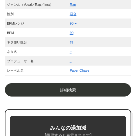
ジャンル（Vocal／Rap／Inst）
Rap
性別
混合
BPMレンジ
90〜
BPM
90
ネタ使い区分
無
ネタ名
–
プロデューサー名
–
レーベル名
Paper Chase
詳細検索
みんなの湯加減
【投票すると表示されます】