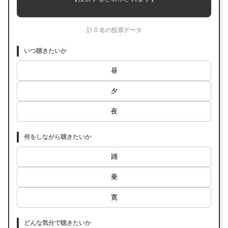
計 0 名の投票データ
いつ聴きたいか
昼
夕
夜
何をしながら聴きたいか
踊
乗
寛
どんな気分で聴きたいか