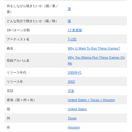
何をしながら聴きたいか（踊／乗／
寛
寛）
どんな気分で聴きたいか（陽／陰）
陽
18パターン分類
17.夜寛陽
アーティスト名
T-LEE
曲名
Why U Want To Run These Games?
Why You Wanna Run These Games On
収録アルバム名
Me
リリース年代
2000年代
リリース年
2002
言語
洋楽
産地（国 > 州 > 街）
United States > Texas > Houston
国
United States
州
Texas
街
Houston