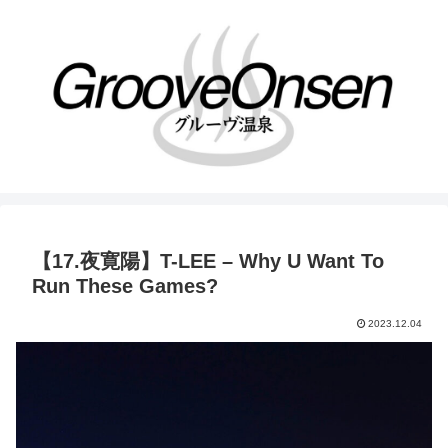
【17.夜寛陽】T-LEE – Why U Want To
Run These Games?
2023.12.04