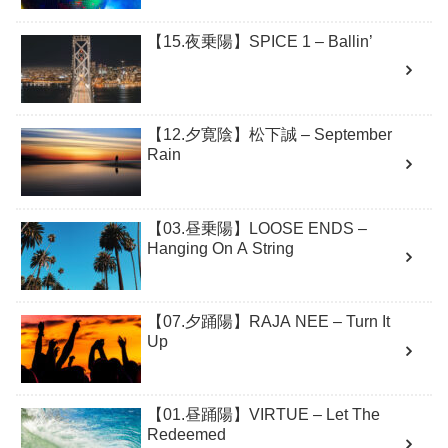
【15.夜乗陽】SPICE 1 – Ballin’
【12.夕寛陰】松下誠 – September
Rain
【03.昼乗陽】LOOSE ENDS –
Hanging On A String
【07.夕踊陽】RAJA NEE – Turn It
Up
【01.昼踊陽】VIRTUE – Let The
Redeemed