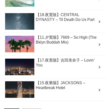
【18.夜寛陰】CENTRAL
DYNASTY – Til Death Do Us Part
【11.夕寛陽】7669 – So High (The
Bklyn Buddah Mix)
【17.夜寛陽】吉田美奈子 – Lovin’
You
【15.夜乗陽】JACKSONS –
Heartbreak Hotel