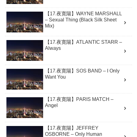
【17.夜寛陽】WAYNE MARSHALL
– Sexual Thing (Black Silk Sheet
Mix)
【17.夜寛陽】ATLANTIC STARR –
Always
【17.夜寛陽】SOS BAND – I Only
Want You
【17.夜寛陽】PARIS MATCH –
Angel
【17.夜寛陽】JEFFREY
OSBORNE – Only Human