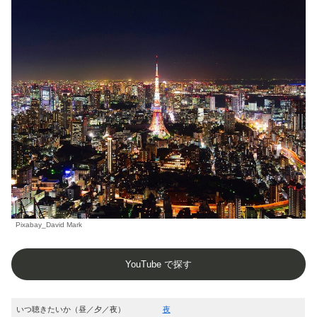
Pixabay_David Mark
YouTube で探す
いつ聴きたいか（昼／夕／夜）
夜