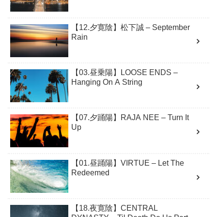
【12.夕寛陰】松下誠 – September
Rain
【03.昼乗陽】LOOSE ENDS –
Hanging On A String
【07.夕踊陽】RAJA NEE – Turn It
Up
【01.昼踊陽】VIRTUE – Let The
Redeemed
【18.夜寛陰】CENTRAL