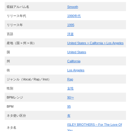
収録アルバム名
Smooth
リリース年代
1990年代
リリース年
1995
言語
洋楽
産地（国 > 州 > 街）
United States > California > Los Angeles
国
United States
州
California
街
Los Angeles
ジャンル（Vocal／Rap／Inst）
Rap
性別
女性
BPMレンジ
90〜
BPM
95
ネタ使い区分
有
ISLEY BROTHERS – For The Love Of
ネタ名
You