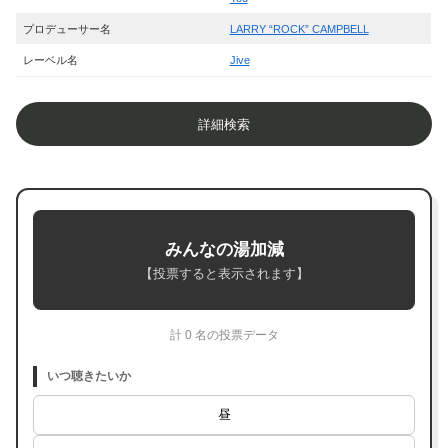
プロデューサー名
LARRY “ROCK” CAMPBELL
レーベル名
Jive
詳細検索
みんなの湯加減
【投票すると表示されます】
計 0 名の投票データ
いつ聴きたいか
昼