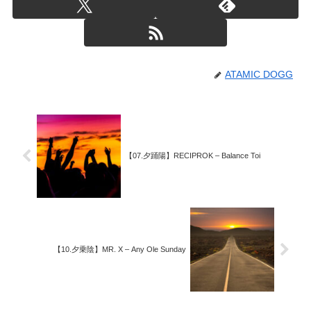
ATAMIC DOGG
【07.夕踊陽】RECIPROK – Balance Toi
【10.夕乗陰】MR. X – Any Ole Sunday