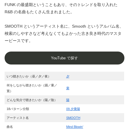
FUNK の最盛期ということもあり、そのトレンドを取り入れた
R&B の名曲もたくさん生まれました。
SMOOTH というアーティスト名に、Smooth というアルバム名、
検索のしやすさなど考えなくてもよかった古き良き時代のマスタ
ーピースです。
YouTube で探す
いつ聴きたいか（昼／夕／夜）
夕
何をしながら聴きたいか（踊／乗／
乗
寛）
どんな気分で聴きたいか（陽／陰）
陽
18パターン分類
09.夕乗陽
アーティスト名
SMOOTH
曲名
Mind Blowin’