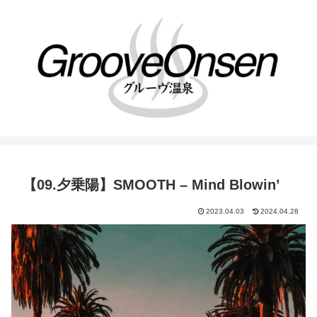
【09.夕乗陽】SMOOTH – Mind Blowin’
2023.04.03
2024.04.28