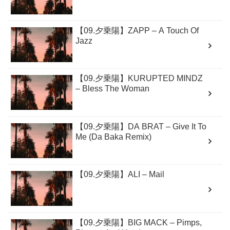
【09.夕乗陽】ZAPP – A Touch Of
Jazz
【09.夕乗陽】KURUPTED MINDZ
– Bless The Woman
【09.夕乗陽】DA BRAT – Give It To
Me (Da Baka Remix)
【09.夕乗陽】ALI – Mail
【09.夕乗陽】BIG MACK – Pimps,