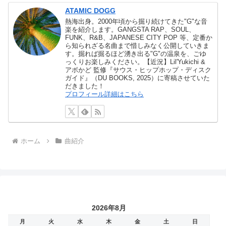
ATAMIC DOGG
熱海出身。2000年頃から掘り続けてきた"G"な音
楽を紹介します。GANGSTA RAP、SOUL、
FUNK、R&B、JAPANESE CITY POP 等、定番か
ら知られざる名曲まで惜しみなく公開していきま
す。掘れば掘るほど湧き出る"G"の温泉を、ごゆ
っくりお楽しみください。【近況】Lil'Yukichi &
アボかど 監修『サウス・ヒップホップ・ディスク
ガイド』（DU BOOKS, 2025）に寄稿させていた
だきました！
プロフィール詳細はこちら
ホーム
曲紹介
2026年8月
月
火
水
木
金
土
日