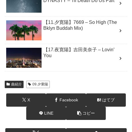
DYNASTY – Til Death Do Us Part
【11.夕寛陽】7669 – So High (The
Bklyn Buddah Mix)
【17.夜寛陽】吉田美奈子 – Lovin’
You
曲紹介
09.夕乗陽
X
Facebook
はてブ
LINE
コピー