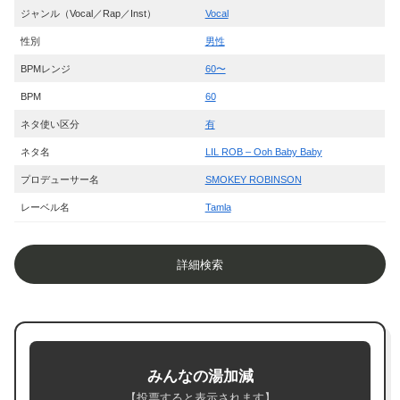
ジャンル（Vocal／Rap／Inst）
Vocal
性別
男性
BPMレンジ
60〜
BPM
60
ネタ使い区分
有
ネタ名
LIL ROB – Ooh Baby Baby
プロデューサー名
SMOKEY ROBINSON
レーベル名
Tamla
詳細検索
みんなの湯加減
【投票すると表示されます】