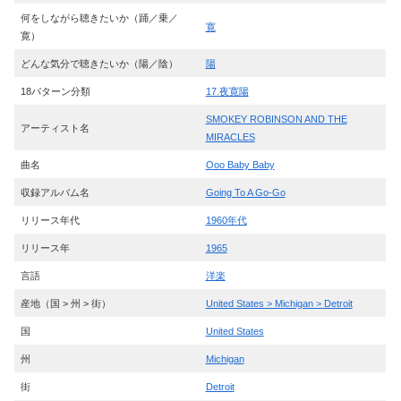
何をしながら聴きたいか（踊／乗／
寛
寛）
どんな気分で聴きたいか（陽／陰）
陽
18パターン分類
17.夜寛陽
SMOKEY ROBINSON AND THE
アーティスト名
MIRACLES
曲名
Ooo Baby Baby
収録アルバム名
Going To A Go-Go
リリース年代
1960年代
リリース年
1965
言語
洋楽
産地（国 > 州 > 街）
United States > Michigan > Detroit
国
United States
州
Michigan
街
Detroit