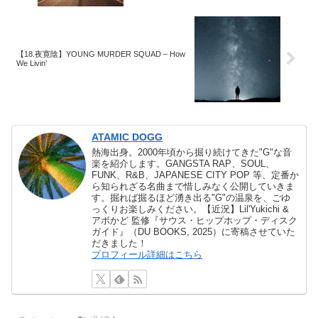
【18.夜寛陰】YOUNG MURDER SQUAD – How
We Livin’
ATAMIC DOGG
熱海出身。2000年頃から掘り続けてきた"G"な音
楽を紹介します。GANGSTA RAP、SOUL、
FUNK、R&B、JAPANESE CITY POP 等、定番か
ら知られざる名曲まで惜しみなく公開していきま
す。掘れば掘るほど湧き出る"G"の温泉を、ごゆ
っくりお楽しみください。【近況】Lil'Yukichi &
アボかど 監修『サウス・ヒップホップ・ディスク
ガイド』（DU BOOKS, 2025）に寄稿させていた
だきました！
プロフィール詳細はこちら