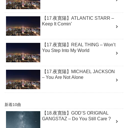
【17.夜寛陽】ATLANTIC STARR –
Keep It Comin’
【17.夜寛陽】REAL THING – Won’t
You Step Into My World
【17.夜寛陽】MICHAEL JACKSON
– You Are Not Alone
新着10曲
【18.夜寛陰】GOD’S ORIGINAL
GANGSTAZ – Do You Still Care ?