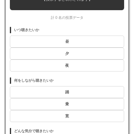
計 0 名の投票データ
いつ聴きたいか
昼
夕
夜
何をしながら聴きたいか
踊
乗
寛
どんな気分で聴きたいか