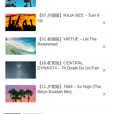
【07.夕踊陽】RAJA NEE – Turn It
Up
【01.昼踊陽】VIRTUE – Let The
Redeemed
【18.夜寛陰】CENTRAL
DYNASTY – Til Death Do Us Part
【11.夕寛陽】7669 – So High (The
Bklyn Buddah Mix)