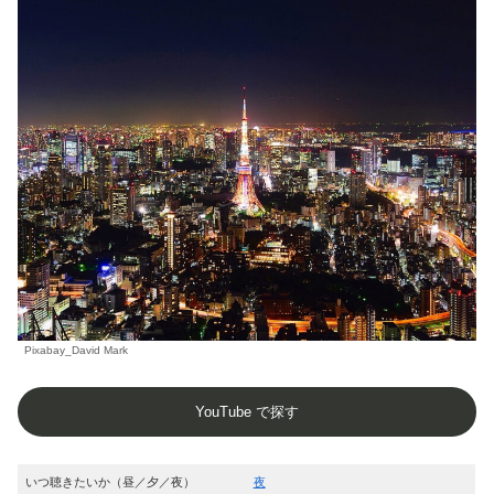
Pixabay_David Mark
YouTube で探す
いつ聴きたいか（昼／夕／夜）
夜