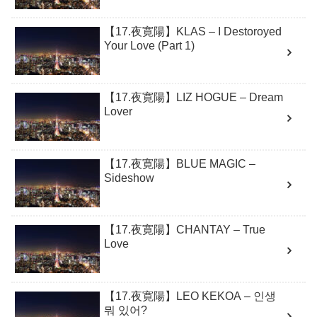
【17.夜寛陽】KLAS – I Destoroyed
Your Love (Part 1)
【17.夜寛陽】LIZ HOGUE – Dream
Lover
【17.夜寛陽】BLUE MAGIC –
Sideshow
【17.夜寛陽】CHANTAY – True
Love
【17.夜寛陽】LEO KEKOA – 인생
뭐 있어?