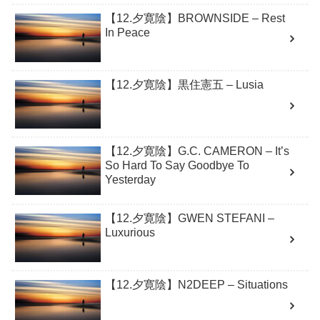
【12.夕寛陰】BROWNSIDE – Rest
In Peace
【12.夕寛陰】黒住憲五 – Lusia
【12.夕寛陰】G.C. CAMERON – It’s
So Hard To Say Goodbye To
Yesterday
【12.夕寛陰】GWEN STEFANI –
Luxurious
【12.夕寛陰】N2DEEP – Situations