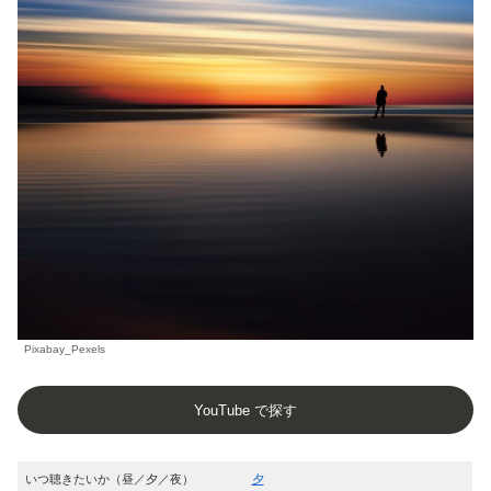
Pixabay_Pexels
YouTube で探す
いつ聴きたいか（昼／夕／夜）
夕