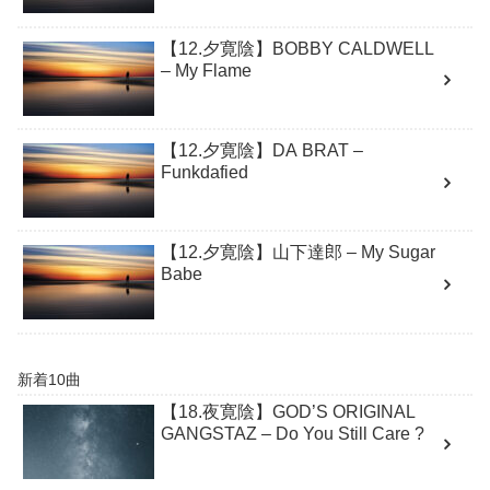
【12.夕寛陰】BOBBY CALDWELL
– My Flame
【12.夕寛陰】DA BRAT –
Funkdafied
【12.夕寛陰】山下達郎 – My Sugar
Babe
新着10曲
【18.夜寛陰】GOD’S ORIGINAL
GANGSTAZ – Do You Still Care ?