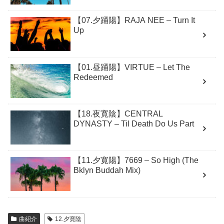
【07.夕踊陽】RAJA NEE – Turn It
Up
【01.昼踊陽】VIRTUE – Let The
Redeemed
【18.夜寛陰】CENTRAL
DYNASTY – Til Death Do Us Part
【11.夕寛陽】7669 – So High (The
Bklyn Buddah Mix)
曲紹介
12.夕寛陰