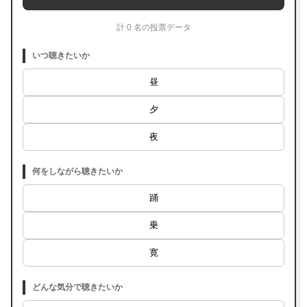
計 0 名の投票データ
いつ聴きたいか
昼
夕
夜
何をしながら聴きたいか
踊
乗
寛
どんな気分で聴きたいか