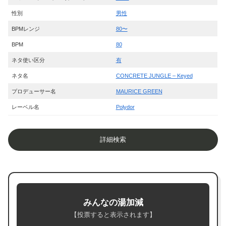
性別
男性
BPMレンジ
80〜
BPM
80
ネタ使い区分
有
ネタ名
CONCRETE JUNGLE – Keyed
プロデューサー名
MAURICE GREEN
レーベル名
Polydor
詳細検索
みんなの湯加減
【投票すると表示されます】