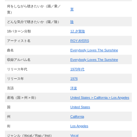
何をしながら聴きたいか（踊／乗／
寛
寛）
どんな気分で聴きたいか（陽／陰）
陰
18パターン分類
12.夕寛陰
アーティスト名
ROY AYERS
曲名
Everybody Loves The Sunshine
収録アルバム名
Everybody Loves The Sunshine
リリース年代
1970年代
リリース年
1976
言語
洋楽
産地（国 > 州 > 街）
United States > California > Los Angeles
国
United States
州
California
街
Los Angeles
ジャンル（Vocal／Rap／Inst）
Vocal