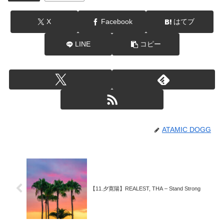
X
Facebook
はてブ
LINE
コピー
ATAMIC DOGG
【11.夕寛陽】REALEST, THA – Stand Strong