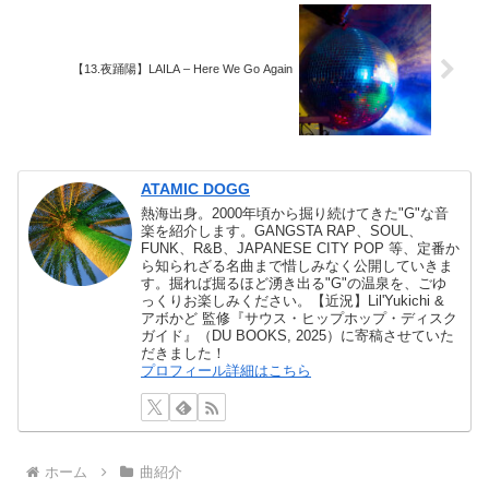
【13.夜踊陽】LAILA – Here We Go Again
ATAMIC DOGG
熱海出身。2000年頃から掘り続けてきた"G"な音
楽を紹介します。GANGSTA RAP、SOUL、
FUNK、R&B、JAPANESE CITY POP 等、定番か
ら知られざる名曲まで惜しみなく公開していきま
す。掘れば掘るほど湧き出る"G"の温泉を、ごゆ
っくりお楽しみください。【近況】Lil'Yukichi &
アボかど 監修『サウス・ヒップホップ・ディスク
ガイド』（DU BOOKS, 2025）に寄稿させていた
だきました！
プロフィール詳細はこちら
ホーム
曲紹介