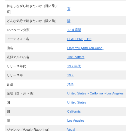
何をしながら聴きたいか（踊／乗／
寛
寛）
どんな気分で聴きたいか（陽／陰）
陽
18パターン分類
17.夜寛陽
アーティスト名
PLATTERS, THE
曲名
Only You (And You Alone)
収録アルバム名
The Platters
リリース年代
1950年代
リリース年
1955
言語
洋楽
産地（国 > 州 > 街）
United States > California > Los Angeles
国
United States
州
California
街
Los Angeles
ジャンル（Vocal／Rap／Inst）
Vocal