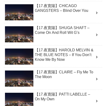
【17.夜寛陽】CHICAGO
GANGSTERS – Blind Over You
【17.夜寛陽】SHUGA SHAFT –
Come On And Roll Wit G’s
【17.夜寛陽】HAROLD MELVIN &
THE BLUE NOTES – If You Don’t
Know Me By Now
【17.夜寛陽】CLAIRE – Fly Me To
The Moon
【17.夜寛陽】PATTI LABELLE –
On My Own