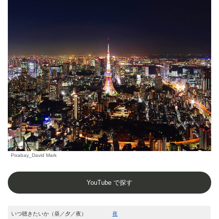
Pixabay_David Mark
YouTube で探す
いつ聴きたいか（昼／夕／夜）
夜