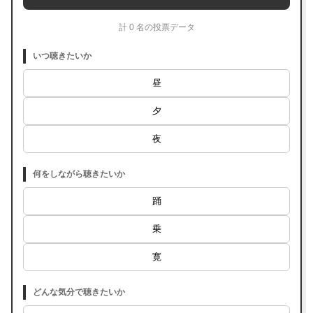
計 0 名の投票データ
いつ聴きたいか
昼
夕
夜
何をしながら聴きたいか
踊
乗
寛
どんな気分で聴きたいか