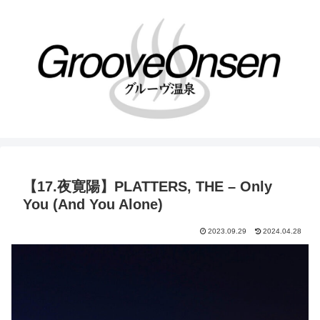
【17.夜寛陽】PLATTERS, THE – Only
You (And You Alone)
2023.09.29
2024.04.28