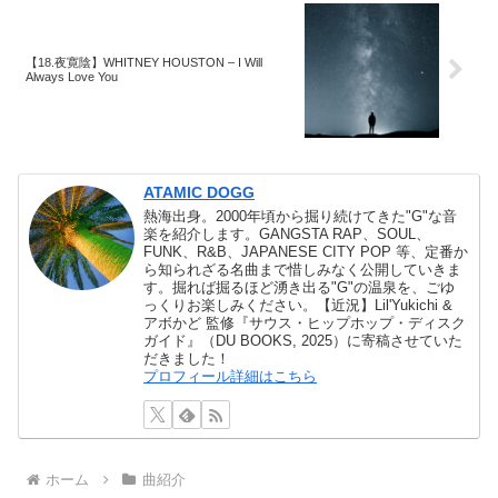
【18.夜寛陰】WHITNEY HOUSTON – I Will
Always Love You
ATAMIC DOGG
熱海出身。2000年頃から掘り続けてきた"G"な音
楽を紹介します。GANGSTA RAP、SOUL、
FUNK、R&B、JAPANESE CITY POP 等、定番か
ら知られざる名曲まで惜しみなく公開していきま
す。掘れば掘るほど湧き出る"G"の温泉を、ごゆ
っくりお楽しみください。【近況】Lil'Yukichi &
アボかど 監修『サウス・ヒップホップ・ディスク
ガイド』（DU BOOKS, 2025）に寄稿させていた
だきました！
プロフィール詳細はこちら
ホーム
曲紹介