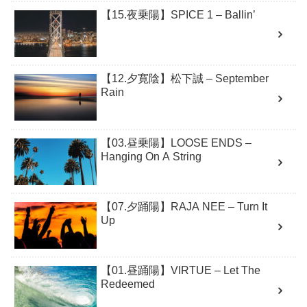
【15.夜乗陽】SPICE 1 – Ballin’
【12.夕寛陰】松下誠 – September
Rain
【03.昼乗陽】LOOSE ENDS –
Hanging On A String
【07.夕踊陽】RAJA NEE – Turn It
Up
【01.昼踊陽】VIRTUE – Let The
Redeemed