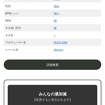
性別
混合
BPMレンジ
80〜
BPM
80
ネタ使い区分
無
ネタ名
–
プロデューサー名
BUCK RAM
レーベル名
Mercury
詳細検索
みんなの湯加減
【投票すると表示されます】