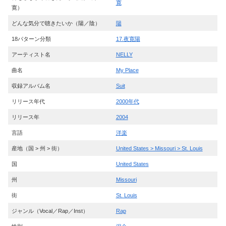
寛
寛）
どんな気分で聴きたいか（陽／陰）
陽
18パターン分類
17.夜寛陽
アーティスト名
NELLY
曲名
My Place
収録アルバム名
Suit
リリース年代
2000年代
リリース年
2004
言語
洋楽
産地（国 > 州 > 街）
United States > Missouri > St. Louis
国
United States
州
Missouri
街
St. Louis
ジャンル（Vocal／Rap／Inst）
Rap