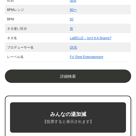
性別
混合
BPMレンジ
80〜
BPM
82
ネタ使い区分
有
ネタ名
LaBELLE – Isn’t It A Shame?
プロデューサー名
DOE
レーベル名
Fo’ Reel Entertainment
詳細検索
みんなの湯加減
【投票すると表示されます】