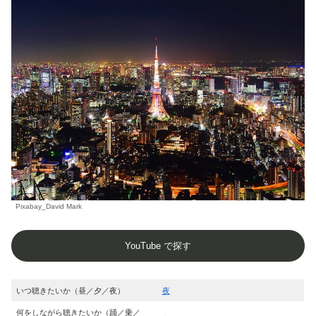
Pixabay_David Mark
YouTube で探す
いつ聴きたいか（昼／夕／夜）
夜
何をしながら聴きたいか（踊／乗／