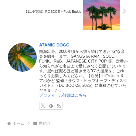
【11.夕寛陽】ROSCOE – Fuck Buddy
ATAMIC DOGG
熱海出身。2000年頃から掘り続けてきた"G"な音
楽を紹介します。GANGSTA RAP、SOUL、
FUNK、R&B、JAPANESE CITY POP 等、定番か
ら知られざる名曲まで惜しみなく公開していきま
す。掘れば掘るほど湧き出る"G"の温泉を、ごゆ
っくりお楽しみください。【近況】Lil'Yukichi &
アボかど 監修『サウス・ヒップホップ・ディスク
ガイド』（DU BOOKS, 2025）に寄稿させていた
だきました！
プロフィール詳細はこちら
ホーム
曲紹介