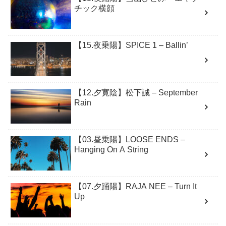
チック横顔
【15.夜乗陽】SPICE 1 – Ballin’
【12.夕寛陰】松下誠 – September
Rain
【03.昼乗陽】LOOSE ENDS –
Hanging On A String
【07.夕踊陽】RAJA NEE – Turn It
Up