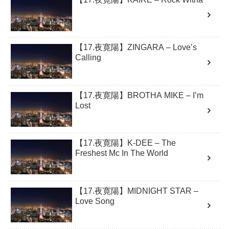
【17.夜寛陽】ZINGARA – Love’s
Calling
【17.夜寛陽】BROTHA MIKE – I’m
Lost
【17.夜寛陽】K-DEE – The
Freshest Mc In The World
【17.夜寛陽】MIDNIGHT STAR –
Love Song