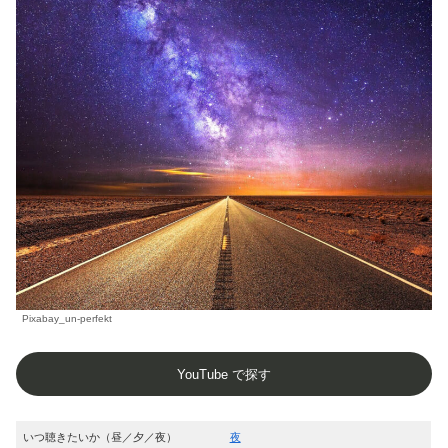
Pixabay_un-perfekt
YouTube で探す
いつ聴きたいか（昼／夕／夜）
夜