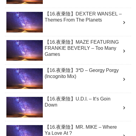
【16.夜乗陰】DEXTER WANSEL –
Themes From The Planets
【16.夜乗陰】MAZE FEATURING
FRANKIE BEVERLY – Too Many
Games
【16.夜乗陰】3*D – Georgy Porgy
(Incognito Mix)
【16.夜乗陰】U.D.I. – It’s Goin
Down
【16.夜乗陰】MR. MIKE – Where
Ya Love At ?