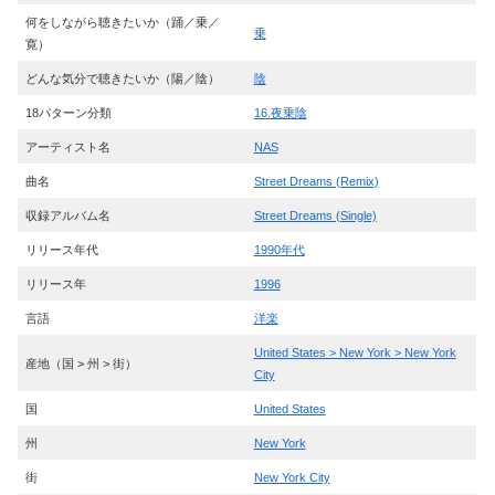
何をしながら聴きたいか（踊／乗／
乗
寛）
どんな気分で聴きたいか（陽／陰）
陰
18パターン分類
16.夜乗陰
アーティスト名
NAS
曲名
Street Dreams (Remix)
収録アルバム名
Street Dreams (Single)
リリース年代
1990年代
リリース年
1996
言語
洋楽
United States > New York > New York
産地（国 > 州 > 街）
City
国
United States
州
New York
街
New York City