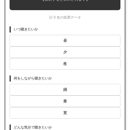
計 0 名の投票データ
いつ聴きたいか
昼
夕
夜
何をしながら聴きたいか
踊
乗
寛
どんな気分で聴きたいか