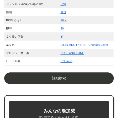
ジャンル（Vocal／Rap／Inst）
Rap
性別
男性
BPMレンジ
90〜
BPM
90
ネタ使い区分
有
ネタ名
ISLEY BROTHERS – Choosey Lover
プロデューサー名
POKE AND TONE
レーベル名
Columbia
詳細検索
みんなの湯加減
【投票すると表示されます】