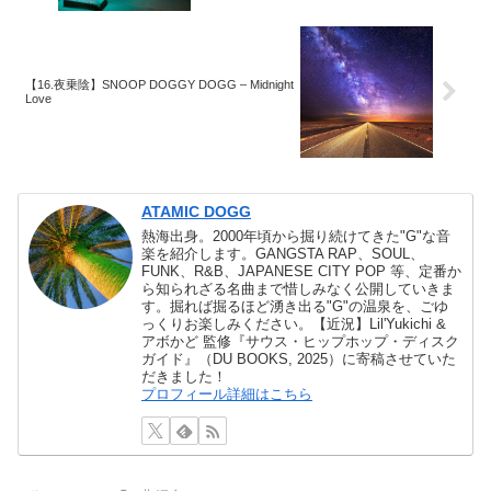
【16.夜乗陰】SNOOP DOGGY DOGG – Midnight
Love
ATAMIC DOGG
熱海出身。2000年頃から掘り続けてきた"G"な音
楽を紹介します。GANGSTA RAP、SOUL、
FUNK、R&B、JAPANESE CITY POP 等、定番か
ら知られざる名曲まで惜しみなく公開していきま
す。掘れば掘るほど湧き出る"G"の温泉を、ごゆ
っくりお楽しみください。【近況】Lil'Yukichi &
アボかど 監修『サウス・ヒップホップ・ディスク
ガイド』（DU BOOKS, 2025）に寄稿させていた
だきました！
プロフィール詳細はこちら