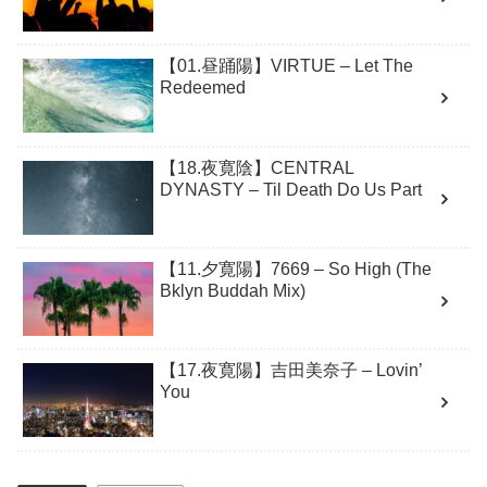
【01.昼踊陽】VIRTUE – Let The
Redeemed
【18.夜寛陰】CENTRAL
DYNASTY – Til Death Do Us Part
【11.夕寛陽】7669 – So High (The
Bklyn Buddah Mix)
【17.夜寛陽】吉田美奈子 – Lovin’
You