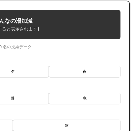
んなの湯加減
すると表示されます】
 0 名の投票データ
夕
夜
乗
寛
陰