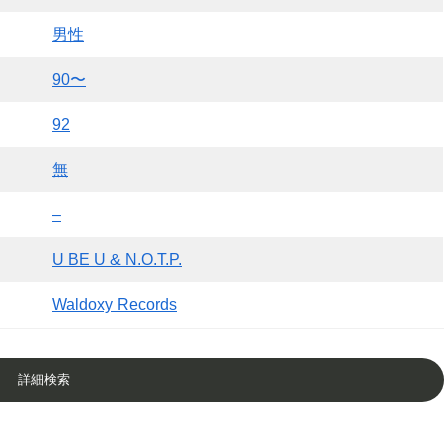
男性
90〜
92
無
–
U BE U & N.O.T.P.
Waldoxy Records
詳細検索