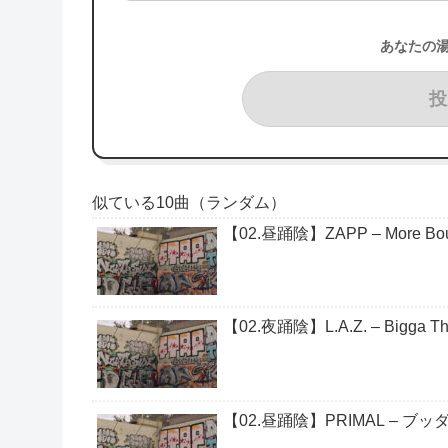
あなたの
投
似ている10曲（ランダム）
【02.昼踊陰】ZAPP – More Boun
【02.夜踊陰】L.A.Z. – Bigga Th
【02.昼踊陰】PRIMAL – ブッタ