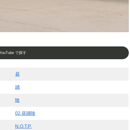
YouTube で探す
昼
踊
陰
02.昼踊陰
N.O.T.P.