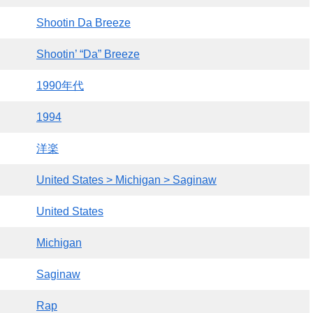
Shootin Da Breeze
Shootin’ “Da” Breeze
1990年代
1994
洋楽
United States > Michigan > Saginaw
United States
Michigan
Saginaw
Rap