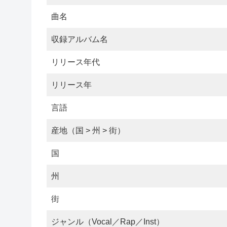
曲名
収録アルバム名
リリース年代
リリース年
言語
産地（国 > 州 > 街）
国
州
街
ジャンル（Vocal／Rap／Inst）