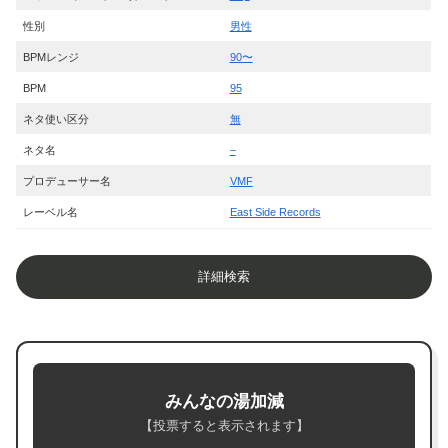
性別
男性
BPMレンジ
90〜
BPM
95
ネタ使い区分
無
ネタ名
–
プロデューサー名
VMF
レーベル名
East Side Records
詳細検索
みんなの湯加減
【投票すると表示されます】