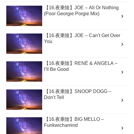
【16.夜乗陰】JOE – All Or Nothing
(Poor Georgie Porgie Mix)
【16.夜乗陰】JOE – Can’t Get Over
You
【16.夜乗陰】RENÉ & ANGELA –
I’ll Be Good
【16.夜乗陰】SNOOP DOGG –
Don’t Tell
【16.夜乗陰】BIG MELLO –
Funkwichamind