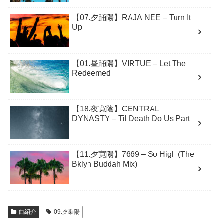
【07.夕踊陽】RAJA NEE – Turn It
Up
【01.昼踊陽】VIRTUE – Let The
Redeemed
【18.夜寛陰】CENTRAL
DYNASTY – Til Death Do Us Part
【11.夕寛陽】7669 – So High (The
Bklyn Buddah Mix)
曲紹介
09.夕乗陽