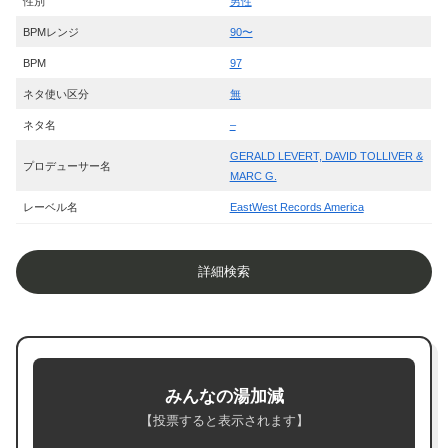
性別
男性
BPMレンジ
90〜
BPM
97
ネタ使い区分
無
ネタ名
–
GERALD LEVERT, DAVID TOLLIVER &
プロデューサー名
MARC G.
レーベル名
EastWest Records America
詳細検索
みんなの湯加減
【投票すると表示されます】