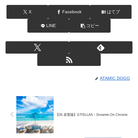
X
Facebook
はてブ
LINE
コピー
ATAMIC DOGG
【05.昼寛陽】G’FELLAS – Dreamin On Chrome