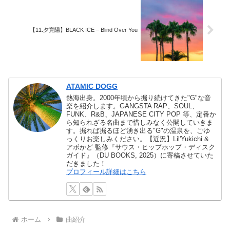
【11.夕寛陽】BLACK ICE – Blind Over You
ATAMIC DOGG
熱海出身。2000年頃から掘り続けてきた"G"な音
楽を紹介します。GANGSTA RAP、SOUL、
FUNK、R&B、JAPANESE CITY POP 等、定番か
ら知られざる名曲まで惜しみなく公開していきま
す。掘れば掘るほど湧き出る"G"の温泉を、ごゆ
っくりお楽しみください。【近況】Lil'Yukichi &
アボかど 監修『サウス・ヒップホップ・ディスク
ガイド』（DU BOOKS, 2025）に寄稿させていた
だきました！
プロフィール詳細はこちら
ホーム
曲紹介