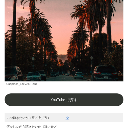
Unsplash_Steven Pahel
YouTube で探す
いつ聴きたいか（昼／夕／夜）
夕
何をしながら聴きたいか（踊／乗／