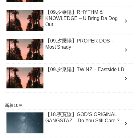
【09.夕乗陽】RHYTHM &
KNOWLEDGE – U Bring Da Dog
Out
【09.夕乗陽】PROPER DOS –
Most Shady
【09.夕乗陽】TWINZ – Eastside LB
新着10曲
【18.夜寛陰】GOD’S ORIGINAL
GANGSTAZ – Do You Still Care ?