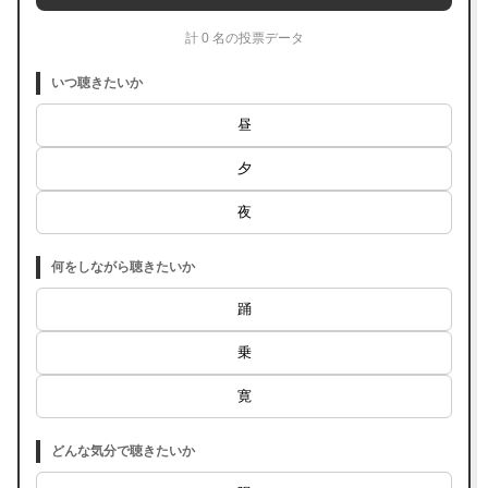
計 0 名の投票データ
いつ聴きたいか
昼
夕
夜
何をしながら聴きたいか
踊
乗
寛
どんな気分で聴きたいか