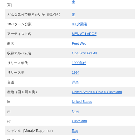
乗
寛）
どんな気分で聴きたいか（陽／陰）
陽
18パターン分類
09.夕乗陽
アーティスト名
MEN AT LARGE
曲名
Feet Wet
収録アルバム名
One Size Fits All
リリース年代
1990年代
リリース年
1994
言語
洋楽
産地（国 > 州 > 街）
United States > Ohio > Cleveland
国
United States
州
Ohio
街
Cleveland
ジャンル（Vocal／Rap／Inst）
Rap