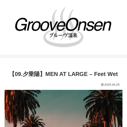
【09.夕乗陽】MEN AT LARGE – Feet Wet
2025.04.25