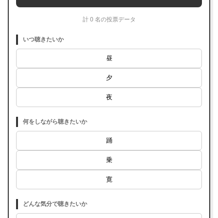
計 0 名の投票データ
いつ聴きたいか
昼
夕
夜
何をしながら聴きたいか
踊
乗
寛
どんな気分で聴きたいか