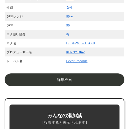
性別
女性
BPMレンジ
90〜
BPM
90
ネタ使い区分
有
ネタ名
DEBARGE – I Like It
プロデューサー名
KENNY DIAZ
レーベル名
Fever Records
詳細検索
みんなの湯加減
【投票すると表示されます】