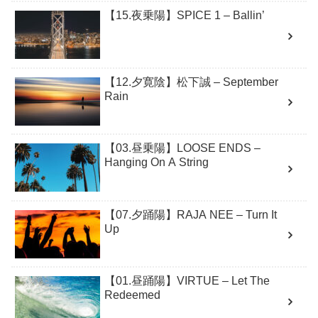
【15.夜乗陽】SPICE 1 – Ballin’
【12.夕寛陰】松下誠 – September
Rain
【03.昼乗陽】LOOSE ENDS –
Hanging On A String
【07.夕踊陽】RAJA NEE – Turn It
Up
【01.昼踊陽】VIRTUE – Let The
Redeemed