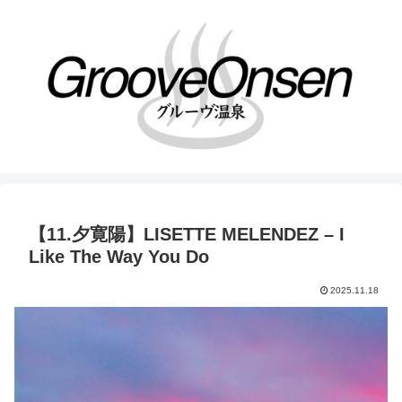
【11.夕寛陽】LISETTE MELENDEZ – I
Like The Way You Do
2025.11.18