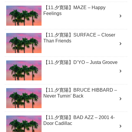
【11.夕寛陽】MAZE – Happy
Feelings
【11.夕寛陽】SURFACE – Closer
Than Friends
【11.夕寛陽】D’YO – Justa Groove
【11.夕寛陽】BRUCE HIBBARD –
Never Turnin’ Back
【11.夕寛陽】BAD AZZ – 2001 4-
Door Cadillac