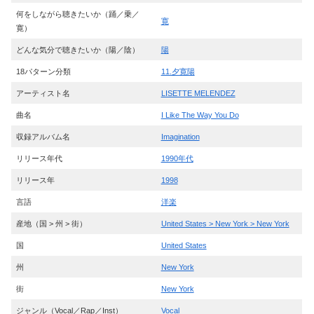
何をしながら聴きたいか（踊／乗／
寛
寛）
どんな気分で聴きたいか（陽／陰）
陽
18パターン分類
11.夕寛陽
アーティスト名
LISETTE MELENDEZ
曲名
I Like The Way You Do
収録アルバム名
Imagination
リリース年代
1990年代
リリース年
1998
言語
洋楽
産地（国 > 州 > 街）
United States > New York > New York
国
United States
州
New York
街
New York
ジャンル（Vocal／Rap／Inst）
Vocal