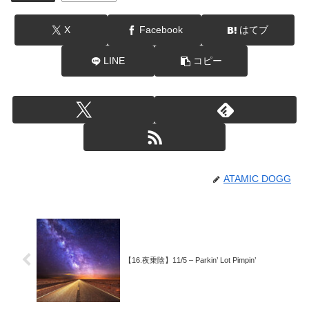
X
Facebook
はてブ
LINE
コピー
ATAMIC DOGG
【16.夜乗陰】11/5 – Parkin’ Lot Pimpin’