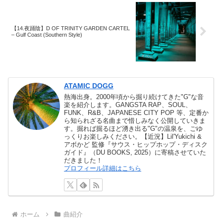
【14.夜踊陰】D OF TRINITY GARDEN CARTEL
– Gulf Coast (Southern Style)
ATAMIC DOGG
熱海出身。2000年頃から掘り続けてきた"G"な音
楽を紹介します。GANGSTA RAP、SOUL、
FUNK、R&B、JAPANESE CITY POP 等、定番か
ら知られざる名曲まで惜しみなく公開していきま
す。掘れば掘るほど湧き出る"G"の温泉を、ごゆ
っくりお楽しみください。【近況】Lil'Yukichi &
アボかど 監修『サウス・ヒップホップ・ディスク
ガイド』（DU BOOKS, 2025）に寄稿させていた
だきました！
プロフィール詳細はこちら
ホーム
曲紹介