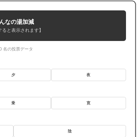
んなの湯加減
すると表示されます】
 0 名の投票データ
夕
夜
乗
寛
陰