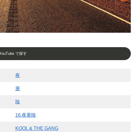
YouTube で探す
夜
乗
陰
16.夜乗陰
KOOL & THE GANG