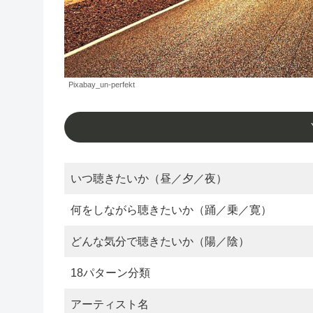
Pixabay_un-perfekt
いつ聴きたいか（昼／夕／夜）
何をしながら聴きたいか（踊／乗／寛）
どんな気分で聴きたいか（陽／陰）
18パターン分類
アーティスト名