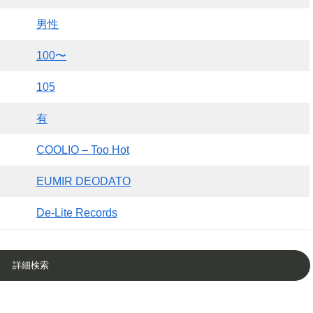
男性
100〜
105
有
COOLIO – Too Hot
EUMIR DEODATO
De-Lite Records
詳細検索