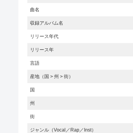
曲名
収録アルバム名
リリース年代
リリース年
言語
産地（国 > 州 > 街）
国
州
街
ジャンル（Vocal／Rap／Inst）