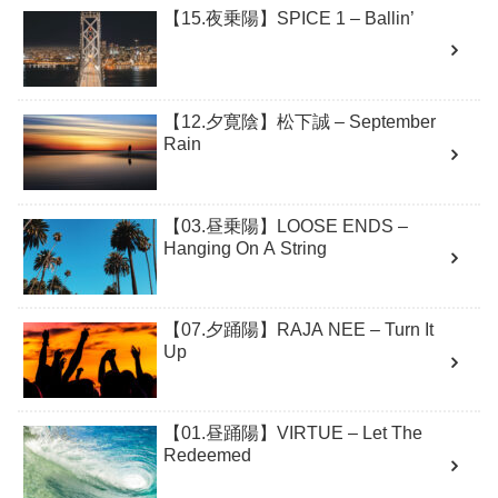
【15.夜乗陽】SPICE 1 – Ballin’
【12.夕寛陰】松下誠 – September
Rain
【03.昼乗陽】LOOSE ENDS –
Hanging On A String
【07.夕踊陽】RAJA NEE – Turn It
Up
【01.昼踊陽】VIRTUE – Let The
Redeemed