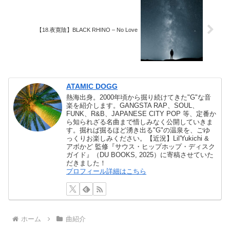
【18.夜寛陰】BLACK RHINO – No Love
ATAMIC DOGG
熱海出身。2000年頃から掘り続けてきた"G"な音
楽を紹介します。GANGSTA RAP、SOUL、
FUNK、R&B、JAPANESE CITY POP 等、定番か
ら知られざる名曲まで惜しみなく公開していきま
す。掘れば掘るほど湧き出る"G"の温泉を、ごゆ
っくりお楽しみください。【近況】Lil'Yukichi &
アボかど 監修『サウス・ヒップホップ・ディスク
ガイド』（DU BOOKS, 2025）に寄稿させていた
だきました！
プロフィール詳細はこちら
ホーム
曲紹介