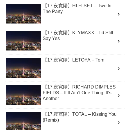
【17.夜寛陽】HI-FI SET – Two In
The Party
【17.夜寛陽】KLYMAXX – I’d Still
Say Yes
【17.夜寛陽】LETOYA – Torn
【17.夜寛陽】RICHARD DIMPLES
FIELDS – If It Ain’t One Thing, It’s
Another
【17.夜寛陽】TOTAL – Kissing You
(Remix)