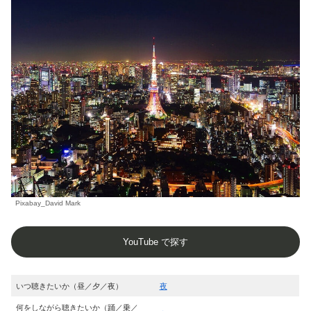
Pixabay_David Mark
YouTube で探す
いつ聴きたいか（昼／夕／夜）
夜
何をしながら聴きたいか（踊／乗／