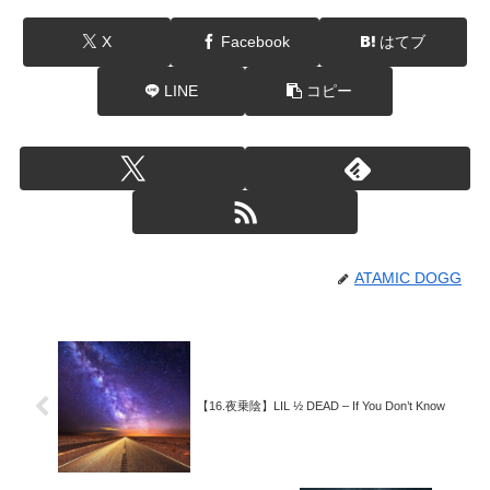
X
Facebook
はてブ
LINE
コピー
ATAMIC DOGG
【16.夜乗陰】LIL ½ DEAD – If You Don’t Know