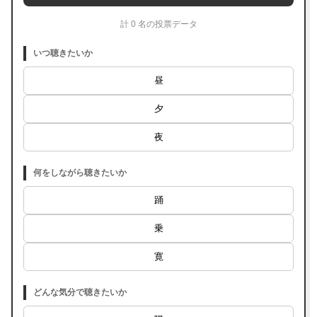
計 0 名の投票データ
いつ聴きたいか
昼
夕
夜
何をしながら聴きたいか
踊
乗
寛
どんな気分で聴きたいか