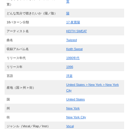
寛
寛）
どんな気分で聴きたいか（陽／陰）
陽
18パターン分類
17.夜寛陽
アーティスト名
KEITH SWEAT
曲名
Twisted
収録アルバム名
Keith Sweat
リリース年代
1990年代
リリース年
1996
言語
洋楽
United States > New York > New York
産地（国 > 州 > 街）
City
国
United States
州
New York
街
New York City
ジャンル（Vocal／Rap／Inst）
Vocal