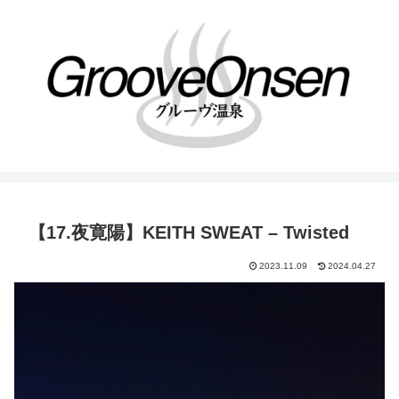
【17.夜寛陽】KEITH SWEAT – Twisted
2023.11.09
2024.04.27