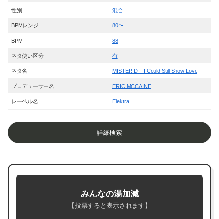
性別
混合
BPMレンジ
80〜
BPM
88
ネタ使い区分
有
ネタ名
MISTER D – I Could Still Show Love
プロデューサー名
ERIC MCCAINE
レーベル名
Elektra
詳細検索
みんなの湯加減
【投票すると表示されます】