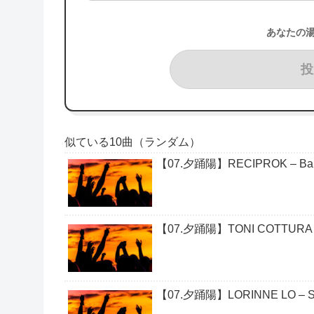
あなたの
投
似ている10曲（ランダム）
【07.夕踊陽】RECIPROK – Bala
【07.夕踊陽】TONI COTTURA –
【07.夕踊陽】LORINNE LO – Sans