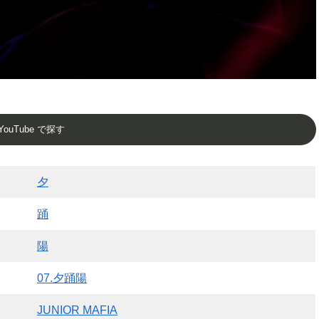
YouTube で探す
夕
踊
陽
07.夕踊陽
JUNIOR MAFIA