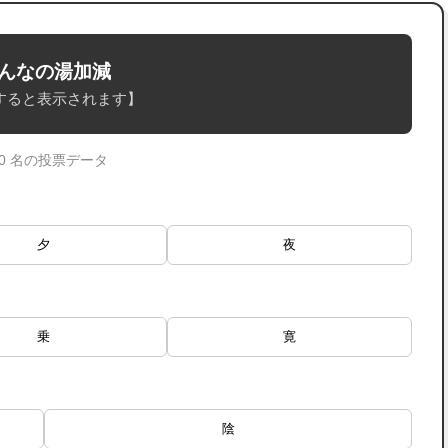
んなの湯加減
すると表示されます】
 0 名の投票データ
夕
夜
乗
寛
陰