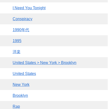
I Need You Tonight
Conspiracy
1990年代
1995
洋楽
United States > New York > Brooklyn
United States
New York
Brooklyn
Rap