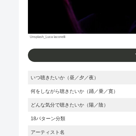
Unsplash_Luca laconelli
いつ聴きたいか（昼／夕／夜）
何をしながら聴きたいか（踊／乗／寛）
どんな気分で聴きたいか（陽／陰）
18パターン分類
アーティスト名