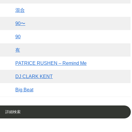
混合
90〜
90
有
PATRICE RUSHEN – Remind Me
DJ CLARK KENT
Big Beat
詳細検索