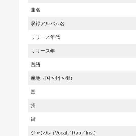
曲名
収録アルバム名
リリース年代
リリース年
言語
産地（国 > 州 > 街）
国
州
街
ジャンル（Vocal／Rap／Inst）