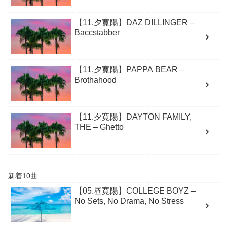
【11.夕寛陽】DAZ DILLINGER –
Baccstabber
【11.夕寛陽】PAPPA BEAR –
Brothahood
【11.夕寛陽】DAYTON FAMILY,
THE – Ghetto
新着10曲
【05.昼寛陽】COLLEGE BOYZ –
No Sets, No Drama, No Stress