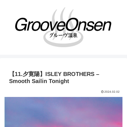
【11.夕寛陽】ISLEY BROTHERS –
Smooth Sailin Tonight
2024.02.02