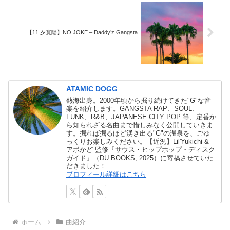
【11.夕寛陽】NO JOKE – Daddy’z Gangsta
ATAMIC DOGG
熱海出身。2000年頃から掘り続けてきた"G"な音
楽を紹介します。GANGSTA RAP、SOUL、
FUNK、R&B、JAPANESE CITY POP 等、定番か
ら知られざる名曲まで惜しみなく公開していきま
す。掘れば掘るほど湧き出る"G"の温泉を、ごゆ
っくりお楽しみください。【近況】Lil'Yukichi &
アボかど 監修『サウス・ヒップホップ・ディスク
ガイド』（DU BOOKS, 2025）に寄稿させていた
だきました！
プロフィール詳細はこちら
ホーム
曲紹介