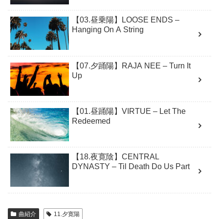
【03.昼乗陽】LOOSE ENDS –
Hanging On A String
【07.夕踊陽】RAJA NEE – Turn It
Up
【01.昼踊陽】VIRTUE – Let The
Redeemed
【18.夜寛陰】CENTRAL
DYNASTY – Til Death Do Us Part
曲紹介
11.夕寛陽