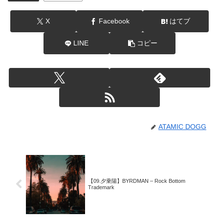
X
Facebook
はてブ
LINE
コピー
ATAMIC DOGG
【09.夕乗陽】BYRDMAN – Rock Bottom
Trademark