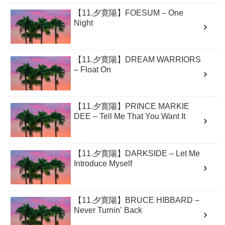
【11.夕寛陽】FOESUM – One
Night
【11.夕寛陽】DREAM WARRIORS
– Float On
【11.夕寛陽】PRINCE MARKIE
DEE – Tell Me That You Want It
【11.夕寛陽】DARKSIDE – Let Me
Introduce Myself
【11.夕寛陽】BRUCE HIBBARD –
Never Turnin’ Back