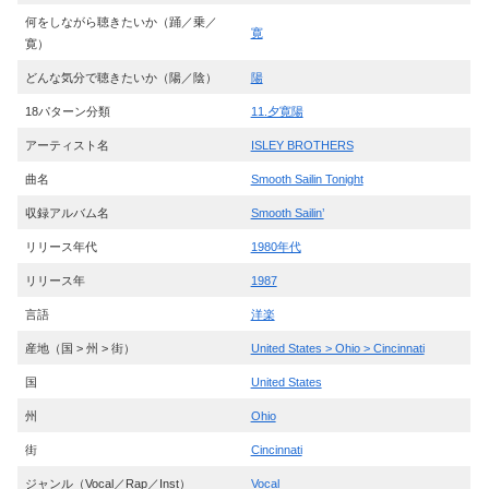
何をしながら聴きたいか（踊／乗／
寛
寛）
どんな気分で聴きたいか（陽／陰）
陽
18パターン分類
11.夕寛陽
アーティスト名
ISLEY BROTHERS
曲名
Smooth Sailin Tonight
収録アルバム名
Smooth Sailin’
リリース年代
1980年代
リリース年
1987
言語
洋楽
産地（国 > 州 > 街）
United States > Ohio > Cincinnati
国
United States
州
Ohio
街
Cincinnati
ジャンル（Vocal／Rap／Inst）
Vocal