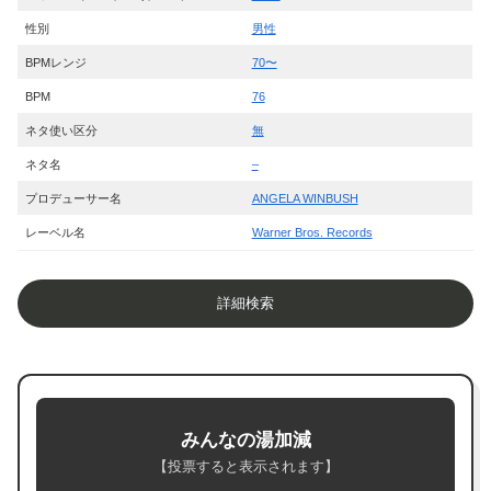
性別
男性
BPMレンジ
70〜
BPM
76
ネタ使い区分
無
ネタ名
–
プロデューサー名
ANGELA WINBUSH
レーベル名
Warner Bros. Records
詳細検索
みんなの湯加減
【投票すると表示されます】