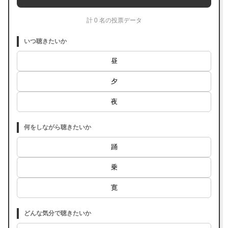
計 0 名の投票データ
いつ聴きたいか
昼
夕
夜
何をしながら聴きたいか
踊
乗
寛
どんな気分で聴きたいか