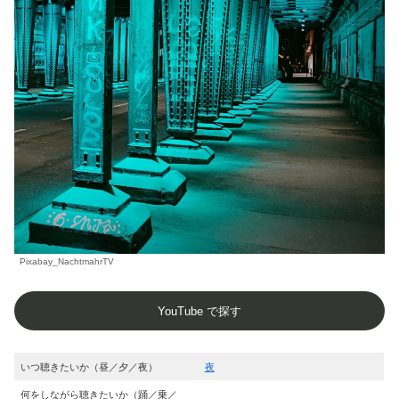
Pixabay_NachtmahrTV
YouTube で探す
いつ聴きたいか（昼／夕／夜）
夜
何をしながら聴きたいか（踊／乗／