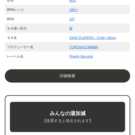
性別
男性
BPMレンジ
100〜
BPM
107
ネタ使い区分
有
ネタ名
OHIO PLAYERS – Funky Worm
プロデューサー名
TORCHA CHAMBA
レーベル名
Priority Records
詳細検索
みんなの湯加減
【投票すると表示されます】