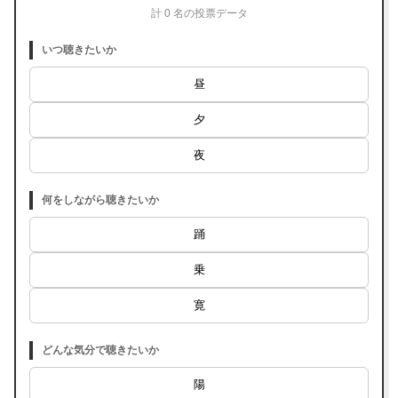
計 0 名の投票データ
いつ聴きたいか
昼
夕
夜
何をしながら聴きたいか
踊
乗
寛
どんな気分で聴きたいか
陽