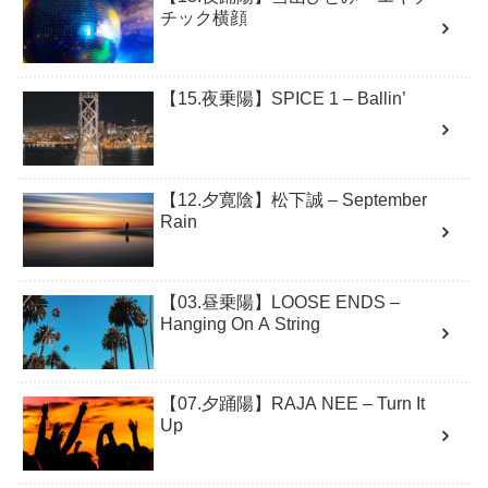
チック横顔
【15.夜乗陽】SPICE 1 – Ballin’
【12.夕寛陰】松下誠 – September
Rain
【03.昼乗陽】LOOSE ENDS –
Hanging On A String
【07.夕踊陽】RAJA NEE – Turn It
Up