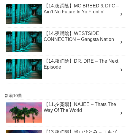
【14.夜踊陰】MC BREED & DFC –
Ain’t No Future In Yo Frontin’
【14.夜踊陰】WESTSIDE
CONNECTION – Gangsta Nation
【14.夜踊陰】DR. DRE – The Next
Episode
新着10曲
【11.夕寛陽】NAJEE – Thats The
Way Of The World
【13.夜踊陽】当山ひとみ – エキゾ