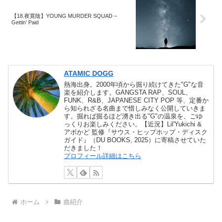
【18.夜寛陰】YOUNG MURDER SQUAD –
Gettin’ Paid
ATAMIC DOGG
熱海出身。2000年頃から掘り続けてきた"G"な音
楽を紹介します。GANGSTA RAP、SOUL、
FUNK、R&B、JAPANESE CITY POP 等、定番か
ら知られざる名曲まで惜しみなく公開していきま
す。掘れば掘るほど湧き出る"G"の温泉を、ごゆ
っくりお楽しみください。【近況】Lil'Yukichi &
アボかど 監修『サウス・ヒップホップ・ディスク
ガイド』（DU BOOKS, 2025）に寄稿させていた
だきました！
プロフィール詳細はこちら
ホーム
曲紹介