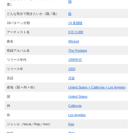
踊
寛）
どんな気分で聴きたいか（陽／陰）
陰
18パターン分類
14.夜踊陰
アーティスト名
ICE CUBE
曲名
Wicked
収録アルバム名
The Predator
リリース年代
1990年代
リリース年
1992
言語
洋楽
産地（国 > 州 > 街）
United States > California > Los Angeles
国
United States
州
California
街
Los Angeles
ジャンル（Vocal／Rap／Inst）
Rap