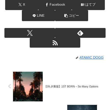
X
Facebook
はてブ
LINE
コピー
ATAMIC DOGG
【09.夕乗陽】1ST BORN – So Many Options