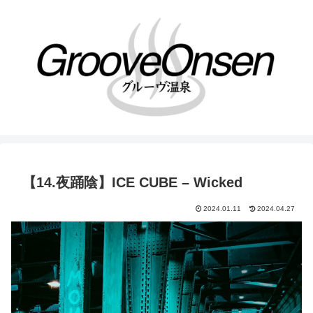
【14.夜踊陰】ICE CUBE – Wicked
2024.01.11
2024.04.27