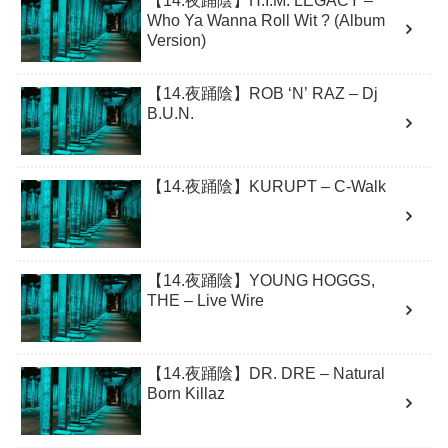
【14.夜踊陰】H.I.M. LEGACY –
Who Ya Wanna Roll Wit ? (Album
Version)
【14.夜踊陰】ROB ‘N’ RAZ – Dj
B.U.N.
【14.夜踊陰】KURUPT – C-Walk
【14.夜踊陰】YOUNG HOGGS,
THE – Live Wire
【14.夜踊陰】DR. DRE – Natural
Born Killaz