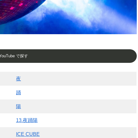
YouTube で探す
夜
踊
陽
13.夜踊陽
ICE CUBE