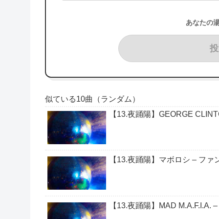
あなたの
投
似ている10曲（ランダム）
【13.夜踊陽】GEORGE CLINTON 
【13.夜踊陽】マボロシ – ファン
【13.夜踊陽】MAD M.A.F.I.A. – 