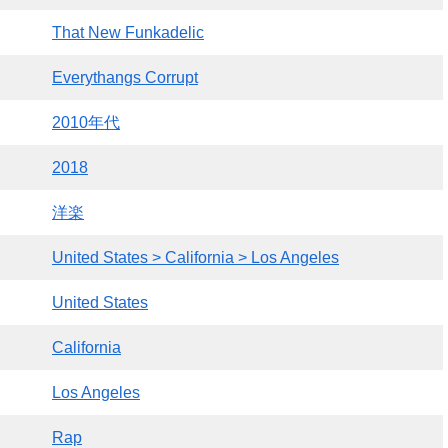
That New Funkadelic
Everythangs Corrupt
2010年代
2018
洋楽
United States > California > Los Angeles
United States
California
Los Angeles
Rap