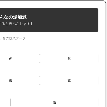
んなの湯加減
すると表示されます】
 0 名の投票データ
夕
夜
乗
寛
陰