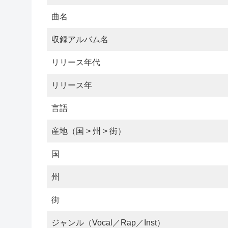
曲名
収録アルバム名
リリース年代
リリース年
言語
産地（国 > 州 > 街）
国
州
街
ジャンル（Vocal／Rap／Inst）