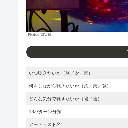
Pixabay_Cifer88
いつ聴きたいか（昼／夕／夜）
何をしながら聴きたいか（踊／乗／寛）
どんな気分で聴きたいか（陽／陰）
18パターン分類
アーティスト名