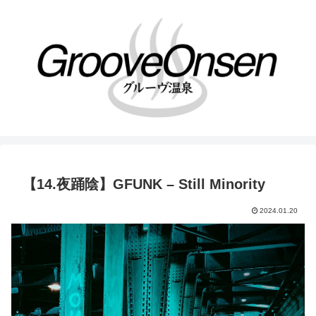
【14.夜踊陰】GFUNK – Still Minority
2024.01.20