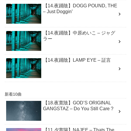
【14.夜踊陰】DOGG POUND, THE
– Just Doggin’
【14.夜踊陰】中原めいこ – ジャグ
ラー
【14.夜踊陰】LAMP EYE – 証言
新着10曲
【18.夜寛陰】GOD’S ORIGINAL
GANGSTAZ – Do You Still Care ?
【11.夕寛陽】NAJEE – Thats The