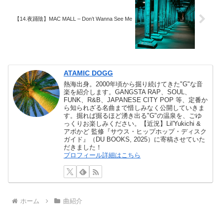
【14.夜踊陰】MAC MALL – Don’t Wanna See Me
ATAMIC DOGG
熱海出身。2000年頃から掘り続けてきた"G"な音
楽を紹介します。GANGSTA RAP、SOUL、
FUNK、R&B、JAPANESE CITY POP 等、定番か
ら知られざる名曲まで惜しみなく公開していきま
す。掘れば掘るほど湧き出る"G"の温泉を、ごゆ
っくりお楽しみください。【近況】Lil'Yukichi &
アボかど 監修『サウス・ヒップホップ・ディスク
ガイド』（DU BOOKS, 2025）に寄稿させていた
だきました！
プロフィール詳細はこちら
ホーム
曲紹介