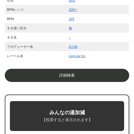
性別
男性
BPMレンジ
100〜
BPM
103
ネタ使い区分
無
ネタ名
–
プロデューサー名
DJ AK
レーベル名
LayLow Inc
詳細検索
みんなの湯加減
【投票すると表示されます】