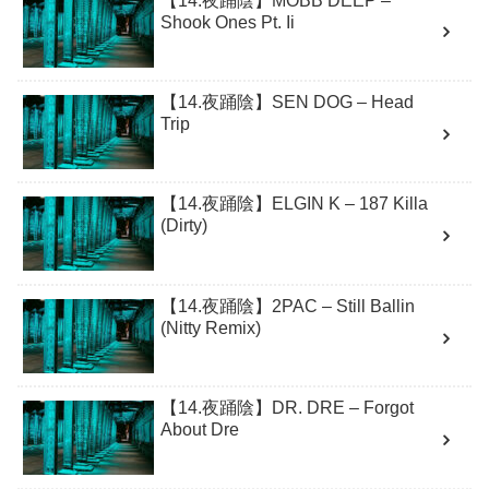
【14.夜踊陰】MOBB DEEP –
Shook Ones Pt. Ii
【14.夜踊陰】SEN DOG – Head
Trip
【14.夜踊陰】ELGIN K – 187 Killa
(Dirty)
【14.夜踊陰】2PAC – Still Ballin
(Nitty Remix)
【14.夜踊陰】DR. DRE – Forgot
About Dre