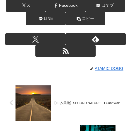
X
Facebook
はてブ
LINE
コピー
ATAMIC DOGG
【10.夕乗陰】SECOND NATURE – I Cant Wait