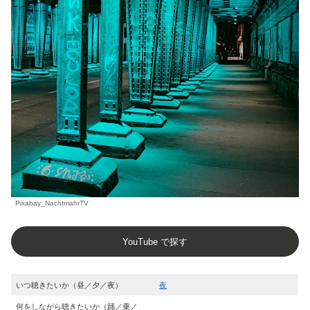
Pixabay_NachtmahrTV
YouTube で探す
いつ聴きたいか（昼／夕／夜）
夜
何をしながら聴きたいか（踊／乗／