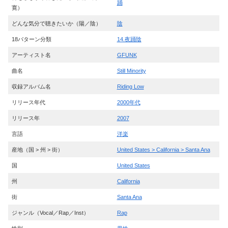
踊
寛）
どんな気分で聴きたいか（陽／陰）
陰
18パターン分類
14.夜踊陰
アーティスト名
GFUNK
曲名
Still Minority
収録アルバム名
Riding Low
リリース年代
2000年代
リリース年
2007
言語
洋楽
産地（国 > 州 > 街）
United States > California > Santa Ana
国
United States
州
California
街
Santa Ana
ジャンル（Vocal／Rap／Inst）
Rap