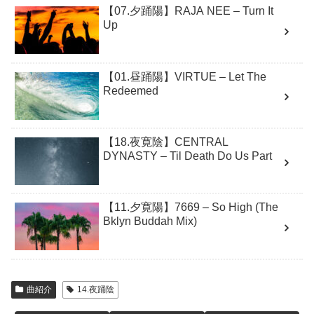
【07.夕踊陽】RAJA NEE – Turn It
Up
【01.昼踊陽】VIRTUE – Let The
Redeemed
【18.夜寛陰】CENTRAL
DYNASTY – Til Death Do Us Part
【11.夕寛陽】7669 – So High (The
Bklyn Buddah Mix)
曲紹介
14.夜踊陰