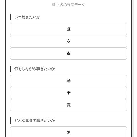
計 0 名の投票データ
いつ聴きたいか
昼
夕
夜
何をしながら聴きたいか
踊
乗
寛
どんな気分で聴きたいか
陽