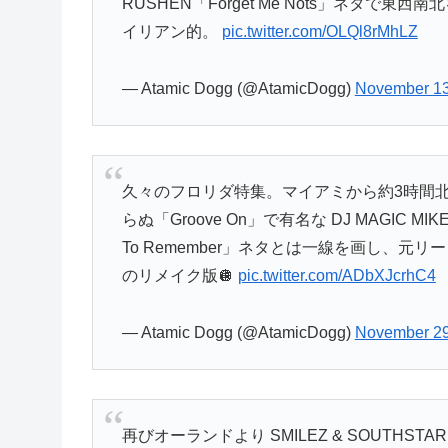
RUSHEN「Forget Me Nots」ネタで東西南北を
イリアン的。
pic.twitter.com/OLQl8rMhLZ
— Atamic Dogg (@AtamicDogg)
November 13
久々のフロリダ特集。マイアミから約3時間北上し
らぬ「Groove On」で有名な DJ MAGIC MI
To Remember」ネタとは一線を画し、元リ
のリメイク版🪩
pic.twitter.com/ADbXJcrhC4
— Atamic Dogg (@AtamicDogg)
November 29
再びオーランドより SMILEZ & SOUTHSTAR の0