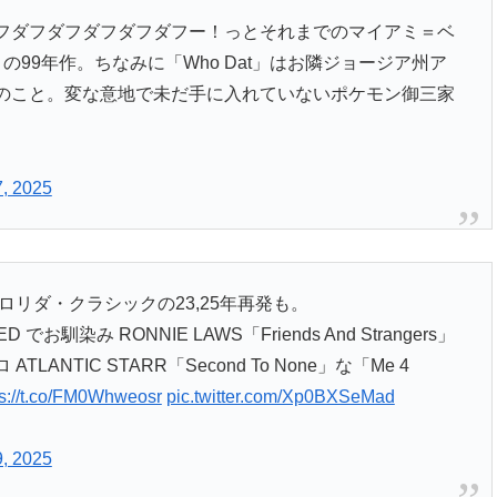
フダフダフダフダフダフー！っとそれまでのマイアミ＝ベ
 の99年作。ちなみに「Who Dat」はお隣ジョージア州ア
のこと。変な意地で未だ手に入れていないポケモン御三家
, 2025
フロリダ・クラシックの23,25年再発も。
D でお馴染み RONNIE LAWS「Friends And Strangers」
ANTIC STARR「Second To None」な「Me 4
ps://t.co/FM0Whweosr
pic.twitter.com/Xp0BXSeMad
, 2025