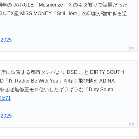
l Me」は同年の JA RULE「Mesmerize」とのネタ被りで話題だった
産 MISS MONEY「Still Here」の印象が強すぎる逆
 2025
位置する都市タンパより DSD こと DIRTY SOUTH
「I'd Rather Be With You」を軽く飛び越え ADINA
Me」をほぼ無修正モロ使いしたギラギラな「Dirty South
8Iz71
 2025