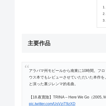
主要作品
アラバマ州モビールから南東に10時間。フ
ウス本でもレビューさせていただいた本作を。FORCE 
と演った裏ジレンマ的名曲。
【18.夜寛陰】TRINA – Here We Go（2005, M
pic.twitter.com/UsVziT9zXD