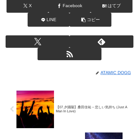
X
Facebook
はてブ
LINE
コピー
ATAMIC DOGG
【07.夕踊陽】桑田佳祐 – 悲しい気持ち (Just A
Man In Love)