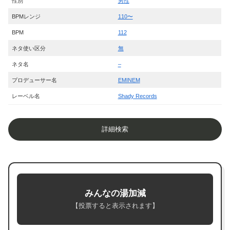
性別
男性
BPMレンジ
110〜
BPM
112
ネタ使い区分
無
ネタ名
–
プロデューサー名
EMINEM
レーベル名
Shady Records
詳細検索
みんなの湯加減
【投票すると表示されます】