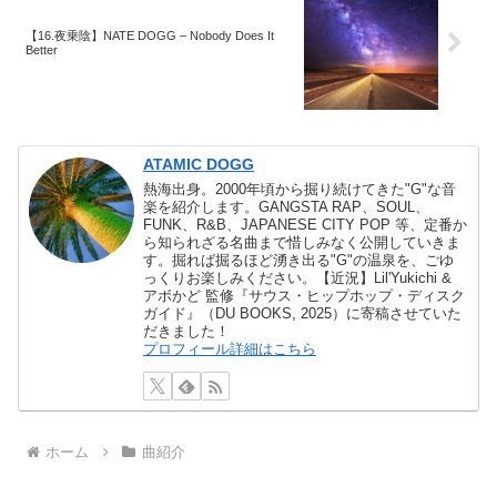
【16.夜乗陰】NATE DOGG – Nobody Does It
Better
ATAMIC DOGG
熱海出身。2000年頃から掘り続けてきた"G"な音
楽を紹介します。GANGSTA RAP、SOUL、
FUNK、R&B、JAPANESE CITY POP 等、定番か
ら知られざる名曲まで惜しみなく公開していきま
す。掘れば掘るほど湧き出る"G"の温泉を、ごゆ
っくりお楽しみください。【近況】Lil'Yukichi &
アボかど 監修『サウス・ヒップホップ・ディスク
ガイド』（DU BOOKS, 2025）に寄稿させていた
だきました！
プロフィール詳細はこちら
ホーム
曲紹介