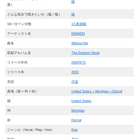
踊
寛）
どんな気分で聴きたいか（陽／陰）
陽
18パターン分類
13.夜踊陽
アーティスト名
EMINEM
曲名
Without Me
収録アルバム名
The Eminem Show
リリース年代
2000年代
リリース年
2002
言語
洋楽
産地（国 > 州 > 街）
United States > Michigan > Detroit
国
United States
州
Michigan
街
Detroit
ジャンル（Vocal／Rap／Inst）
Rap