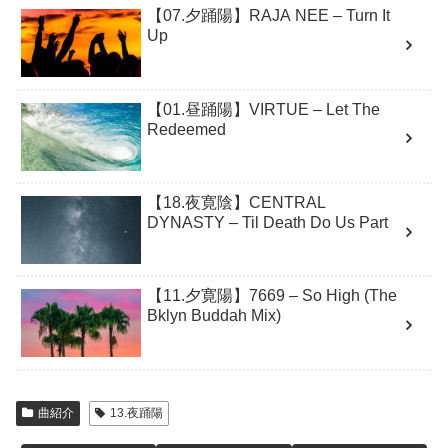
【07.夕踊陽】RAJA NEE – Turn It
Up
【01.昼踊陽】VIRTUE – Let The
Redeemed
【18.夜寛陰】CENTRAL
DYNASTY – Til Death Do Us Part
【11.夕寛陽】7669 – So High (The
Bklyn Buddah Mix)
曲紹介
13.夜踊陽