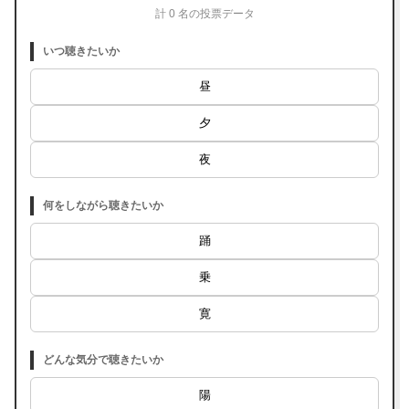
計 0 名の投票データ
いつ聴きたいか
昼
夕
夜
何をしながら聴きたいか
踊
乗
寛
どんな気分で聴きたいか
陽