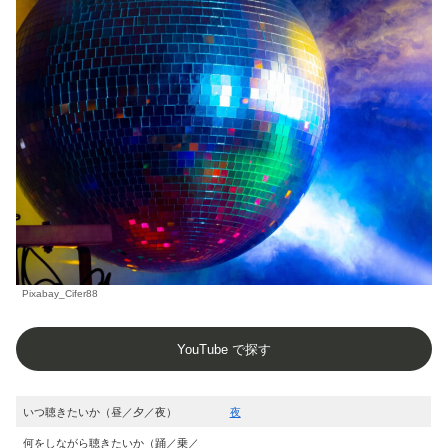
Pixabay_Cifer88
YouTube で探す
いつ聴きたいか（昼／夕／夜）
夜
何をしながら聴きたいか（踊／乗／