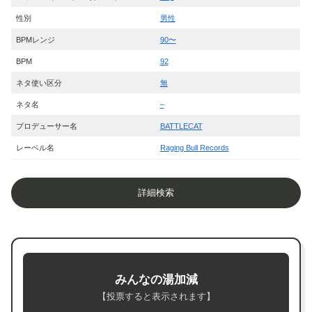
性別
男性
BPMレンジ
90〜
BPM
92
ネタ使い区分
無
ネタ名
–
プロデューサー名
BATTLECAT
レーベル名
Raging Bull Records
詳細検索
みんなの湯加減
【投票すると表示されます】