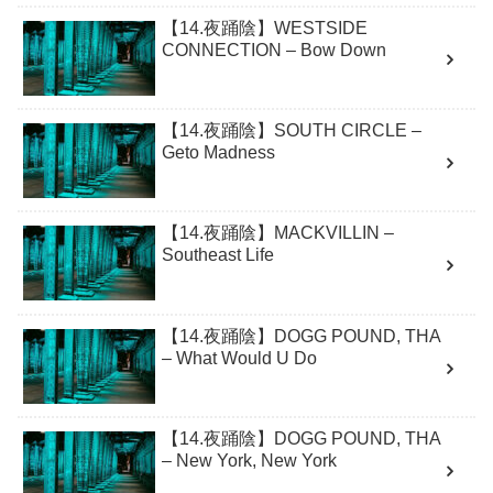
【14.夜踊陰】WESTSIDE
CONNECTION – Bow Down
【14.夜踊陰】SOUTH CIRCLE –
Geto Madness
【14.夜踊陰】MACKVILLIN –
Southeast Life
【14.夜踊陰】DOGG POUND, THA
– What Would U Do
【14.夜踊陰】DOGG POUND, THA
– New York, New York