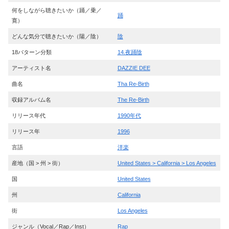
何をしながら聴きたいか（踊／乗／
踊
寛）
どんな気分で聴きたいか（陽／陰）
陰
18パターン分類
14.夜踊陰
アーティスト名
DAZZIE DEE
曲名
Tha Re-Birth
収録アルバム名
The Re-Birth
リリース年代
1990年代
リリース年
1996
言語
洋楽
産地（国 > 州 > 街）
United States > California > Los Angeles
国
United States
州
California
街
Los Angeles
ジャンル（Vocal／Rap／Inst）
Rap