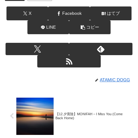
X
Facebook
はてブ
LINE
コピー
ATAMIC DOGG
【12.夕寛陰】MONIFAH – I Miss You (Come
Back Home)