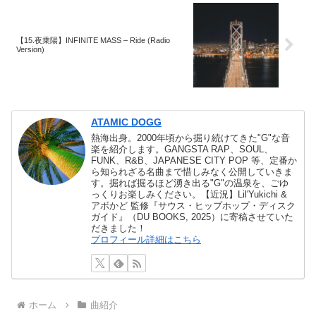
【15.夜乗陽】INFINITE MASS – Ride (Radio
Version)
ATAMIC DOGG
熱海出身。2000年頃から掘り続けてきた"G"な音
楽を紹介します。GANGSTA RAP、SOUL、
FUNK、R&B、JAPANESE CITY POP 等、定番か
ら知られざる名曲まで惜しみなく公開していきま
す。掘れば掘るほど湧き出る"G"の温泉を、ごゆ
っくりお楽しみください。【近況】Lil'Yukichi &
アボかど 監修『サウス・ヒップホップ・ディスク
ガイド』（DU BOOKS, 2025）に寄稿させていた
だきました！
プロフィール詳細はこちら
ホーム
曲紹介