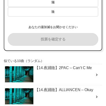
陽
陰
あなたの湯加減をお聞かせください
投票を確定する
似ている10曲（ランダム）
【14.夜踊陰】2PAC – Can’t C Me
【14.夜踊陰】ALLIANCEN – Okay