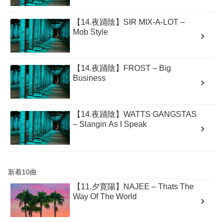
【14.夜踊陰】SIR MIX-A-LOT –
Mob Style
【14.夜踊陰】FROST – Big
Business
【14.夜踊陰】WATTS GANGSTAS
– Slangin As I Speak
新着10曲
【11.夕寛陽】NAJEE – Thats The
Way Of The World