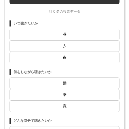
計 0 名の投票データ
いつ聴きたいか
昼
夕
夜
何をしながら聴きたいか
踊
乗
寛
どんな気分で聴きたいか