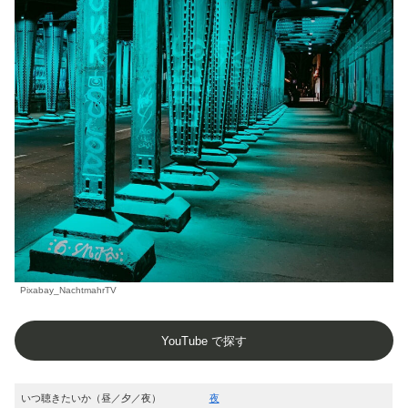
Pixabay_NachtmahrTV
YouTube で探す
いつ聴きたいか（昼／夕／夜）
夜