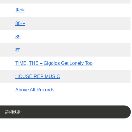
男性
80〜
89
有
TIME, THE – Gigolos Get Lonely Too
HOUSE REP MUSIC
Above All Records
詳細検索