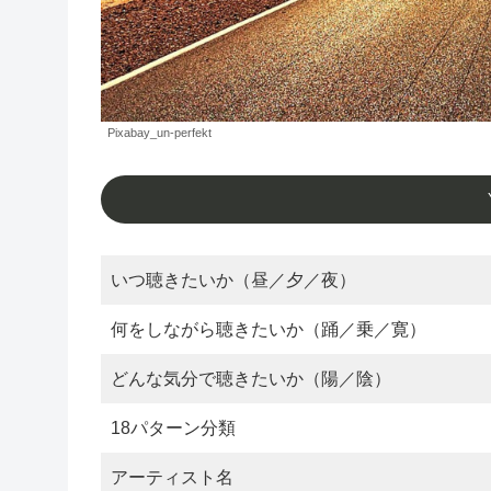
Pixabay_un-perfekt
いつ聴きたいか（昼／夕／夜）
何をしながら聴きたいか（踊／乗／寛）
どんな気分で聴きたいか（陽／陰）
18パターン分類
アーティスト名