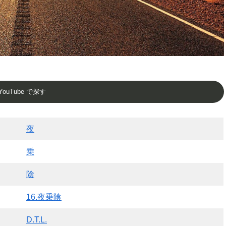
YouTube で探す
夜
乗
陰
16.夜乗陰
D.T.L.