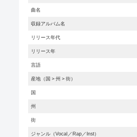
曲名
収録アルバム名
リリース年代
リリース年
言語
産地（国 > 州 > 街）
国
州
街
ジャンル（Vocal／Rap／Inst）