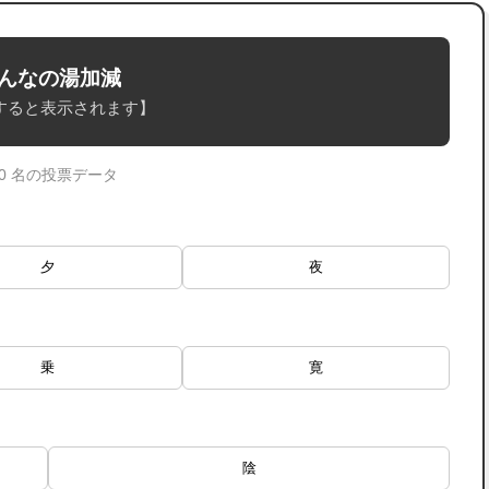
んなの湯加減
すると表示されます】
 0 名の投票データ
夕
夜
乗
寛
陰