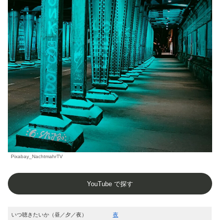
Pixabay_NachtmahrTV
YouTube で探す
いつ聴きたいか（昼／夕／夜）
夜