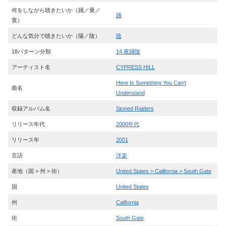
何をしながら聴きたいか（踊／乗／
踊
寛）
どんな気分で聴きたいか（陽／陰）
陰
18パターン分類
14.夜踊陰
アーティスト名
CYPRESS HILL
Here Is Something You Can’t
曲名
Understand
収録アルバム名
Stoned Raiders
リリース年代
2000年代
リリース年
2001
言語
洋楽
産地（国 > 州 > 街）
United States > California > South Gate
国
United States
州
California
街
South Gate