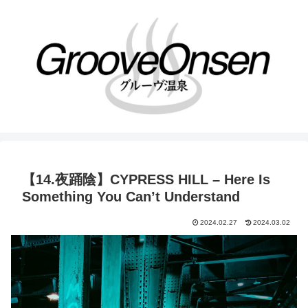
【14.夜踊陰】CYPRESS HILL – Here Is
Something You Can’t Understand
2024.02.27
2024.03.02