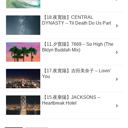
【18.夜寛陰】CENTRAL
DYNASTY – Til Death Do Us Part
【11.夕寛陽】7669 – So High (The
Bklyn Buddah Mix)
【17.夜寛陽】吉田美奈子 – Lovin’
You
【15.夜乗陽】JACKSONS –
Heartbreak Hotel