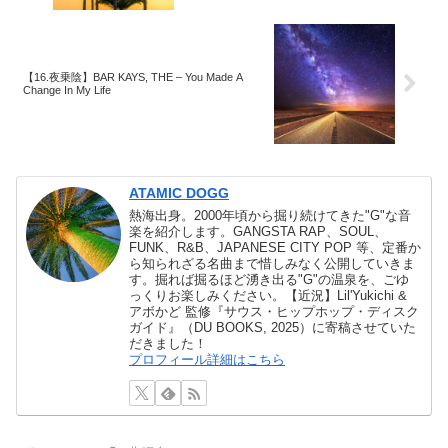
【16.夜乗陰】BAR KAYS, THE – You Made A
Change In My Life
ATAMIC DOGG
熱海出身。2000年頃から掘り続けてきた"G"な音
楽を紹介します。GANGSTA RAP、SOUL、
FUNK、R&B、JAPANESE CITY POP 等、定番か
ら知られざる名曲まで惜しみなく公開していきま
す。掘れば掘るほど湧き出る"G"の温泉を、ごゆ
っくりお楽しみください。【近況】Lil'Yukichi &
アボかど 監修『サウス・ヒップホップ・ディスク
ガイド』（DU BOOKS, 2025）に寄稿させていた
だきました！
プロフィール詳細はこちら