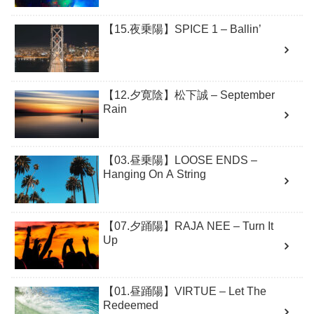
【15.夜乗陽】SPICE 1 – Ballin’
【12.夕寛陰】松下誠 – September
Rain
【03.昼乗陽】LOOSE ENDS –
Hanging On A String
【07.夕踊陽】RAJA NEE – Turn It
Up
【01.昼踊陽】VIRTUE – Let The
Redeemed