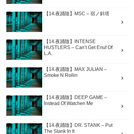
【14.夜踊陰】MSC – 宿ノ斜塔
【14.夜踊陰】INTENSE
HUSTLERS – Can’t Get Enuf Of
L.A.
【14.夜踊陰】MAX JULIAN –
Smoke N Rollin
【14.夜踊陰】DEEP GAME –
Instead Of Watchen Me
【14.夜踊陰】DR. STANK – Put
The Stank In It