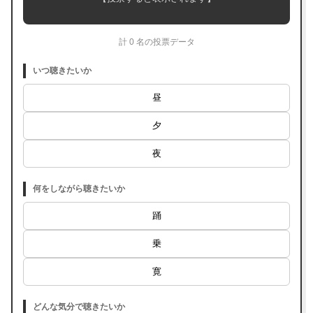
計 0 名の投票データ
いつ聴きたいか
昼
夕
夜
何をしながら聴きたいか
踊
乗
寛
どんな気分で聴きたいか