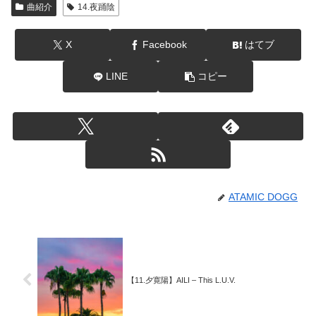
曲紹介
14.夜踊陰
X
Facebook
はてブ
LINE
コピー
ATAMIC DOGG
【11.夕寛陽】AILI – This L.U.V.