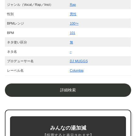
ジャンル（Vocal／Rap／Inst）
Rap
性別
男性
BPMレンジ
100〜
BPM
101
ネタ使い区分
無
ネタ名
–
プロデューサー名
DJ MUGGS
レーベル名
Columbia
詳細検索
みんなの湯加減
【投票すると表示されます】