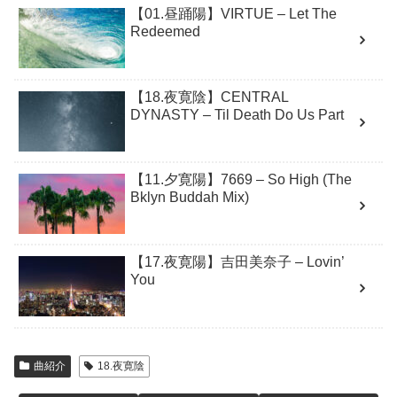
【01.昼踊陽】VIRTUE – Let The
Redeemed
【18.夜寛陰】CENTRAL
DYNASTY – Til Death Do Us Part
【11.夕寛陽】7669 – So High (The
Bklyn Buddah Mix)
【17.夜寛陽】吉田美奈子 – Lovin’
You
曲紹介
18.夜寛陰