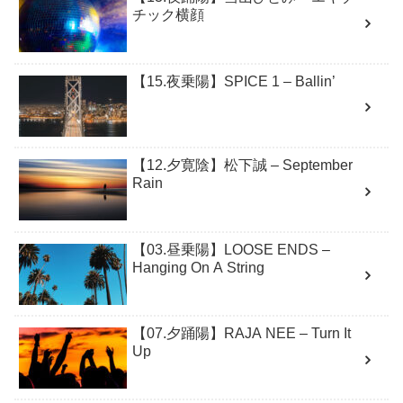
チック横顔
【15.夜乗陽】SPICE 1 – Ballin’
【12.夕寛陰】松下誠 – September
Rain
【03.昼乗陽】LOOSE ENDS –
Hanging On A String
【07.夕踊陽】RAJA NEE – Turn It
Up