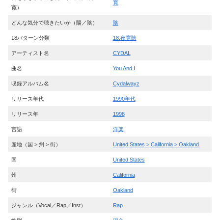
寛
寛）
どんな気分で聴きたいか（陽／陰）
陰
18パターン分類
18.夜寛陰
アーティスト名
CYDAL
曲名
You And I
収録アルバム名
Cydalwayz
リリース年代
1990年代
リリース年
1998
言語
洋楽
産地（国 > 州 > 街）
United States > California > Oakland
国
United States
州
California
街
Oakland
ジャンル（Vocal／Rap／Inst）
Rap