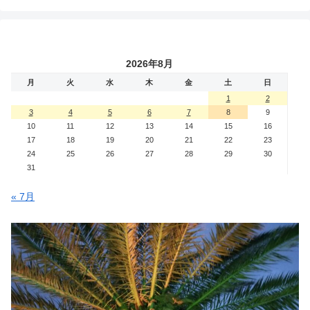
2026年8月
月
火
水
木
金
土
日
1
2
3
4
5
6
7
8
9
10
11
12
13
14
15
16
17
18
19
20
21
22
23
24
25
26
27
28
29
30
31
« 7月