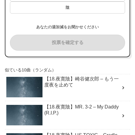
陰
あなたの湯加減をお聞かせください
投票を確定する
似ている10曲（ランダム）
【18.夜寛陰】崎谷健次郎 – もう一
度夜を止めて
【18.夜寛陰】MR. 3-2 – My Daddy
(R.I.P.)