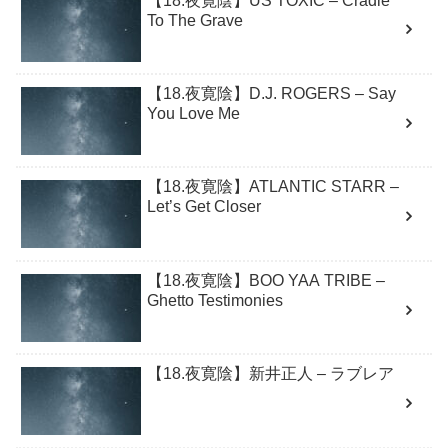
【18.夜寛陰】US TOXIC – Cradle
To The Grave
【18.夜寛陰】D.J. ROGERS – Say
You Love Me
【18.夜寛陰】ATLANTIC STARR –
Let’s Get Closer
【18.夜寛陰】BOO YAA TRIBE –
Ghetto Testimonies
【18.夜寛陰】新井正人 – ラブレア