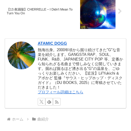
【13.夜踊陽】CHERRELLE – I Didn’t Mean To
Turn You On
ATAMIC DOGG
熱海出身。2000年頃から掘り続けてきた"G"な音
楽を紹介します。GANGSTA RAP、SOUL、
FUNK、R&B、JAPANESE CITY POP 等、定番か
ら知られざる名曲まで惜しみなく公開していきま
す。掘れば掘るほど湧き出る"G"の温泉を、ごゆ
っくりお楽しみください。【近況】Lil'Yukichi &
アボかど 監修『サウス・ヒップホップ・ディスク
ガイド』（DU BOOKS, 2025）に寄稿させていた
だきました！
プロフィール詳細はこちら
ホーム
曲紹介