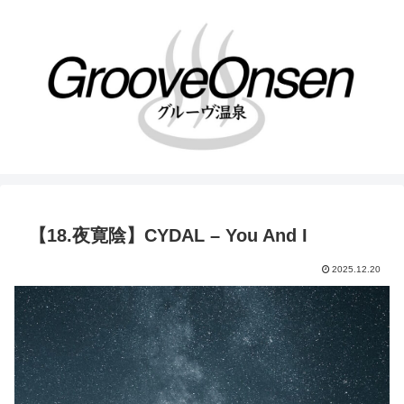
【18.夜寛陰】CYDAL – You And I
2025.12.20