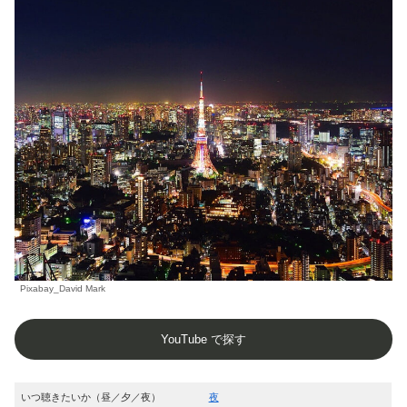
Pixabay_David Mark
YouTube で探す
いつ聴きたいか（昼／夕／夜）
夜