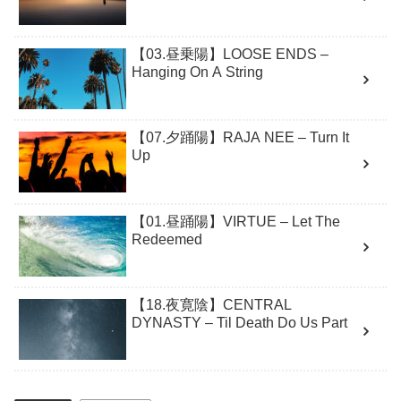
【03.昼乗陽】LOOSE ENDS –
Hanging On A String
【07.夕踊陽】RAJA NEE – Turn It
Up
【01.昼踊陽】VIRTUE – Let The
Redeemed
【18.夜寛陰】CENTRAL
DYNASTY – Til Death Do Us Part