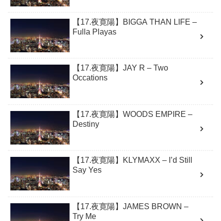
【17.夜寛陽】BIGGA THAN LIFE –
Fulla Playas
【17.夜寛陽】JAY R – Two
Occations
【17.夜寛陽】WOODS EMPIRE –
Destiny
【17.夜寛陽】KLYMAXX – I’d Still
Say Yes
【17.夜寛陽】JAMES BROWN –
Try Me