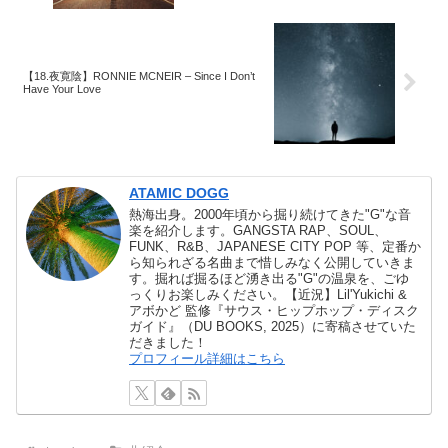
【18.夜寛陰】RONNIE MCNEIR – Since I Don’t
Have Your Love
ATAMIC DOGG
熱海出身。2000年頃から掘り続けてきた"G"な音
楽を紹介します。GANGSTA RAP、SOUL、
FUNK、R&B、JAPANESE CITY POP 等、定番か
ら知られざる名曲まで惜しみなく公開していきま
す。掘れば掘るほど湧き出る"G"の温泉を、ごゆ
っくりお楽しみください。【近況】Lil'Yukichi &
アボかど 監修『サウス・ヒップホップ・ディスク
ガイド』（DU BOOKS, 2025）に寄稿させていた
だきました！
プロフィール詳細はこちら