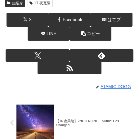
曲紹介
17.夜寛陽
X
Facebook
はてブ
LINE
コピー
ATAMIC DOGG
【16.夜乗陰】2ND II NONE – Nuthin’ Has
Changed