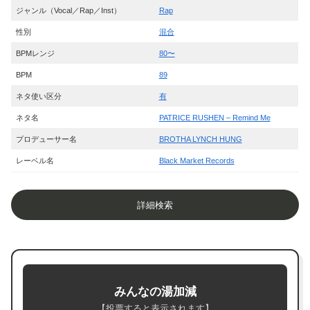
ジャンル（Vocal／Rap／Inst）
Rap
性別
混合
BPMレンジ
80〜
BPM
89
ネタ使い区分
有
ネタ名
PATRICE RUSHEN – Remind Me
プロデューサー名
BROTHA LYNCH HUNG
レーベル名
Black Market Records
詳細検索
みんなの湯加減
【投票すると表示されます】