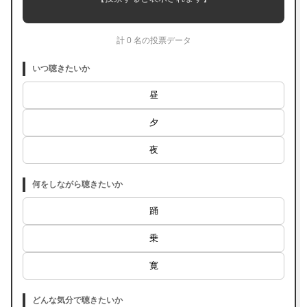
計 0 名の投票データ
いつ聴きたいか
昼
夕
夜
何をしながら聴きたいか
踊
乗
寛
どんな気分で聴きたいか