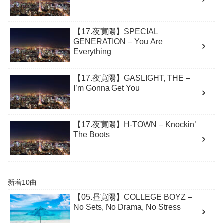
【17.夜寛陽】SPECIAL
GENERATION – You Are
Everything
【17.夜寛陽】GASLIGHT, THE –
I’m Gonna Get You
【17.夜寛陽】H-TOWN – Knockin’
The Boots
新着10曲
【05.昼寛陽】COLLEGE BOYZ –
No Sets, No Drama, No Stress