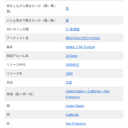
何をしながら聴きたいか（踊／乗／
寛
寛）
どんな気分で聴きたいか（陽／陰）
陽
18パターン分類
17.夜寛陽
アーティスト名
BROTHA LYNCH HUNG
曲名
Walkin’ 2 My Funeral
収録アルバム名
24 Deep
リリース年代
1990年代
リリース年
1993
言語
洋楽
United States > California > San
産地（国 > 州 > 街）
Francisco
国
United States
州
California
街
San Francisco