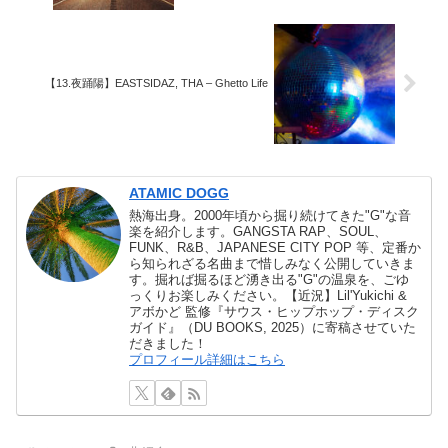
【13.夜踊陽】EASTSIDAZ, THA – Ghetto Life
ATAMIC DOGG
熱海出身。2000年頃から掘り続けてきた"G"な音
楽を紹介します。GANGSTA RAP、SOUL、
FUNK、R&B、JAPANESE CITY POP 等、定番か
ら知られざる名曲まで惜しみなく公開していきま
す。掘れば掘るほど湧き出る"G"の温泉を、ごゆ
っくりお楽しみください。【近況】Lil'Yukichi &
アボかど 監修『サウス・ヒップホップ・ディスク
ガイド』（DU BOOKS, 2025）に寄稿させていた
だきました！
プロフィール詳細はこちら