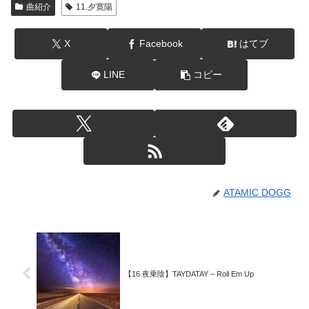
曲紹介
11.夕寛陽
X
Facebook
はてブ
LINE
コピー
ATAMIC DOGG
【16.夜乗陰】TAYDATAY – Roll Em Up