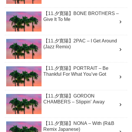
【11.夕寛陽】BONE BROTHERS –
Give It To Me
【11.夕寛陽】2PAC – I Get Around
(Jazz Remix)
【11.夕寛陽】PORTRAIT – Be
Thankful For What You’ve Got
【11.夕寛陽】GORDON
CHAMBERS – Slippin’ Away
【11.夕寛陽】NONA – With (R&B
Remix Japanese)