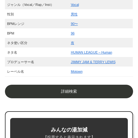
ジャンル（Vocal／Rap／Inst）
Vocal
性別
男性
BPMレンジ
90〜
BPM
96
ネタ使い区分
有
ネタ名
HUMAN LEAGUE – Human
プロデューサー名
JIMMY JAM & TERRY LEWIS
レーベル名
Motown
詳細検索
みんなの湯加減
【投票すると表示されます】