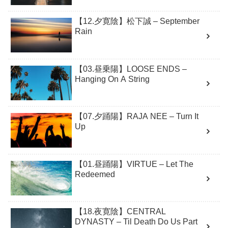
【12.夕寛陰】松下誠 – September
Rain
【03.昼乗陽】LOOSE ENDS –
Hanging On A String
【07.夕踊陽】RAJA NEE – Turn It
Up
【01.昼踊陽】VIRTUE – Let The
Redeemed
【18.夜寛陰】CENTRAL
DYNASTY – Til Death Do Us Part