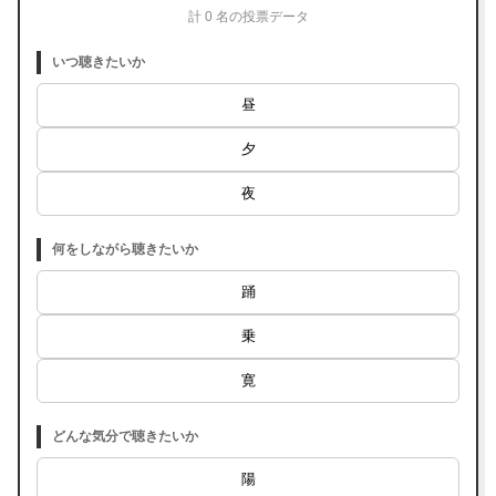
計 0 名の投票データ
いつ聴きたいか
昼
夕
夜
何をしながら聴きたいか
踊
乗
寛
どんな気分で聴きたいか
陽