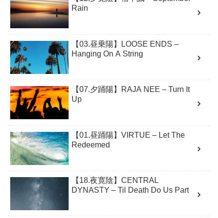
Rain
【03.昼乗陽】LOOSE ENDS –
Hanging On A String
【07.夕踊陽】RAJA NEE – Turn It
Up
【01.昼踊陽】VIRTUE – Let The
Redeemed
【18.夜寛陰】CENTRAL
DYNASTY – Til Death Do Us Part