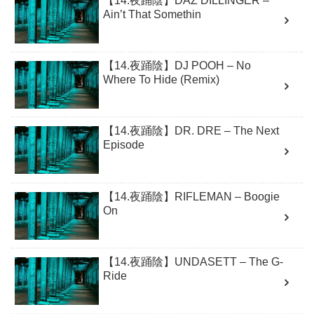
【14.夜踊陰】DAZ DILLINGER –
Ain’t That Somethin
【14.夜踊陰】DJ POOH – No
Where To Hide (Remix)
【14.夜踊陰】DR. DRE – The Next
Episode
【14.夜踊陰】RIFLEMAN – Boogie
On
【14.夜踊陰】UNDASETT – The G-
Ride