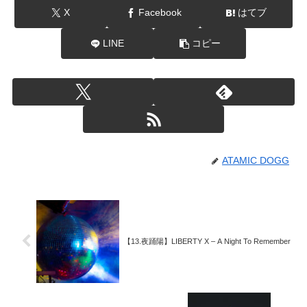
X
Facebook
はてブ
LINE
コピー
ATAMIC DOGG
【13.夜踊陽】LIBERTY X – A Night To Remember