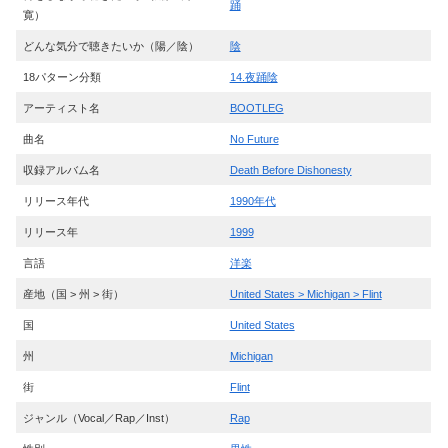
踊
寛）
どんな気分で聴きたいか（陽／陰）
陰
18パターン分類
14.夜踊陰
アーティスト名
BOOTLEG
曲名
No Future
収録アルバム名
Death Before Dishonesty
リリース年代
1990年代
リリース年
1999
言語
洋楽
産地（国 > 州 > 街）
United States > Michigan > Flint
国
United States
州
Michigan
街
Flint
ジャンル（Vocal／Rap／Inst）
Rap