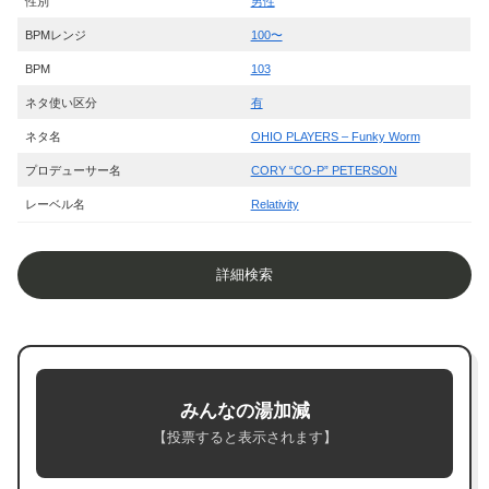
性別
男性
BPMレンジ
100〜
BPM
103
ネタ使い区分
有
ネタ名
OHIO PLAYERS – Funky Worm
プロデューサー名
CORY “CO-P” PETERSON
レーベル名
Relativity
詳細検索
みんなの湯加減
【投票すると表示されます】