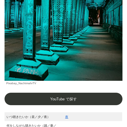
Pixabay_NachtmahrTV
YouTube で探す
いつ聴きたいか（昼／夕／夜）
夜
何をしながら聴きたいか（踊／乗／