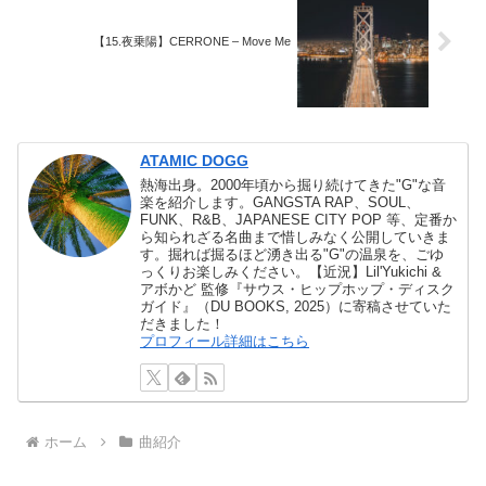
【15.夜乗陽】CERRONE – Move Me
ATAMIC DOGG
熱海出身。2000年頃から掘り続けてきた"G"な音
楽を紹介します。GANGSTA RAP、SOUL、
FUNK、R&B、JAPANESE CITY POP 等、定番か
ら知られざる名曲まで惜しみなく公開していきま
す。掘れば掘るほど湧き出る"G"の温泉を、ごゆ
っくりお楽しみください。【近況】Lil'Yukichi &
アボかど 監修『サウス・ヒップホップ・ディスク
ガイド』（DU BOOKS, 2025）に寄稿させていた
だきました！
プロフィール詳細はこちら
ホーム
曲紹介