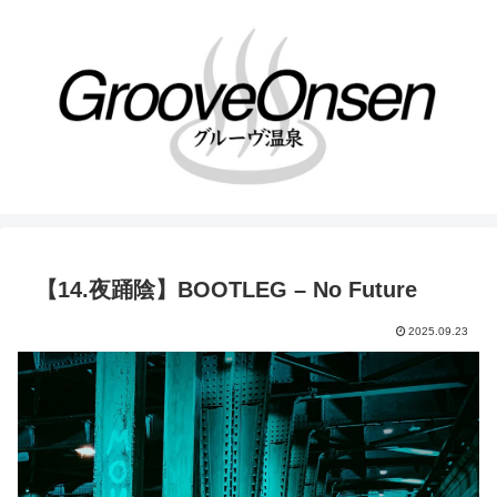
【14.夜踊陰】BOOTLEG – No Future
2025.09.23